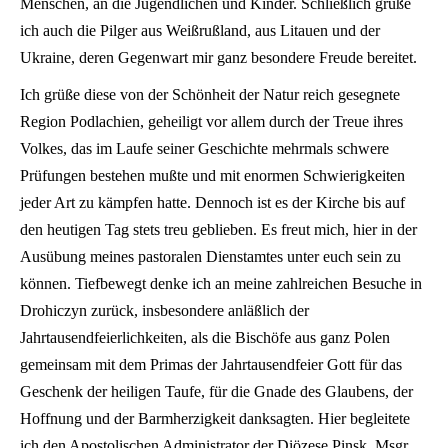
Menschen, an die Jugendlichen und Kinder. Schließlich grüße
ich auch die Pilger aus Weißrußland, aus Litauen und der
Ukraine, deren Gegenwart mir ganz besondere Freude bereitet.
Ich grüße diese von der Schönheit der Natur reich gesegnete
Region Podlachien, geheiligt vor allem durch der Treue ihres
Volkes, das im Laufe seiner Geschichte mehrmals schwere
Prüfungen bestehen mußte und mit enormen Schwierigkeiten
jeder Art zu kämpfen hatte. Dennoch ist es der Kirche bis auf
den heutigen Tag stets treu geblieben. Es freut mich, hier in der
Ausübung meines pastoralen Dienstamtes unter euch sein zu
können. Tiefbewegt denke ich an meine zahlreichen Besuche in
Drohiczyn zurück, insbesondere anläßlich der
Jahrtausendfeierlichkeiten, als die Bischöfe aus ganz Polen
gemeinsam mit dem Primas der Jahrtausendfeier Gott für das
Geschenk der heiligen Taufe, für die Gnade des Glaubens, der
Hoffnung und der Barmherzigkeit danksagten. Hier begleitete
ich den Apostolischen Administrator der Diözese Pinsk, Msgr.