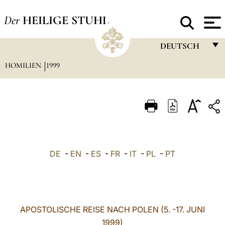
Der
HEILIGE STUHL
DEUTSCH
HOMILIEN
1999
FRANÇAIS
ENGLISH
ITALIANO
PORTUGUÊS
ESPAÑOL
DE
-
EN
-
ES
-
FR
-
IT
-
PL
-
PT
DEUTSCH
POLSKI
العربيّة
APOSTOLISCHE REISE NACH POLEN (5. -17. JUNI
1999)
中文