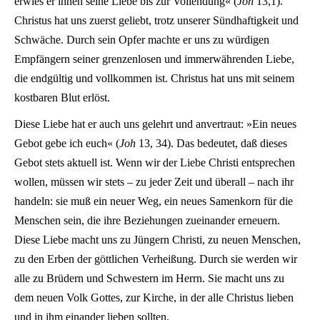
erwies er ihnen seine Liebe bis zur Vollendung« (
Joh
13,1).
Christus hat uns zuerst geliebt, trotz unserer Sündhaftigkeit und
Schwäche. Durch sein Opfer machte er uns zu würdigen
Empfängern seiner grenzenlosen und immerwährenden Liebe,
die endgültig und vollkommen ist. Christus hat uns mit seinem
kostbaren Blut erlöst.
Diese Liebe hat er auch uns gelehrt und anvertraut: »Ein neues
Gebot gebe ich euch« (
Joh
13, 34). Das bedeutet, daß dieses
Gebot stets aktuell ist. Wenn wir der Liebe Christi entsprechen
wollen, müssen wir stets – zu jeder Zeit und überall – nach ihr
handeln: sie muß ein neuer Weg, ein neues Samenkorn für die
Menschen sein, die ihre Beziehungen zueinander erneuern.
Diese Liebe macht uns zu Jüngern Christi, zu neuen Menschen,
zu den Erben der göttlichen Verheißung. Durch sie werden wir
alle zu Brüdern und Schwestern im Herrn. Sie macht uns zu
dem neuen Volk Gottes, zur Kirche, in der alle Christus lieben
und in ihm einander lieben sollten.