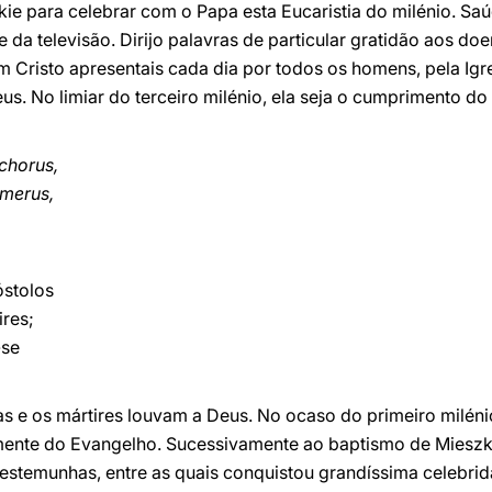
ie para celebrar com o Papa esta Eucaristia do milénio. Sa
 da televisão. Dirijo palavras de particular gratidão aos do
 Cristo apresentais cada dia por todos os homens, pela Igr
us. No limiar do terceiro milénio, ela seja o cumprimento d
 chorus,
umerus,
óstolos
ires;
-se
as e os mártires louvam a Deus. No ocaso do primeiro milén
emente do Evangelho. Sucessivamente ao baptismo de Miesz
testemunhas, entre as quais conquistou grandíssima celebri