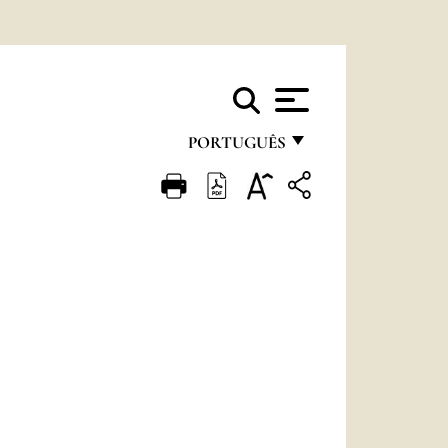
PORTUGUÊS
FRANÇAIS
ENGLISH
ITALIANO
PORTUGUÊS
ESPAÑOL
DEUTSCH
POLSKI