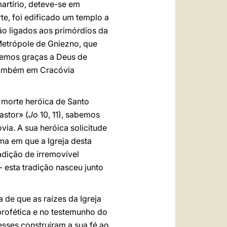
artírio, deteve-se em
e, foi edificado um templo a
stão ligados aos primórdios da
Metrópole de Gniezno, que
demos graças a Deus de
e também em Cracóvia
a morte heróica de Santo
astor» (
Jo
10, 11), sabemos
via. A sua heróica solicitude
ma em que a Igreja desta
adição de irremovível
 esta tradição nasceu junto
 de que as raízes da Igreja
profética e no testemunho do
 esses construíram a sua fé ao