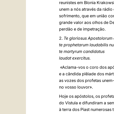
reunistes em Blonia Krakowsk
unem a nós através da rádio e
sofrimento, que em união com
grande valor aos olhos de De
perdão e de impetração.
2.
Te gloriosus Apostolorum
te prophetarum laudabilis n
te martyrum candidatus
laudat exercitus.
«Aclama-vos o coro dos ap
e a cândida plêiade dos márt
as vozes dos profetas unem
no vosso louvor».
Hoje os apóstolos, os profet
do Vístula e difundiram a s
à terra dos Piast numerosas 