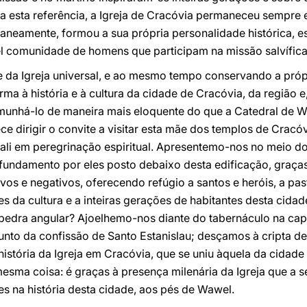
a esta referência, a Igreja de Cracóvia permaneceu sempre 
raneamente, formou a sua própria personalidade histórica, e
el comunidade de homens que participam na missão salvífica
da Igreja universal, e ao mesmo tempo conservando a própri
 à história e à cultura da cidade de Cracóvia, da região e, é
emunhá-lo de maneira mais eloquente do que a Catedral de 
 dirigir o convite a visitar esta mãe dos templos de Cracóvi
ali em peregrinação espiritual. Apresentemo-nos no meio do
fundamento por eles posto debaixo desta edificação, graças
vos e negativos, oferecendo refúgio a santos e heróis, a pas
s da cultura e a inteiras gerações de habitantes desta cidad
 pedra angular? Ajoelhemo-nos diante do tabernáculo na cap
junto da confissão de Santo Estanislau; desçamos à cripta d
istória da Igreja em Cracóvia, que se uniu àquela da cidade e
mesma coisa: é graças à presença milenária da Igreja que a
s na história desta cidade, aos pés de Wawel.