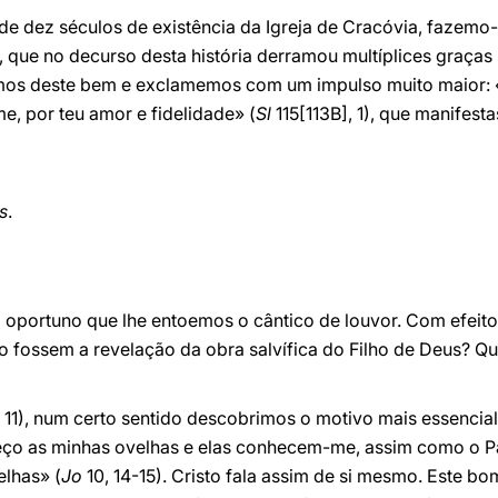
de dez séculos de existência da Igreja de Cracóvia, fazemo-
 que no decurso desta história derramou multíplices graças
mos deste bem e exclamemos com um impulso muito maior: «
e, por teu amor e fidelidade» (
Sl
115[113B], 1), que manifesta
s
.
É oportuno que lhe entoemos o cântico de louvor. Com efeito,
não fossem a revelação da obra salvífica do Filho de Deus? Qu
 11), num certo sentido descobrimos o motivo mais essencia
eço as minhas ovelhas e elas conhecem-me, assim como o 
elhas» (
Jo
10, 14-15). Cristo fala assim de si mesmo. Este bo