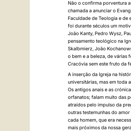
Não o confirma porventura 
chamada a anunciar o Evange
Faculdade de Teologia e de 
foi durante séculos um motiv
João Kanty, Pedro Wysz, Pau
pensamento teológico na Igre
Skalbmierz, João Kochanowsk
o bem e a beleza, de várias 
Cracóvia sem este fruto da f
A inserção da Igreja na histó
universitárias, mas em toda 
Os antigos anais e as crónic
orfanatos; falam muito das p
atraídos pelo impulso da pr
outras testemunhas do amor c
cada homem, que era necessá
mais próximos da nossa gera