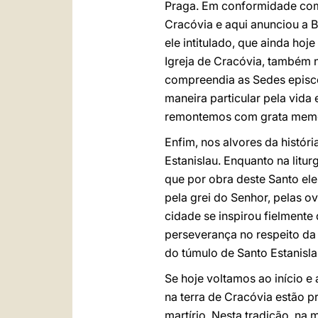
Praga. Em conformidade com a
Cracóvia e aqui anunciou a B
ele intitulado, que ainda hoj
Igreja de Cracóvia, também 
compreendia as Sedes episc
maneira particular pela vida
remontemos com grata memóri
Enfim, nos alvores da histór
Estanislau. Enquanto na litu
que por obra deste Santo eles
pela grei do Senhor, pelas o
cidade se inspirou fielmente
perseverança no respeito da
do túmulo de Santo Estanisl
Se hoje voltamos ao início e a
na terra de Cracóvia estão p
martírio. Nesta tradição, na 