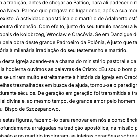
 tradição, antes de chegar ao Báltico, para ali padecer o m
oa Nova. Parece que pregava no lugar onde, após a sua mort
e existe. A actividade apostólica e o martírio de Adalberto e
noutra dimensão. Com efeito, junto do seu túmulo nasceu a 
opais de Kolobrzeg, Wroclaw e Cracóvia. Se em Danzigue 
 e pela obra deste grande Padroeiro da Polónia, é justo qu
a à milenária irradiação do seu testemunho e martírio.
ia desta Igreja acende-se a chama do ministério pastoral e d
rgia hodierna ouvimos as palavras de Cristo: «Eu sou o bom p
 se uniram muito estreitamente à história da Igreja em Cracó
velhas tresmalhadas em busca de ajuda, tornou-se o paradig
 durante séculos. De geração em geração foi transmitida a tr
 lei divina e, ao mesmo tempo, de grande amor pelo homem -
au, Bispo de Szczepanowo.
 estas fig
uras, fazemo-lo para renovar em nós a consciência
rofundamente arraigadas na tradição apostólica, na missão 
missão e no martírio inspiraram-se inteiras gerações e sobre