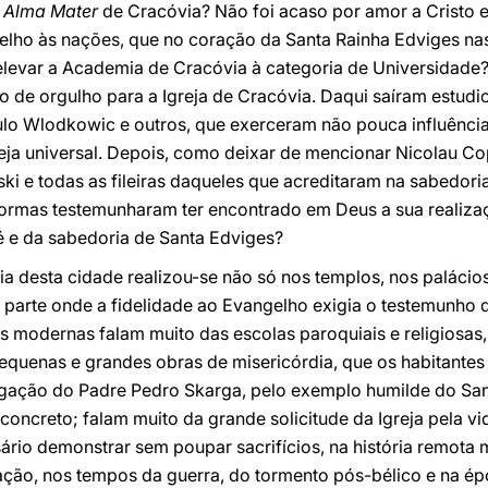
a
Alma Mater
de Cracóvia? Não foi acaso por amor a Cristo e
lho às nações, que no coração da Santa Rainha Edviges nas
elevar a Academia de Cracóvia à categoria de Universidade
o de orgulho para a Igreja de Cracóvia. Daqui saíram estud
lo Wlodkowic e outros, que exerceram não pouca influênci
ja universal. Depois, como deixar de mencionar Nicolau Cop
i e todas as fileiras daqueles que acreditaram na sabedori
formas testemunharam ter encontrado em Deus a sua realizaç
é e da sabedoria de Santa Edviges?
ria desta cidade realizou-se não só nos templos, nos palácios
a parte onde a fidelidade ao Evangelho exigia o testemunho 
as modernas falam muito das escolas paroquiais e religiosas,
equenas e grandes obras de misericórdia, que os habitantes
egação do Padre Pedro Skarga, pelo exemplo humilde do Sant
oncreto; falam muito da grande solicitude da Igreja pela vi
rio demonstrar sem poupar sacrifícios, na história remot
ção, nos tempos da guerra, do tormento pós-bélico e na é