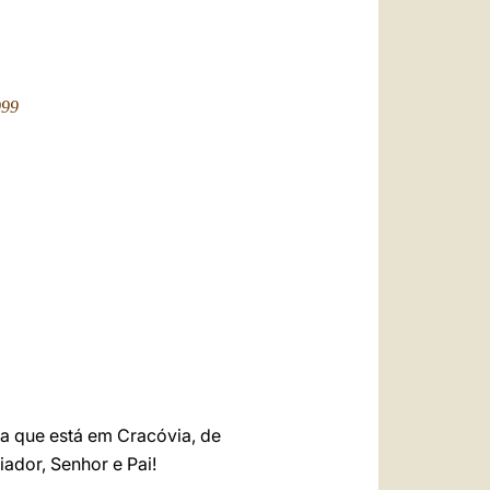
العربيّة
中文
LATINE
999
a que está em Cracóvia, de
iador, Senhor e Pai!