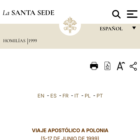
La
SANTA SEDE
ESPAÑOL
HOMILÍAS
1999
FRANÇAIS
ENGLISH
ITALIANO
PORTUGUÊS
ESPAÑOL
EN
-
ES
-
FR
-
IT
-
PL
-
PT
DEUTSCH
POLSKI
العربيّة
VIAJE APOSTÓLICO A POLONIA
(5-17 DE JUNIO DE 1999)
中文