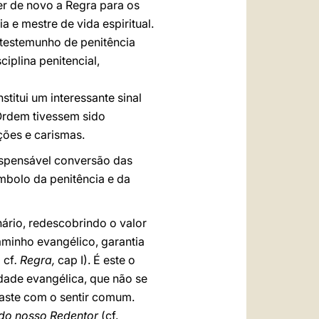
er de novo a Regra para os
a e mestre de vida espiritual.
 testemunho de penitência
iplina penitencial,
titui um interessante sinal
 Ordem tivessem sido
ções e carismas.
spensável conversão das
mbolo da penitência e da
ário, redescobrindo o valor
aminho evangélico, garantia
; cf
. Regra,
cap I). É este o
dade evangélica, que não se
raste com o sentir comum.
 do nosso Redentor
(cf.