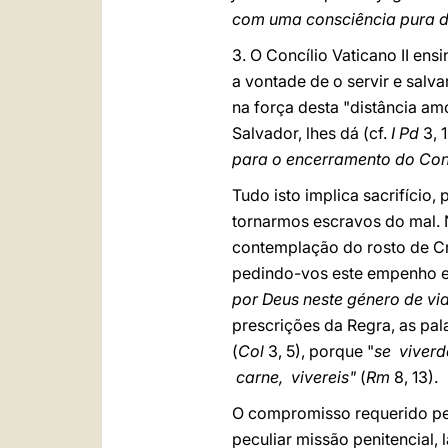
com uma consciência pura 
3. O Concílio Vaticano II en
a vontade de o servir e salvar
na força desta "distância a
Salvador, lhes dá (cf.
I Pd
3, 
para o encerramento do Conc
Tudo isto implica sacrifício
tornarmos escravos do mal. N
contemplação do rosto de Cri
pedindo-vos este empenho es
por Deus neste género de vi
prescrições da Regra, as pal
(
Col
3, 5), porque "
se viverd
carne, vivereis"
(
Rm
8, 13).
O compromisso requerido pel
peculiar missão penitencial,