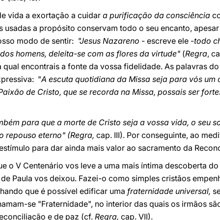
de vida a exortação a cuidar
a purificação da consciência
co
s usadas a propósito conservam todo o seu encanto, apesar
nosso modo de sentir:
"Jesus Nazareno
- escreve ele -
todo c
s dos homens, deleita-se com as flores da virtude"
(
Regra
, c
na qual encontrais a fonte da vossa fidelidade. As palavras
pressiva: "
A escuta quotidiana da Missa seja para vós um c
ixão de Cristo, que se recorda na Missa, possais ser forte
bém para que a morte de Cristo seja a vossa vida, o seu so
so repouso eterno" (Regra,
cap. III). Por conseguinte, ao me
estímulo para dar ainda mais valor ao sacramento da Reconc
ue o V Centenário vos leve a uma mais íntima descoberta do
co de Paula vos deixou. Fazei-o como simples cristãos empe
ando que é possível edificar uma
fraternidade universal,
s
hamam-se "Fraternidade", no interior das quais os irmãos s
econciliação e de paz (cf.
Regra,
cap. VII).