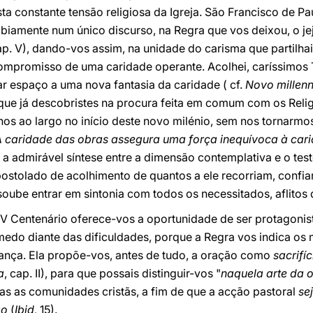
ta constante tensão religiosa da Igreja. São Francisco de Pa
abiamente num único discurso, na Regra que vos deixou, o je
ap. V), dando-vos assim, na unidade do carisma que partilha
ompromisso de uma caridade operante. Acolhei, caríssimos T
 dar espaço a uma nova fantasia da caridade ( cf.
Novo millenn
que já descobristes na procura feita em comum com os Reli
os ao largo no início deste novo milénio, sem nos tornarmo
A caridade das obras assegura uma força inequívoca à car
a admirável síntese entre a dimensão contemplativa e o tes
stolado de acolhimento de quantos a ele recorriam, confia
soube entrar em sintonia com todos os necessitados, aflitos 
 V Centenário oferece-vos a oportunidade de ser protagonis
edo diante das dificuldades, porque a Regra vos indica os 
ança. Ela propõe-vos, antes de tudo, a oração como
sacrifí
a
, cap. II), para que possais distinguir-vos "
naquela arte da
as as comunidades cristãs, a fim de que a acção pastoral
se
ão
(
Ibid,
15).