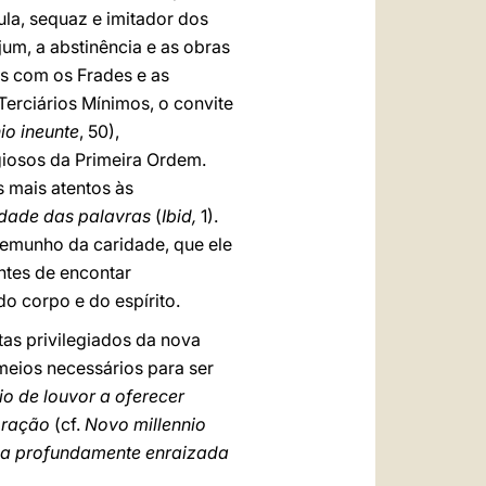
ula, sequaz e imitador dos
jum, a abstinência e as obras
is com os Frades e as
erciários Mínimos, o convite
io ineunte
, 50),
giosos da Primeira Ordem.
s mais atentos às
idade das palavras
(
Ibid,
1).
temunho da caridade, que ele
ntes de encontar
do corpo e do espírito.
tas privilegiados da nova
meios necessários para ser
cio de louvor a oferecer
 oração
(cf.
Novo millennio
ja profundamente enraizada