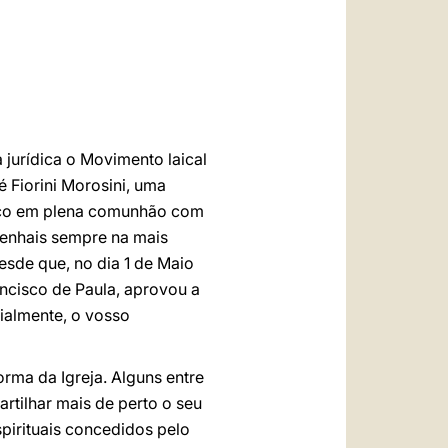
العربيّة
中文
LATINE
jurídica o Movimento laical
 Fiorini Morosini, uma
lico em plena comunhão com
tenhais sempre na mais
esde que, no dia 1 de Maio
ncisco de Paula, aprovou a
ialmente, o vosso
rma da Igreja. Alguns entre
rtilhar mais de perto o seu
spirituais concedidos pelo