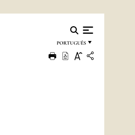
PORTUGUÊS
FRANÇAIS
ENGLISH
ITALIANO
PORTUGUÊS
ESPAÑOL
DEUTSCH
POLSKI