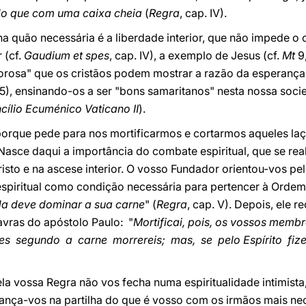
do que com uma caixa cheia
(
Regra
, cap. IV).
sina quão necessária é a liberdade interior, que não imped
 (cf.
Gaudium et spes
, cap. IV), a exemplo de Jesus (cf.
Mt
9
morosa" que os cristãos podem mostrar a razão da esperança
15), ensinando-os a ser "bons samaritanos" nesta nossa socie
ílio Ecuménico Vaticano II
).
, porque pede para nos mortificarmos e cortarmos aqueles l
asce daqui a importância do combate espiritual, que se real
sto e na ascese interior. O vosso Fundador orientou-vos pe
piritual como condição necessária para pertencer à Ordem
da deve dominar a sua carne
" (
Regra
, cap. V). Depois, ele 
avras do apóstolo Paulo: "
Mortificai, pois, os vossos memb
es segundo a carne morrereis; mas, se pelo Espírito fiz
a vossa Regra não vos fecha numa espiritualidade intimista
 lança-vos na partilha do que é vosso com os irmãos mais n