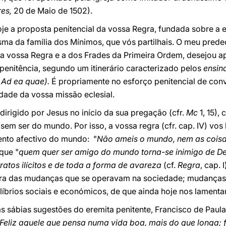
res,
20 de Maio de 1502).
je a proposta penitencial da vossa Regra, fundada sobre a e
ma da família dos Mínimos, que vós partilhais. O meu prede
 vossa Regra e a dos Frades da Primeira Ordem, desejou apr
penitência, segundo um itinerário caracterizado pelos
ensin
a
Ad ea quae).
É propriamente no esforço penitencial de con
idade da vossa missão eclesial.
 dirigido por Jesus no início da sua pregação (cfr.
Mc
1, 15),
em ser do mundo. Por isso, a vossa regra (cfr. cap. IV) vos
ento afectivo do mundo: "
Não ameis o mundo, nem as cois
que "
quem quer ser amigo do mundo torna-se inimigo de D
ratos ilícitos e de toda a forma de avareza
(cf.
Regra
, cap.
lara das mudanças que se operavam na sociedade; mudanças 
ilíbrios sociais e económicos, de que ainda hoje nos lament
as sábias sugestões do eremita penitente, Francisco de Paula
 Feliz aquele que pensa numa vida boa, mais do que longa; 