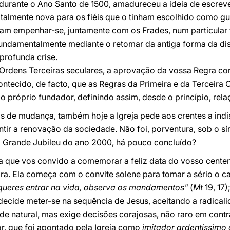
 durante o Ano Santo de 1500, amadureceu a ideia de escrev
otalmente nova para os fiéis que o tinham escolhido como gui
ram empenhar-se, juntamente com os Frades, num particular
undamentalmente mediante o retomar da antiga forma da disc
profunda crise.
 Ordens Terceiras seculares, a aprovação da vossa Regra cons
ntecido, de facto, que as Regras da Primeira e da Terceira
próprio fundador, definindo assim, desde o princípio, rela
de mudança, também hoje a Igreja pede aos crentes a indi
tir a renovação da sociedade. Não foi, porventura, sob o sí
 Grande Jubileu do ano 2000, há pouco concluído?
a que vos convido a comemorar a feliz data do vosso centen
ra. Ela começa com o convite solene para tomar a sério o c
queres entrar na vida, observa os mandamentos"
(
Mt
19, 17)
ecide meter-se na sequência de Jesus, aceitando a radicali
e natural, mas exige decisões corajosas, não raro em cont
r, que foi apontado pela Igreja como
imitador ardentíssimo