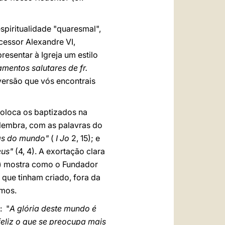
spiritualidade "quaresmal",
cessor Alexandre VI,
esentar à Igreja um estilo
amentos salutares de fr.
versão que vós encontrais
 coloca os baptizados na
 lembra, com as palavras do
as do mundo"
(
I Jo
2, 15); e
eus"
(4, 4). A exortação clara
 I) mostra como o Fundador
que tinham criado, fora da
amos.
: "
A glória deste mundo é
feliz o que se preocupa mais