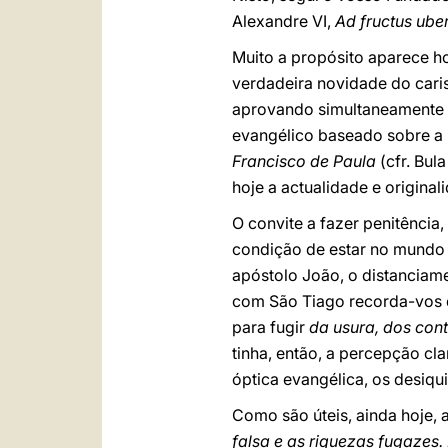
Alexandre VI,
Ad fructus ube
Muito a propósito aparece ho
verdadeira novidade do caris
aprovando simultaneamente a
evangélico baseado sobre a 
Francisco de Paula
(cfr. Bul
hoje a actualidade e original
O convite a fazer penitência,
condição de estar no mundo s
apóstolo João, o distanciam
com São Tiago recorda-vos 
para fugir
da usura, dos cont
tinha, então, a percepção c
óptica evangélica, os desiqu
Como são úteis, ainda hoje, 
falsa e as riquezas fugazes.