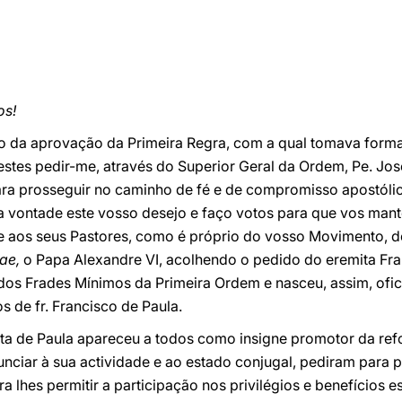
os!
o da aprovação da Primeira Regra, com a qual tomava forma 
estes pedir-me, através do Superior Geral da Ordem, Pe. José
ara prosseguir no caminho de fé e de compromisso apostó
a vontade este vosso desejo e faço votos para que vos man
 e aos seus Pastores, como é próprio do vosso Movimento, d
ae,
o Papa Alexandre VI, acolhendo o pedido do eremita Fra
dos Frades Mínimos da Primeira Ordem e nasceu, assim, ofic
s de fr. Francisco de Paula.
ta de Paula apareceu a todos como insigne promotor da refo
nciar à sua actividade e ao estado conjugal, pediram para pa
 lhes permitir a participação nos privilégios e benefícios e