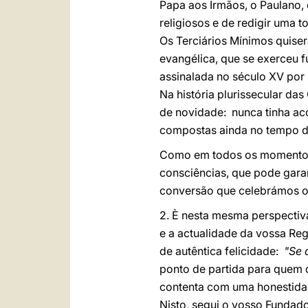
Papa aos Irmãos, o Paulano,
religiosos e de redigir uma t
Os Terciários Mínimos quise
evangélica, que se exerceu f
assinalada no século XV por 
Na história plurissecular das
de novidade: nunca tinha aco
compostas ainda no tempo do 
Como em todos os momentos 
consciências, que pode garan
conversão que celebrámos o
2. È nesta mesma perspectiv
e a actualidade da vossa Reg
de autêntica felicidade:
"Se 
ponto de partida para quem d
contenta com uma honestidad
Nisto, segui o vosso Fundado