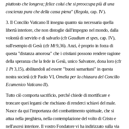
piuttosto che longeva; felice colui che si preoccupa più di una
coscienza pura che della cassa piena
" (
Regola
, cap. IV).
3. Il Concilio Vaticano II insegna quanto sia necessaria quella
libertà interiore, che non distoglie dall'impegno nel mondo, dalla
volontà di servirlo e di salvarlo (cfr
Gaudium et spes
, cap. IV),
sull'esempio di Gesù (cfr
Mt
9,36). Anzi, è proprio in forza di
questa "distanza amorosa" che i cristiani possono rendere ragione
della spe­ranza che la fede in Gesù, unico Salvatore, dona loro (cfr
1 Pt
3,15), abilitandoli ad essere "buoni samaritani" in questa
nostra società (cfr Paolo VI,
Omelia per la chiusura del Concilio
Ecumenico Vaticano II
).
Tutto ciò comporta sacrificio, perché chiede di mortificare e
troncare quei legami che rischiano di renderci schiavi del male.
Nasce da qui l'importanza del combattimento spirituale, che si
attua nella preghiera, nella contemplazione del volto di Cristo e
nell'ascesi interiore. Il vostro Fondatore vi ha indirizzato sulla via