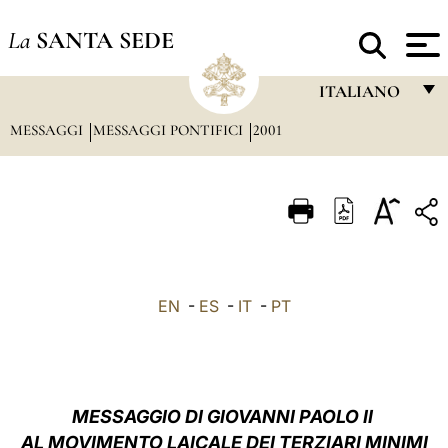
La
SANTA SEDE
ITALIANO
MESSAGGI
MESSAGGI PONTIFICI
2001
FRANÇAIS
ENGLISH
ITALIANO
PORTUGUÊS
ESPAÑOL
EN
-
ES
-
IT
-
PT
DEUTSCH
POLSKI
العربيّة
MESSAGGIO DI GIOVANNI PAOLO II
AL MOVIMENTO LAICALE DEI TERZIARI MINIMI
中文