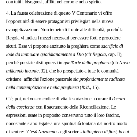
con tutti i bisognosi, afflitti nel corpo e nello spirito.
4. La fausta celebrazione di questo V Centenario vi offre
l'opportunità di essere protagonisti privilegiati nella nuova
evangelizzazione. Non temete di fronte alle difficoltà, perché la
Regola vi indica i mezzi necessari per essere forti e procedere
sicuri. Essa vi propone anzitutto la preghiera come
sacrificio di
lode da immolare quotidianamente a Dio
(cfr
Regola
, cap. II),
perché possiate distinguervi in
quell'arte della preghiera
(cfr
Novo
millennio ineunte
, 32), che ho prospettato a tutte le comunità
cristiane, affinché l'azione pastorale
sia profondamente radicata
nella contemplazione e nella preghiera
(
Ibid
., 15).
C'è, poi, nel vostro codice di vita l'esortazione a curare il
decoro
della coscienza
con il sacramento della Riconciliazione. Le
espressioni usate in proposito conservano tutto il loro fascino,
nonostante siano legate a una spiritualità lontana dal nostro modo
di sentire: "
Gesù Nazareno
- egli scrive -
tutto pieno di fiori, la cui