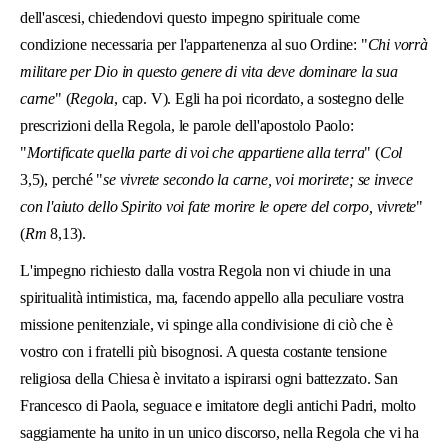
dell'ascesi, chiedendovi questo impegno spirituale come
condizione necessaria per l'appartenenza al suo Ordine: "
Chi vorrà
militare per Dio in questo genere di vita deve dominare la sua
carne
" (
Regola
, cap. V). Egli ha poi ricordato, a sostegno delle
prescrizioni della Regola, le parole dell'apostolo Paolo:
"
Mortificate quella parte di voi che appartiene alla terra
" (
Col
3,5), perché "
se vivrete secondo la carne, voi morirete; se invece
con l'aiuto dello Spirito voi fate morire le opere del corpo, vivrete
"
(
Rm
8,13).
L'impegno richiesto dalla vostra Regola non vi chiude in una
spiritualità intimistica, ma, facendo appello alla peculiare vostra
missione penitenziale, vi spinge alla condivisione di ciò che è
vostro con i fratelli più bisognosi. A questa costante tensione
religiosa della Chiesa è invitato a ispirarsi ogni battezzato. San
Francesco di Paola, seguace e imitatore degli antichi Padri, molto
saggiamente ha unito in un unico discorso, nella Regola che vi ha