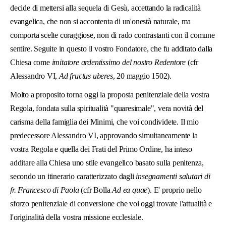
decide di mettersi alla sequela di Gesù, accettando la radicalità
evangelica, che non si accontenta di un'onestà naturale, ma
comporta scelte coraggiose, non di rado contrastanti con il comune
sentire. Seguite in questo il vostro Fondatore, che fu additato dalla
Chiesa come
imitatore ardentissimo del nostro Redentore
(cfr
Alessandro VI,
Ad fructus uberes
, 20 maggio 1502).
Molto a proposito torna oggi la proposta penitenziale della vostra
Regola, fondata sulla spiritualità "quaresimale", vera novità del
carisma della famiglia dei Minimi, che voi condividete. Il mio
predecessore Alessandro VI, approvando simultaneamente la
vostra Regola e quella dei Frati del Primo Ordine, ha inteso
additare alla Chiesa uno stile evangelico basato sulla penitenza,
secondo un itinerario caratterizzato dagli
insegnamenti salutari di
fr. Francesco di Paola
(cfr Bolla
Ad ea quae
). E' proprio nello
sforzo penitenziale di conversione che voi oggi trovate l'attualità e
l'originalità della vostra missione ecclesiale.