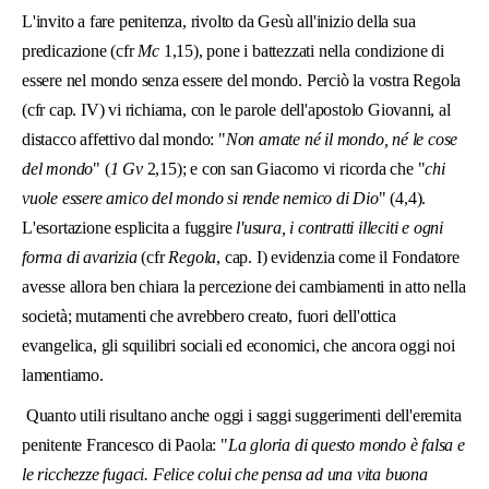
L'invito a fare penitenza, rivolto da Gesù all'inizio della sua
predicazione (cfr
Mc
1,15), pone i battezzati nella condizione di
essere nel mondo senza essere del mondo. Perciò la vostra Regola
(cfr cap. IV) vi richiama, con le parole dell'apostolo Giovanni, al
distacco affettivo dal mondo: "
Non amate né il mondo, né le cose
del mondo
" (
1 Gv
2,15); e con san Giacomo vi ricorda che "
chi
vuole essere amico del mondo si rende nemico di Dio
" (4,4).
L'esortazione esplicita a fuggire
l'usura, i contratti illeciti e ogni
forma di avarizia
(cfr
Regola
, cap. I) evidenzia come il Fondatore
avesse allora ben chiara la percezione dei cambiamenti in atto nella
società; mutamenti che avrebbero creato, fuori dell'ottica
evangelica, gli squilibri sociali ed economici, che ancora oggi noi
lamentiamo.
Quanto utili risultano anche oggi i saggi suggerimenti dell'eremita
penitente Francesco di Paola: "
La gloria di questo mondo è falsa e
le ricchezze fugaci. Felice colui che pensa ad una vita buona