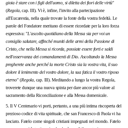
gioia è stare con i figli dell'uomo, si diletta dei fiori delle virtù
"
(
Regola
, cap. III). Vi è, infine, l'invito alla partecipazione
all'Eucarestia, nella quale trovate la fonte della vostra fedeltà. Le
parole del Fondatore meritano di essere ricordate per la loro forza
espressiva: "
L'ascolto quotidiano della Messa sia per voi un
consiglio salutare, affinché muniti delle armi della Passione di
Cristo, che nella Messa si ricorda, possiate essere forti e saldi
nell'osservanza dei comandamenti di Dio. Ascoltando la Messa
pregherete anche perché la morte Cristo sia la vostra vita, il suo
dolore il lenimento del vostro dolore, la sua fatica il vostro riposo
eterno
" (
Regola
, cap. III). Meditando a lungo la vostra Regola,
troverete dunque una nuova spinta per dare ancor più valore al
sacramento della Riconciliazione e alla Messa domenicale.
5. Il V Centenario vi porti, pertanto, a una più intima riscoperta del
prezioso codice di vita spirituale, che san Francesco di Paola vi ha
lasciato. Fatelo come singoli cristiani impe­gnati nel mondo. Fatelo