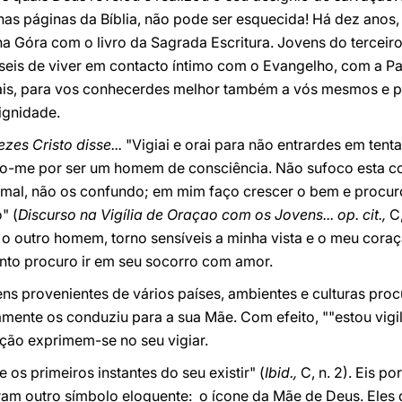
as páginas da Bíblia, não pode ser esquecida! Há dez anos,
a Góra com o livro da Sagrada Escritura. Jovens do terceir
seis de viver em contacto íntimo com o Evangelho, com a Pa
ais, para vos conhecerdes melhor também a vós mesmos e 
ignidade.
zes Cristo disse...
"Vigiai e orai para não entrardes em tent
forço-me por ser um homem de consciência. Não sufoco esta 
al, não os confundo; em mim faço crescer o bem e procuro
" (
Discurso na Vigília de Oraçao com os Jovens... op. cit.,
C,
 o outro homem, torno sensíveis a minha vista e o meu cora
uanto procuro ir em seu socorro com amor.
ens provenientes de vários países, ambientes e culturas 
tamente os conduziu para a sua Mãe. Com efeito, ""estou vigi
ação exprimem-se no seu vigiar.
os primeiros instantes do seu existir" (
Ibid.,
C, n. 2). Eis p
aram outro símbolo eloquente: o ícone da Mãe de Deus. Eles 