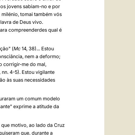
 os jovens sabiam-no e por
o milénio, tomai também vós
lavra de Deus vivo.
para compreenderdes qual é
ação" (
Mc
14, 38)... Estou
consciãncia, nem a deformo;
 corrigir-me do mal,
 nn. 4-5). Estou vigilante
ção às suas necessidades
procuraram um comum modelo
lante" exprime a atitude da
or que motivo, ao lado da Cruz
quiseram que, durante a