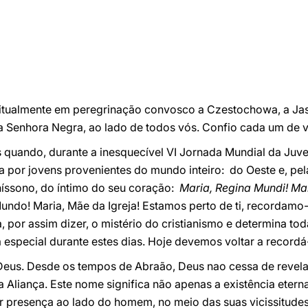
iritualmente em peregrinação convosco a Czestochowa, a J
 Senhora Negra, ao lado de todos vós. Confio cada um de 
 quando, durante a inesquecível VI Jornada Mundial da Juv
da por jovens provenientes do mundo inteiro: do Oeste e, pela
íssono, do íntimo do seu coração:
Maria, Regina Mundi! Mar
undo! Maria, Mãe da Igreja! Estamos perto de ti, recordamo-n
a, por assim dizer, o mistério do cristianismo e determina tod
special durante estes dias. Hoje devemos voltar a recordá-
Deus. Desde os tempos de Abraão, Deus nao cessa de revelar
Aliança. Este nome significa não apenas a existência eterna
r presença ao lado do homem, no meio das suas vicissitude