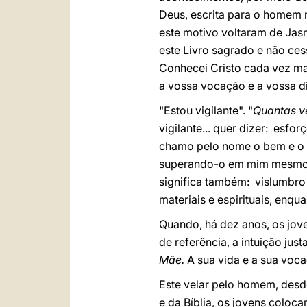
Deus, escrita para o homem n
este motivo voltaram de Jasn
este Livro sagrado e não ces
Conhecei Cristo cada vez m
a vossa vocação e a vossa d
"Estou vigilante". "
Quantas ve
vigilante... quer dizer: es
chamo pelo nome o bem e o m
superando-o em mim mesmo
significa também: vislumbro
materiais e espirituais, enq
Quando, há dez anos, os jov
de referência, a intuição jus
Mãe.
A sua vida e a sua voc
Este velar pelo homem, desde 
e da Bíblia, os jovens coloc