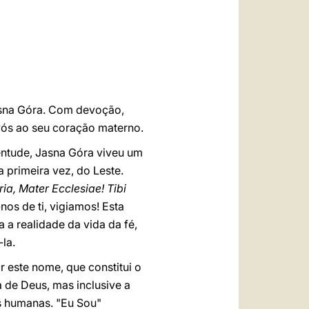
العربيّة
中文
LATINE
asna Góra. Com devoção,
vós ao seu coração materno.
entude, Jasna Góra viveu um
 primeira vez, do Leste.
ia, Mater Ecclesiae! Tibi
os de ti, vigiamos! Esta
a a realidade da vida da fé,
la.
 este nome, que constitui o
 de Deus, mas inclusive a
s humanas. "Eu Sou"