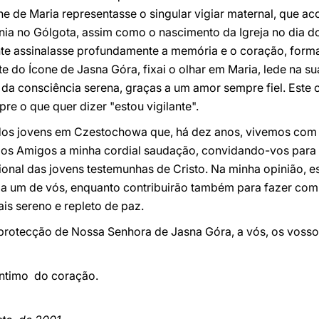
ne de Maria representasse o singular vigiar maternal, que
onia no Gólgota, assim como o nascimento da Igreja no dia 
te assinalasse profundamente a memória e o coração, forman
do Ícone de Jasna Góra, fixai o olhar em Maria, lede na su
da consciência serena, graças a um amor sempre fiel. Este
re o que quer dizer "estou vigilante".
dos jovens em Czestochowa que, há dez anos, vivemos com 
dos Amigos a minha cordial saudação, convidando-vos para
onal das jovens testemunhas de Cristo. Na minha opinião, e
da um de vós, enquanto contribuirão também para fazer co
is sereno e repleto de paz.
protecção de Nossa Senhora de Jasna Góra, a vós, os vossos
ntimo do coração.