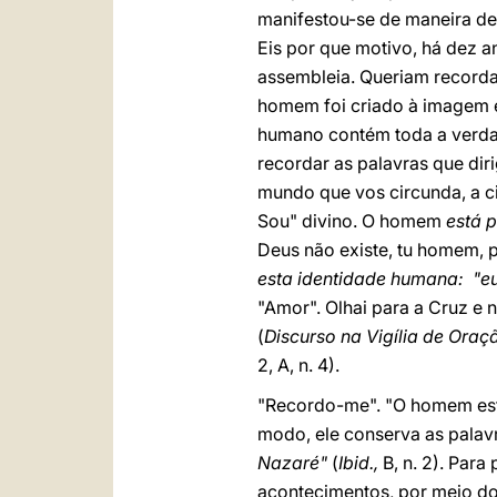
manifestou-se de maneira defi
Eis por que motivo, há dez 
assembleia. Queriam recorda
homem foi criado à imagem e 
humano contém toda a verdade
recordar as palavras que dir
mundo que vos circunda, a ci
Sou" divino. O homem
está 
Deus não existe, tu homem, p
esta identidade humana: "eu
"Amor". Olhai para a Cruz e 
(
Discurso na Vigília de Ora
2, A, n. 4).
"Recordo-me". "O homem est
modo, ele conserva as palav
Nazaré"
(
Ibid.,
B, n. 2). Par
acontecimentos, por meio do