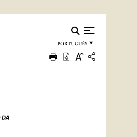
PORTUGUÊS
FRANÇAIS
ENGLISH
ITALIANO
PORTUGUÊS
ESPAÑOL
DEUTSCH
 DA
POLSKI