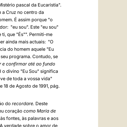
istério pascal da Eucaristia".
 a Cruz no centro da
homem. É assim porque "o
or: "eu sou". Este "eu sou"
ti, que "És"". Permiti-me
er ainda mais actuais: "O
ência do homem aquele "Eu
o seu programa. Contudo, se
r e confirmar até ao fundo
 o divino "Eu Sou" significa
ve de toda a vossa vida"
e 18 de Agosto de 1991, pág.
ção do
recordare.
Deste
seu coração
como Maria de
às fontes, às palavras e aos
. A verdade sobre o amor de