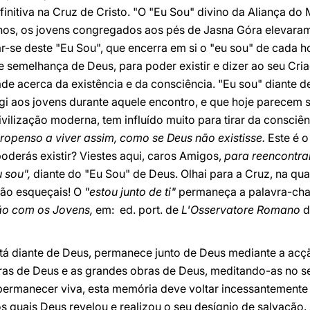
nitiva na Cruz de Cristo. "O "Eu Sou" divino da Aliança do M
anos, os jovens congregados aos pés de Jasna Góra elevaram
r-se deste "Eu Sou", que encerra em si o "eu sou" de cada 
semelhança de Deus, para poder existir e dizer ao seu Criad
 acerca da existência e da consciência. "Eu sou" diante de 
igi aos jovens durante aquele encontro, e que hoje parecem s
vilização moderna, tem influído muito para tirar da consci
propenso a viver assim, como se Deus não existisse.
Este é 
oderás existir? Viestes aqui, caros Amigos,
para reencontra
 sou",
diante do "Eu Sou" de Deus. Olhai para a Cruz, na qual
não esqueçais! O
"estou junto de ti"
permaneça a palavra-cha
ção com os Jovens,
em: ed. port. de
L'Osservatore Romano
d
á diante de Deus, permanece junto de Deus mediante a ac
ras de Deus e as grandes obras de Deus, meditando-as no 
a permanecer viva, esta memória deve voltar incessantemente 
s quais Deus revelou e realizou o seu desígnio de salvação