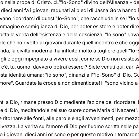
o nella croce di Cristo. «L’"Io-Sono" divino dell’Alleanza – d
dieci anni fa i giovani radunati ai piedi di Jasna Góra hanno 
vano ricordarsi di quest’"Io-Sono", che racchiude in sé l’"io 
magine e somiglianza di Dio, per poter esistere e poter dire 
tta la verità dell’esistenza e della coscienza. "Io sono" davan
ole che ho rivolto ai giovani durante quell’incontro e che o
onda, la civiltà moderna, ha influito molto a togliere quell’"Io
li è oggi impegnato a vivere così, come se Dio non esistesse
è, tu, uomo, davvero potrai esserci? Siete venuti qui, cari A
ta identità umana: "io sono", dinanzi all’"Io-Sono" di Dio. Gu
more". Guardate la croce e non dimenticate! Il "sono vicino a
ti a Dio, rimane presso Dio mediante l’azione del ricordare. 
re di Dio, meditandole nel suo cuore come Maria di Nazaret".
tornare alle fonti, alle parole e agli avvenimenti, per mezzo 
lvezza. La verità sull’amore di Dio per l'uomo scritta nelle p
i giovani dieci anni or sono e per questo motivo ritornarono