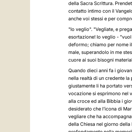
della Sacra Scrittura. Prende
contatto intimo con il Vangel
anche voi stessi e per compre
"Io veglio". "Vegliate, e preg
esortazione! Io veglio - "vuo
deformo; chiamo per nome il b
male, superandolo in me stesso
cuore ai suoi bisogni material
Quando dieci anni fa i giovan
nella realtà di un credente l
giustamente li ha portato ver
vocazione si esprimono nel ve
alla croce ed alla Bibbia i g
desiderato che l’icona di Mar
vegliare che ha accompagnato
della Chiesa nel giorno dell
profondamente nella memoria 