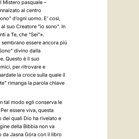
el Mistero pasquale –
innalzato al centro
sono" d’ogni uomo. E’ così,
al suo Creatore "io sono". In
ti a Te, che "Sei"».
ggi sembrano essere ancora più
-Sono" divino dalla
. Questo è il suo
mici, per ritrovare e
ardate la croce sulla quale il
 te" rimanga la parola chiave
In tal modo egli conserva le
 Per essere viva, questa
dei quali Dio ha rivelato e
agine della Bibbia non va
 da Jasna Góra con il libro