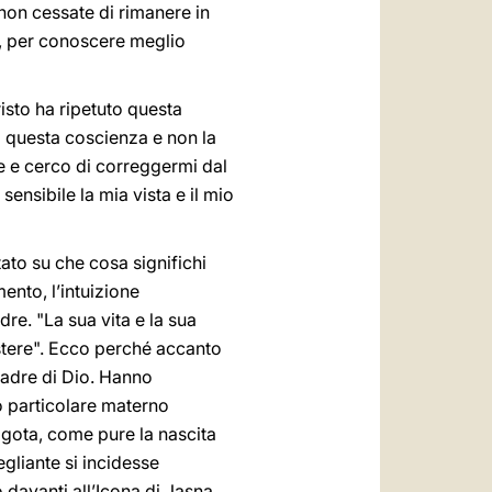
 non cessate di rimanere in
o, per conoscere meglio
isto ha ripetuto questa
o questa coscienza e non la
e e cerco di correggermi dal
ensibile la mia vista e il mio
ato su che cosa significhi
ento, l’intuizione
re. "La sua vita e la sua
istere". Ecco perché accanto
Madre di Dio. Hanno
o particolare materno
lgota, come pure la nascita
gliante si incidesse
 davanti all’Icona di Jasna