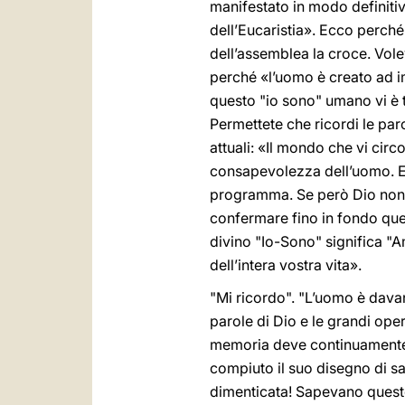
manifestato in modo definitiv
dell’Eucaristia». Ecco perché 
dell’assemblea la croce. Vole
perché «l’uomo è creato ad im
questo "io sono" umano vi è tu
Permettete che ricordi le par
attuali: «Il mondo che vi circ
consapevolezza dell’uomo. Eg
programma. Se però Dio non c’
confermare fino in fondo ques
divino "Io-Sono" significa "A
dell’intera vostra vita».
"Mi ricordo". "L’uomo è davan
parole di Dio e le grandi ope
memoria deve continuamente ri
compiuto il suo disegno di sa
dimenticata! Sapevano questo 