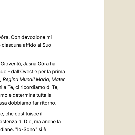
العربيّة
中文
LATINE
 Góra. Con devozione mi
 ciascuna affido al Suo
a Gioventù, Jasna Góra ha
do - dall’Ovest e per la prima
, Regina Mundi! Maria, Mater
 a Te, ci ricordiamo di Te,
imo e determina tutta la
essa dobbiamo far ritorno.
, che costituisce il
sistenza di Dio, ma anche la
diane. "Io-Sono" si è