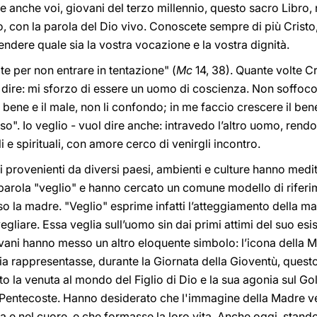
te anche voi, giovani del terzo millennio, questo sacro Libro,
o, con la parola del Dio vivo. Conoscete sempre di più Crist
ndere quale sia la vostra vocazione e la vostra dignità.
ate per non entrare in tentazione" (
Mc
14, 38). Quante volte Cr
l dire: mi sforzo di essere un uomo di coscienza. Non soffoc
ene e il male, non li confondo; in me faccio crescere il ben
". Io veglio - vuol dire anche: intravedo l’altro uomo, rendo s
i e spirituali, con amore cerco di venirgli incontro.
i provenienti da diversi paesi, ambienti e culture hanno medit
a parola "veglio" e hanno cercato un comune modello di riferim
so la madre. "Veglio" esprime infatti l’atteggiamento della mad
gliare. Essa veglia sull’uomo sin dai primi attimi del suo es
iovani hanno messo un altro eloquente simbolo: l’icona della 
ia rappresentasse, durante la Giornata della Gioventù, quest
 la venuta al mondo del Figlio di Dio e la sua agonia sul Go
a Pentecoste. Hanno desiderato che l'immagine della Madre ve
e nel cuore, e che formasse la loro vita. Anche oggi, stando