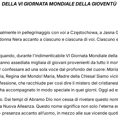
DELLA VI GIORNATA MONDIALE DELLA GIOVENTÙ
ritualmente in pellegrinaggio con voi a Częstochowa, a Jasna
adonna Nera accanto a ciascuno e ciascuna di voi. Ciascuno e
 quando, durante l'indimenticabile VI Giornata Mondiale dell
anno assediata migliaia di giovani provenienti da tutto il mon
per confessare ad una sola voce dal profondo del cuore:
Maria
a, Regina del Mondo! Maria, Madre della Chiesa! Siamo vicini
essione, che racchiude per così dire il mistero del cristianes
 ci ha accompagnato in modo speciale in quei giorni. Oggi ad 
o. Dai tempi di Abramo Dio non cessa di rivelare questo nome
la Nuova Alleanza. Questo nome significa non solo l'eterna e
 presenza accanto all’uomo, in mezzo alle sue vicende quoti