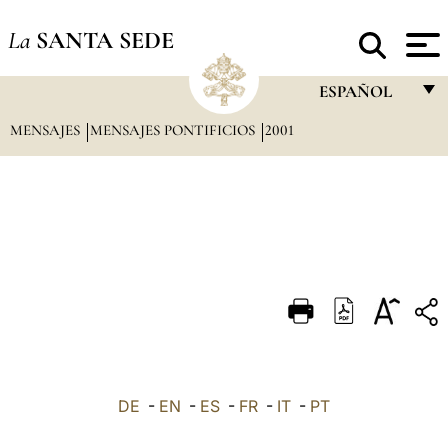
La
SANTA SEDE
ESPAÑOL
MENSAJES
MENSAJES PONTIFICIOS
2001
FRANÇAIS
ENGLISH
ITALIANO
PORTUGUÊS
ESPAÑOL
DEUTSCH
POLSKI
العربيّة
DE
-
EN
-
ES
-
FR
-
IT
-
PT
中文