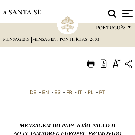
A
SANTA SÉ
PORTUGUÊS
MENSAGENS
MENSAGENS PONTIFÍCIAS
2003
FRANÇAIS
ENGLISH
ITALIANO
PORTUGUÊS
ESPAÑOL
DE
-
EN
-
ES
-
FR
-
IT
-
PL
-
PT
DEUTSCH
POLSKI
العربيّة
MENSAGEM DO PAPA JOÃO PAULO II
AO IV JAMBOREE EUROPEU PROMOVIDO
中文