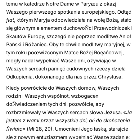
temu w katedrze Notre Dame w Paryæu z okazji
Waszego pierwszego spotkania europejskiego. Odtąd
fiat
, którym Maryja odpowiedziała na wolę Bożą, stało
się głównym elementem duchowo
ci Przewodniczek i
Ñ
Skautów Europy, szczególnie poprzez modlitwę Anioł
Pański i Różaniec. Oby te chwile modlitwy maryjnej, w
tym roku poœwiźconym Matce Bożej Róęańcowej,
mogły nadal wypełniać Wasze dni, oźywiając w
Waszych sercach pamięć cudownych rzeczy dzieła
Odkupienia, dokonanego dla nas przez Chrystusa.
Kiedy powrócicie do Waszych domów, Waszych
rodzin i Waszych wspólnot, wzbogaceni
do
wiadczeniem tych dni, pozwólcie, aby
Ñ
rozbrzmiewały w Waszych sercach słowa Jezusa: «
Ja
jestem z wami przez wszystkie dni, a
do skończenia
ó
wiata
» (
Mt
28, 20). Umocnieni Jego łaską, starajcie
Ñ
się z nowym entuzjazmem wypełniać Wasze zadanie;