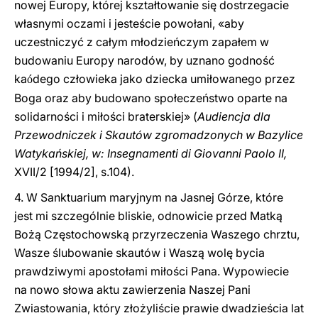
nowej Europy, której kształtowanie się dostrzegacie
własnymi oczami i jesteście powołani, «aby
uczestniczyć z całym młodzieńczym zapałem w
budowaniu Europy narodów, by uznano godność
ka
dego człowieka jako dziecka umiłowanego przez
ó
Boga oraz aby budowano społeczeństwo oparte na
solidarności i miłości braterskiej» (
Audiencja dla
Przewodniczek i Skautów zgromadzonych w Bazylice
Watykańskiej, w: Insegnamenti di Giovanni Paolo II,
XVII/2 [1994/2], s.104).
4. W Sanktuarium maryjnym na Jasnej Górze, które
jest mi szczególnie bliskie, odnowicie przed Matką
Bożą Częstochowską przyrzeczenia Waszego chrztu,
Wasze ślubowanie skautów i Waszą wolę bycia
prawdziwymi apostołami miłości Pana. Wypowiecie
na nowo słowa aktu zawierzenia Naszej Pani
Zwiastowania, który złożyliście prawie dwadzieścia lat