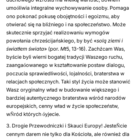
umo
liwia integralne wychowywanie osoby. Pomaga
ó
ono pokonać pokusę obojętności i egoizmu, aby
otwierać się na bliźniego i na społeczeństwo. Może
skutecznie sprzyjać realizowaniu wymogów
powołania chrześcijańskiego, by być «
solą ziemi i
światłem świata
» (por.
Mt
5, 13-16). Zachźcam Was,
byście byli wierni bogatej tradycji Waszego ruchu,
zaanga
owanego w kształtowanie postaw dialogu,
ó
poczucia sprawiedliwości, lojalności, braterstwa w
relacjach społecznych. Taki styl źycia może stanowić
Wasz oryginalny wład w budowanie większego i
bardziej autentycznego braterstwa wśród narodów
europejskich, cenny wład w źycie społeczeństw,
w
ród których
yjecie.
Ñ
ó
3. Drogie Przewodniczki i Skauci Europy! Jeste
cie
Ñ
cennym darem nie tylko dla Kościoła, ale również dla