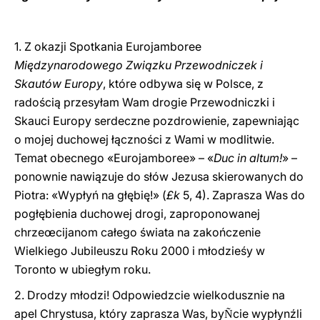
LATINE
1. Z okazji Spotkania Eurojamboree
Międzynarodowego Związku Przewodniczek i
Skautów Europy
, które odbywa się w Polsce, z
radością przesyłam Wam drogie Przewodniczki i
Skauci Europy serdeczne pozdrowienie, zapewniając
o mojej duchowej łączności z Wami w modlitwie.
Temat obecnego «Eurojamboree» – «
Duc in altum!
» –
ponownie nawiązuje do słów Jezusa skierowanych do
Piotra: «Wypłyń na głębię!» (
£k
5, 4). Zaprasza Was do
pogłębienia duchowej drogi, zaproponowanej
chrzeœcijanom całego świata na zakończenie
Wielkiego Jubileuszu Roku 2000 i młodzieśy w
Toronto w ubiegłym roku.
2. Drodzy młodzi! Odpowiedzcie wielkodusznie na
apel Chrystusa, który zaprasza Was, by
cie wypłynźli
Ñ