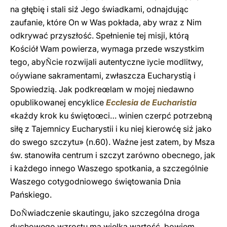
na głębię i stali siź Jego świadkami, odnajdując
zaufanie, które On w Was pokłada, aby wraz z Nim
odkrywać przyszłość. Spełnienie tej misji, którą
Kościół Wam powierza, wymaga przede wszystkim
tego, aby
cie rozwijali autentyczne
ycie modlitwy,
Ñ
ï
o
ywiane sakramentami, zwłaszcza Eucharystią i
ó
Spowiedzią. Jak podkreœlam w mojej niedawno
opublikowanej encyklice
Ecclesia de Eucharistia
«kaźdy krok ku świętoœci… winien czerpć potrzebną
siłę z Tajemnicy Eucharystii i ku niej kierowćę siź jako
do swego szczytu» (n.60). Waźne jest zatem, by Msza
św. stanowiła centrum i szczyt zarówno obecnego, jak
i każdego innego Waszego spotkania, a szczególnie
Waszego cotygodniowego świętowania Dnia
Pańskiego.
Do
wiadczenie skautingu, jako szczególna droga
Ñ
duchowego wzrostu ma wielką wartość, bowiem