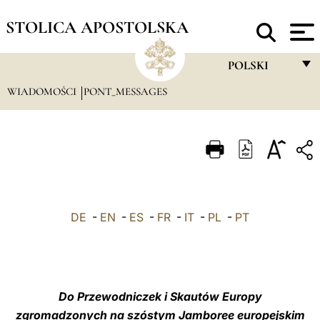
STOLICA APOSTOLSKA
POLSKI
WIADOMOŚCI
PONT_MESSAGES
FRANÇAIS
ENGLISH
ITALIANO
PORTUGUÊS
ESPAÑOL
DE
-
EN
-
ES
-
FR
-
IT
-
PL
-
PT
DEUTSCH
POLSKI
العربيّة
Do Przewodniczek i Skautów Europy
zgromadzonych na szóstym Jamboree europejskim
中文