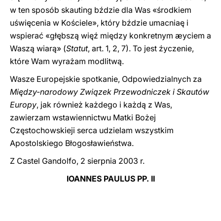
w ten sposób skauting bździe dla Was «środkiem
uświęcenia w Kościele», który bździe umacniaę i
wspierać «głębszą więź między konkretnym æyciem a
Waszą wiarą» (
Statut
, art. 1, 2, 7). To jest źyczenie,
które Wam wyrażam modlitwą.
Wasze Europejskie spotkanie, Odpowiedzialnych za
Między-narodowy Związek Przewodniczek i Skautów
Europy
, jak również każdego i każdą z Was,
zawierzam wstawiennictwu Matki Bożej
Częstochowskieji serca udzielam wszystkim
Apostolskiego Błogosławieństwa.
Z Castel Gandolfo, 2 sierpnia 2003 r.
IOANNES PAULUS PP. II