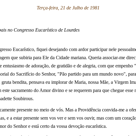
Terça-feira, 21 de Julho de 1981
pais no Congresso Eucarístico de Lourdes
esso Eucarístico, fiquei desejando com ardor participar nele pessoalme
agem que subiria para Ele da Cidade mariana. Queria associar-me direc
entusiasmo de adoração, de gratidão e de alegria, com que empenho "t
orial do Sacrifício do Senhor, "Pão partido para um mundo novo", par
da gruta bendita, pensava eu implorar de Maria, nossa Mãe, a Virgem Im
m este sacramento do Amor divino e se requerem para que chegue esse
adette Soubirous.
icamente presente no meio de vós. Mas a Providência convida-me a ofere
as, e a estar presente sem vos ver e sem vos ouvir, mas com um coração
r do Senhor e está certo da vossa devoção eucarística.