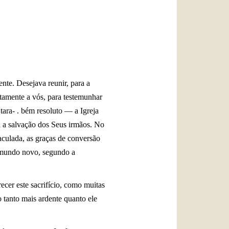
العربيّة
中文
LATINE
nte. Desejava reunir, para a
tamente a vós, para testemunhar
ara- . bém resoluto — a Igreja
a a salvação dos Seus irmãos. No
aculada, as graças de conversão
 mundo novo, segundo a
cer este sacrifício, como muitas
 tanto mais ardente quanto ele