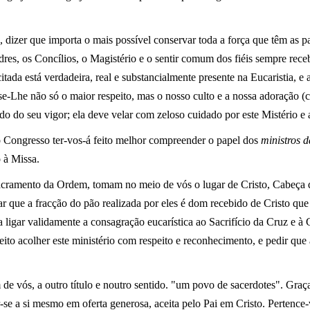
á, dizer que importa o mais possível conservar toda a força que têm as 
dres, os Concílios, o Magistério e o sentir comum dos fiéis sempre rec
itada está verdadeira, real e substancialmente presente na Eucaristia, e
se-Lhe não só o maior respeito, mas o nosso culto e a nossa adoração (c
edo do seu vigor; ela deve velar com zeloso cuidado por este Mistério e 
 o Congresso ter-vos-á feito melhor compreender o papel dos
ministros d
 à Missa.
acramento da Ordem, tomam no meio de vós o lugar de Cristo, Cabeça d
car que a fracção do pão realizada por eles é dom recebido de Cristo que
ra ligar validamente a consagração eucarística ao Sacrifício da Cruz e à 
peito acolher este ministério com respeito e reconhecimento, e pedir que 
e vós, a outro título e noutro sentido. "um povo de sacerdotes". Graça
se a si mesmo em oferta generosa, aceita pelo Pai em Cristo. Pertence-