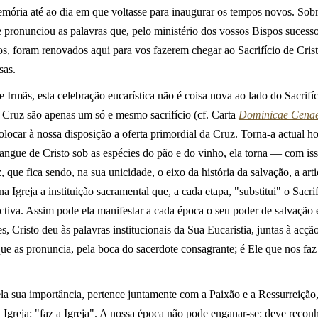
ória até ao dia em que voltasse para inaugurar os tempos novos. Sobre
 e pronunciou as palavras que, pelo ministério dos vossos Bispos sucess
s, foram renovados aqui para vos fazerem chegar ao Sacrifício de Cristo
sas.
 Irmãs, esta celebração eucarística não é coisa nova ao lado do Sacrifí
a Cruz são apenas um só e mesmo sacrifício (cf. Carta
Dominicae Cena
olocar à nossa disposição a oferta primordial da Cruz. Torna-a actual h
angue de Cristo sob as espécies do pão e do vinho, ela torna — com is
, que fica sendo, na sua unicidade, o eixo da história da salvação, a art
na Igreja a instituição sacramental que, a cada etapa, "substitui" o Sacr
tiva. Assim pode ela manifestar a cada época o seu poder de salvação e
, Cristo deu às palavras institucionais da Sua Eucaristia, juntas à acçã
e as pronuncia, pela boca do sacerdote consagrante; é Ele que nos faz 
ela sua importância, pertence juntamente com a Paixão e a Ressurreição,
a Igreja: "faz a Igreja". A nossa época não pode enganar-se: deve recon