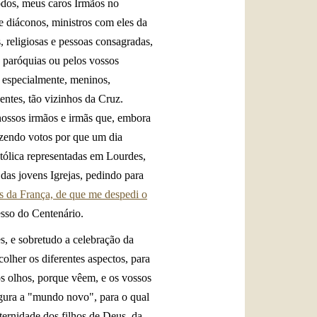
todos, meus caros Irmãos no
 diáconos, ministros com eles da
, religiosas e pessoas consagradas,
s paróquias ou pelos vossos
s especialmente, meninos,
entes, tão vizinhos da Cruz.
ossos irmãos e irmãs que, embora
azendo votos por que um dia
tólica representadas em Lourdes,
das jovens Igrejas, pedindo para
has da França, de que me despedi o
sso do Centenário.
s, e sobretudo a celebração da
olher os diferentes aspectos, para
os olhos, porque vêem, e os vossos
gura a "mundo novo", para o qual
ernidade dos filhos de Deus, da