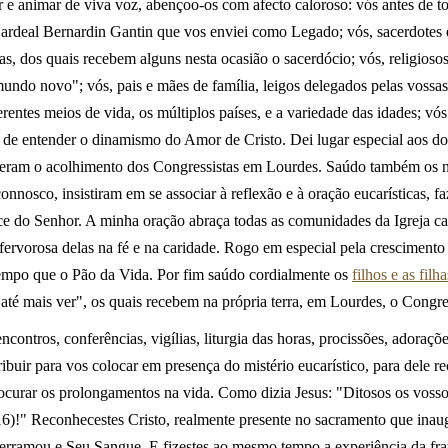
r e animar de viva voz, abençoo-os com afecto caloroso: vós antes de 
ardeal Bernardin Gantin que vos enviei como Legado; vós, sacerdotes e
tas, dos quais recebem alguns nesta ocasião o sacerdócio; vós, religiosos
mundo novo"; vós, pais e mães de família, leigos delegados pelas vossa
rentes meios de vida, os múltiplos países, e a variedade das idades; vó
s de entender o dinamismo do Amor de Cristo. Dei lugar especial aos do
eram o acolhimento dos Congressistas em Lourdes. Saúdo também os n
nosco, insistiram em se associar à reflexão e à oração eucarísticas, f
e do Senhor. A minha oração abraça todas as comunidades da Igreja ca
fervorosa delas na fé e na caridade. Rogo em especial pela crescimento 
empo que o Pão da Vida. Por fim saúdo cordialmente os
filhos e as fil
té mais ver", os quais recebem na própria terra, em Lourdes, o Congre
ntros, conferências, vigílias, liturgia das horas, procissões, adoraçõe
buir para vos colocar em presença do mistério eucarístico, para dele rec
procurar os prolongamentos na vida. Como dizia Jesus: "Ditosos os voss
6)!" Reconhecestes Cristo, realmente presente no sacramento que inau
erramou e Seu Sangue. E fizestes ao mesmo tempo a experiência da frat