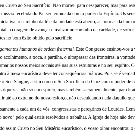
u Cristo ao Seu Sacrifício. Não morreu para desaparecer, mas para ressu
a missão recebida do Pai ser terminada com o poder do Espírito. Os s
 iniciativa; o caminho da fé e da unidade está aberto, as normas da hum
otal, a coragem de avançar e realizar no caminho da caridade, de sofre
es no bom êxito obtido pelo sacrifício.
gamentos humanos de ordem fraternal
. Este Congresso ensinou-vos a v
 acolhimento, a troca, a partilha, o ultrapassar das fronteiras, a vonta
rmar os nossos meios sociais até nas suas estruturas e no seu espírito. 
tro à mesa eucarística deve ter consequências práticas. Pois se é verdad
 o Seu Sangue, assim como o Seu Sacrifício da Cruz com o poder de res
riquezas: não só em espírito, mas também sacramentalmente, para ir até
ara ir até ao extremo do nosso esforço, não descuidando nada daquilo 
samente a cada um de vós, congressistas e peregrinos de Lourdes. Lemb
 novo" pelo qual estais resolvidos a trabalhar. A Igreja de hoje não de
o assim Cristo no Seu Mistério eucarístico, o vosso olhar encontrou o