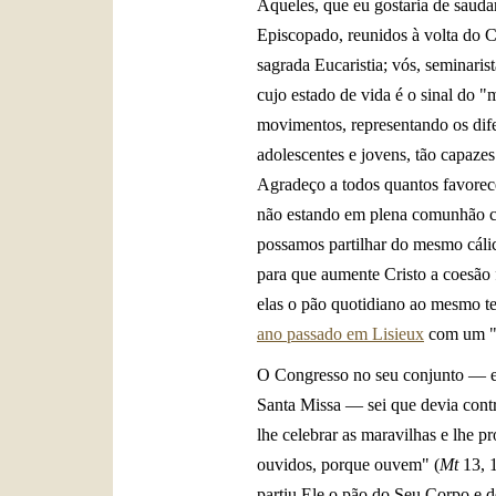
Aqueles, que eu gostaria de sauda
Episcopado, reunidos à volta do C
sagrada Eucaristia; vós, seminaris
cujo estado de vida é o sinal do "
movimentos, representando os dife
adolescentes e jovens, tão capaze
Agradeço a todos quantos favorec
não estando em plena comunhão con
possamos partilhar do mesmo cálic
para que aumente Cristo a coesão 
elas o pão quotidiano ao mesmo t
ano passado em Lisieux
com um "a
O Congresso no seu conjunto — enco
Santa Missa — sei que devia contri
lhe celebrar as maravilhas e lhe 
ouvidos, porque ouvem" (
Mt
13, 1
partiu Ele o pão do Seu Corpo e d