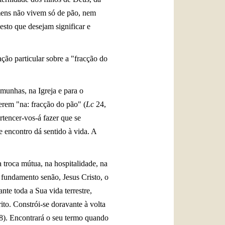
omens não vivem só de pão, nem
sto que desejam significar e
ão particular sobre a "fracção do
munhas, na Igreja e para o
erem "na: fracção do pão" (
Lc
24,
rtencer-vos-á fazer que se
e encontro dá sentido à vida. A
troca mútua, na hospitalidade, na
 fundamento senão, Jesus Cristo, o
te toda a Sua vida terrestre,
to. Constrói-se doravante à volta
18). Encontrará o seu termo quando