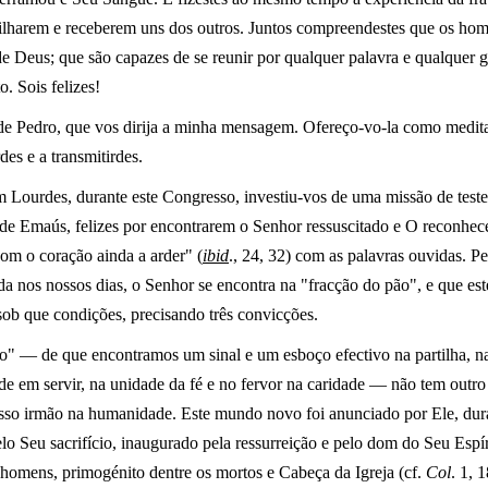
rtilharem e receberem uns dos outros. Juntos compreendestes que os h
eus; que são capazes de se reunir por qualquer palavra e qualquer ge
. Sois felizes!
de Pedro, que vos dirija a minha mensagem. Ofereço-vo-la como meditaç
des e a transmitirdes.
em Lourdes, durante este Congresso, investiu-vos de uma missão de teste
de Emaús, felizes por encontrarem o Senhor ressuscitado e O reconhec
"com o coração ainda a arder" (
ibid
., 24, 32) com as palavras ouvidas. Pe
a nos nossos dias, o Senhor se encontra na "fracção do pão", e que est
sob que condições, precisando três convicções.
" — de que encontramos um sinal e um esboço efectivo na partilha, na 
e em servir, na unidade da fé e no fervor na caridade — não tem outro
sso irmão na humanidade. Este mundo novo foi anunciado por Ele, duran
 Seu sacrifício, inaugurado pela ressurreição e pelo dom do Seu Espíri
 homens, primogénito dentre os mortos e Cabeça da Igreja (cf.
Col
. 1, 