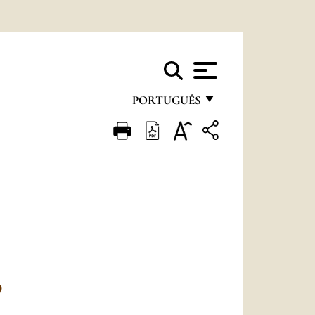
PORTUGUÊS
FRANÇAIS
ENGLISH
ITALIANO
PORTUGUÊS
ESPAÑOL
DEUTSCH
O
POLSKI