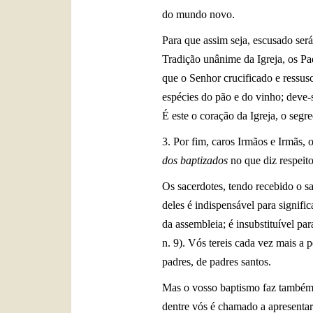
do mundo novo.
Para que assim seja, escusado ser
Tradição unânime da Igreja, os Pa
que o Senhor crucificado e ressusc
espécies do pão e do vinho; deve-
É este o coração da Igreja, o segr
3. Por fim, caros Irmãos e Irmãs,
dos baptizados
no que diz respeito
Os sacerdotes, tendo recebido o s
deles é indispensável para signifi
da assembleia; é insubstituível pa
n. 9). Vós tereis cada vez mais a 
padres, de padres santos.
Mas o vosso baptismo faz também d
dentre vós é chamado a apresentar-