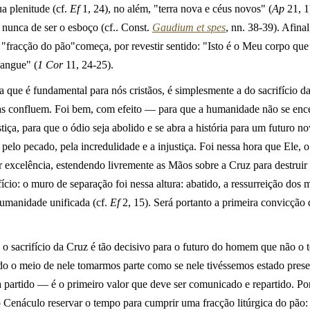
a plenitude (cf.
Ef
1, 24), no além, "terra nova e céus novos" (
Ap
21, 1
 nunca de ser o esboço (cf.. Const.
Gaudium et spes
, nn. 38-39). Afina
 a "fracção do pão"começa, por revestir sentido: "Isto é o Meu corpo qu
angue" (
1 Cor
11, 24-25).
a que é fundamental para nós cristãos, é simplesmente a do sacrifício d
as confluem. Foi bem, com efeito — para que a humanidade não se encer
stiça, para que o ódio seja abolido e se abra a história para um futuro 
pelo pecado, pela incredulidade e a injustiça. Foi nessa hora que Ele, 
r excelência, estendendo livremente as Mãos sobre a Cruz para destruir
io: o muro de separação foi nessa altura: abatido, a ressurreição dos m
humanidade unificada (cf.
Ef
2, 15). Será portanto a primeira convicção d
a: o sacrifício da Cruz é tão decisivo para o futuro do homem que não o
ado o meio de nele tomarmos parte como se nele tivéssemos estado prese
partido — é o primeiro valor que deve ser comunicado e repartido. Por 
do Cenáculo reservar o tempo para cumprir uma fracção litúrgica do pão