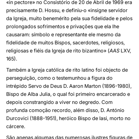
«in pectore» no Consistório de 20 de Abril de 1969 era
precisamente D. Hossu, e definiu-o «insigne servidor
da Igreja, muito benemérito pela sua fidelidade e pelos
prolongados sofrimentos e privações que ela lhe
causaram: símbolo e representante ele mesmo da
fidelidade de muitos Bispos, sacerdotes, religiosos,
religiosas e fiéis da Igreja de rito bizantino» (
AAS
LXV,
165).
Também a Igreja católica de rito latino foi objecto de
perseguição, como o testemunhou a figura do
intrépido Servo de Deus D. Aaron Marton (1896-1980),
Bispo de Alba Julia, o qual foi primeiro encarcerado e
depois constrangido a viver no degredo. Com
profunda comoção recordo, além disso, D. António
Durcovici (1888-1951), heróico Bispo de Iasi, morto no
cárcere.
São apenas algumas das numerosas ilustres figuras de