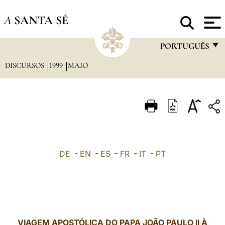
A
SANTA SÉ
PORTUGUÊS
DISCURSOS
1999
MAIO
FRANÇAIS
ENGLISH
ITALIANO
PORTUGUÊS
ESPAÑOL
DE
-
EN
-
ES
-
FR
-
IT
-
PT
DEUTSCH
POLSKI
العربيّة
VIAGEM APOSTÓLICA DO PAPA JOÃO PAULO II À
中文