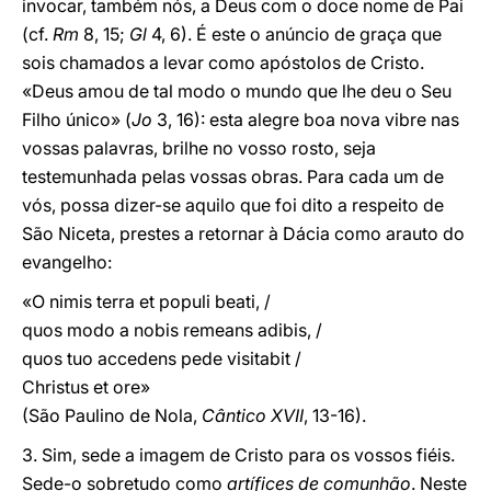
invocar, também nós, a Deus com o doce nome de Pai
(cf.
Rm
8, 15;
Gl
4, 6). É este o anúncio de graça que
sois chamados a levar como apóstolos de Cristo.
«Deus amou de tal modo o mundo que lhe deu o Seu
Filho único» (
Jo
3, 16): esta alegre boa nova vibre nas
vossas palavras, brilhe no vosso rosto, seja
testemunhada pelas vossas obras. Para cada um de
vós, possa dizer-se aquilo que foi dito a respeito de
São Niceta, prestes a retornar à Dácia como arauto do
evangelho:
«O nimis terra et populi beati, /
quos modo a nobis remeans adibis, /
quos tuo accedens pede visitabit /
Christus et ore»
(São Paulino de Nola,
Cântico XVII
, 13-16).
3. Sim, sede a imagem de Cristo para os vossos fiéis.
Sede-o sobretudo como
artífices de comunhão
. Neste