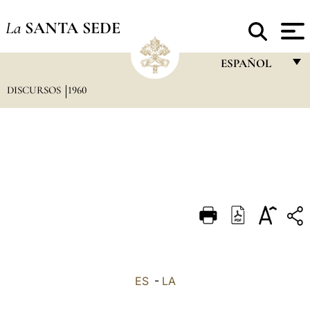
La
SANTA SEDE
ESPAÑOL
DISCURSOS
1960
FRANÇAIS
ENGLISH
ITALIANO
PORTUGUÊS
ESPAÑOL
DEUTSCH
POLSKI
العربيّة
ES
-
LA
中文