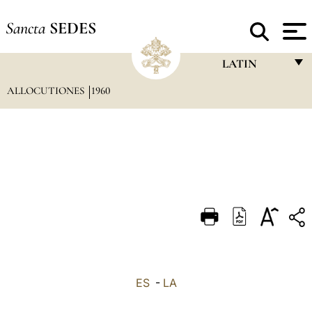
Sancta
SEDES
LATIN
ALLOCUTIONES
1960
FRANÇAIS
ENGLISH
ITALIANO
PORTUGUÊS
ESPAÑOL
DEUTSCH
POLSKI
العربيّة
ES
-
LA
中文