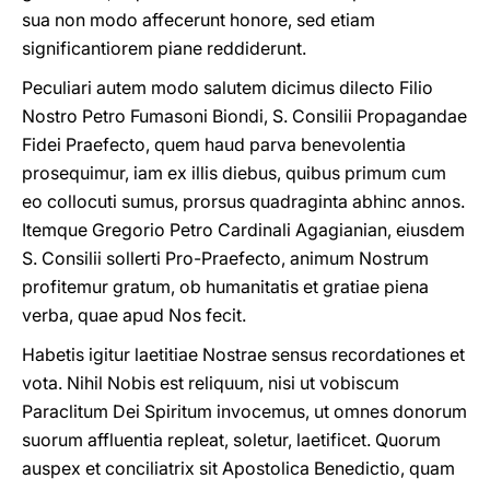
sua non modo affecerunt honore, sed etiam
significantiorem piane reddiderunt.
Peculiari autem modo salutem dicimus dilecto Filio
Nostro Petro Fumasoni Biondi, S. Consilii Propagandae
Fidei Praefecto, quem haud parva benevolentia
prosequimur, iam ex illis diebus, quibus primum cum
eo collocuti sumus, prorsus quadraginta abhinc annos.
Itemque Gregorio Petro Cardinali Agagianian, eiusdem
S. Consilii sollerti Pro-Praefecto, animum Nostrum
profitemur gratum, ob humanitatis et gratiae piena
verba, quae apud Nos fecit.
Habetis igitur laetitiae Nostrae sensus recordationes et
vota. Nihil Nobis est reliquum, nisi ut vobiscum
Paraclitum Dei Spiritum invocemus, ut omnes donorum
suorum affluentia repleat, soletur, laetificet. Quorum
auspex et conciliatrix sit Apostolica Benedictio, quam