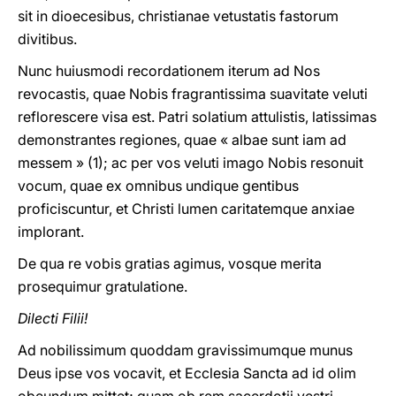
sit in dioecesibus, christianae vetustatis fastorum
divitibus.
Nunc huiusmodi recordationem iterum ad Nos
revocastis, quae Nobis fragrantissima suavitate veluti
reflorescere visa est. Patri solatium attulistis, latissimas
demonstrantes regiones, quae « albae sunt iam ad
messem » (1); ac per vos veluti imago Nobis resonuit
vocum, quae ex omnibus undique gentibus
proficiscuntur, et Christi lumen caritatemque anxiae
implorant.
De qua re vobis gratias agimus, vosque merita
prosequimur gratulatione.
Dilecti Filii!
Ad nobilissimum quoddam gravissimumque munus
Deus ipse vos vocavit, et Ecclesia Sancta ad id olim