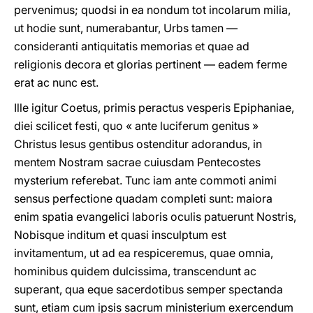
pervenimus; quodsi in ea nondum tot incolarum milia,
ut hodie sunt, numerabantur, Urbs tamen —
consideranti antiquitatis memorias et quae ad
religionis decora et glorias pertinent — eadem ferme
erat ac nunc est.
Ille igitur Coetus, primis peractus vesperis Epiphaniae,
diei scilicet festi, quo « ante luciferum genitus »
Christus Iesus gentibus ostenditur adorandus, in
mentem Nostram sacrae cuiusdam Pentecostes
mysterium referebat. Tunc iam ante commoti animi
sensus perfectione quadam completi sunt: maiora
enim spatia evangelici laboris oculis patuerunt Nostris,
Nobisque inditum et quasi insculptum est
invitamentum, ut ad ea respiceremus, quae omnia,
hominibus quidem dulcissima, transcendunt ac
superant, qua eque sacerdotibus semper spectanda
sunt, etiam cum ipsis sacrum ministerium exercendum