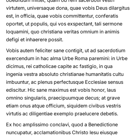
obeundum mittet; quam ob rem sacerdotii vestri
virtutem, universaque dona, quae vobis Deus dilargitus
est, in officia, quae vobis committentur, conferatis
oportet, ut populis, qui vos exspectant, tali sermone
loquamini, quo christiana veritas omnium in animis
defigi et inhaerere possit.
Vobis autem feliciter sane contigit, ut ad sacerdotium
exercendum in hac alma Urbe Roma paremini: in Urbe
dicimus, rei catholicae capite ac fastigio, in qua
ingenia vestra absoluto christianae humanitatis cultu
imbuuntur, ac plenus perfectusque Ecclesiae sensus
ediscitur. Hic sane maximus est vobis honor, laus
omnino singularis, praecipuumque decus; at grave
etiam onus atque officium, siquidem civibus vestris
virtutis ac diligentiae exemplo praelucere debetis.
Ex hoc amplissimo conclavi, quod a Benedictione
nuncupatur, acclamationibus Christo Iesu eiusque