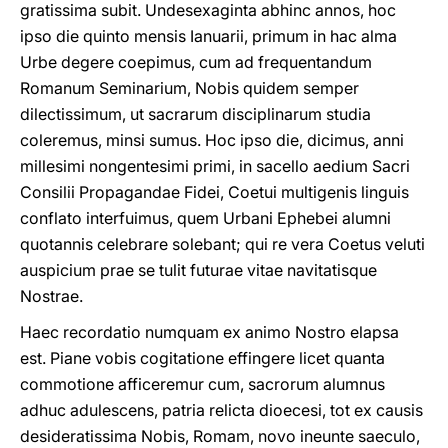
gratissima subit. Undesexaginta abhinc annos, hoc
ipso die quinto mensis Ianuarii, primum in hac alma
Urbe degere coepimus, cum ad frequentandum
Romanum Seminarium, Nobis quidem semper
dilectissimum, ut sacrarum disciplinarum studia
coleremus, minsi sumus. Hoc ipso die, dicimus, anni
millesimi nongentesimi primi, in sacello aedium Sacri
Consilii Propagandae Fidei, Coetui multigenis linguis
conflato interfuimus, quem Urbani Ephebei alumni
quotannis celebrare solebant; qui re vera Coetus veluti
auspicium prae se tulit futurae vitae navitatisque
Nostrae.
Haec recordatio numquam ex animo Nostro elapsa
est. Piane vobis cogitatione effingere licet quanta
commotione afficeremur cum, sacrorum alumnus
adhuc adulescens, patria relicta dioecesi, tot ex causis
desideratissima Nobis, Romam, novo ineunte saeculo,