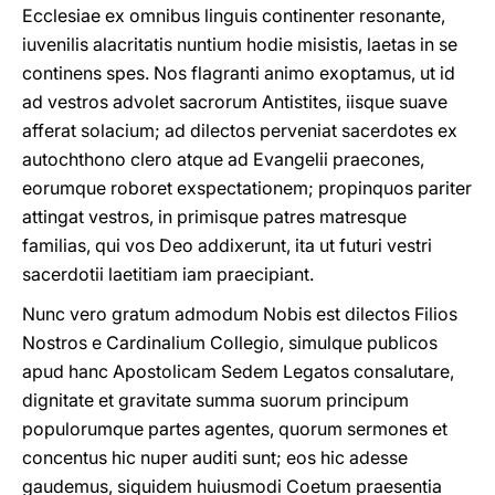
Ecclesiae ex omnibus linguis continenter resonante,
iuvenilis alacritatis nuntium hodie misistis, laetas in se
continens spes. Nos flagranti animo exoptamus, ut id
ad vestros advolet sacrorum Antistites, iisque suave
afferat solacium; ad dilectos perveniat sacerdotes ex
autochthono clero atque ad Evangelii praecones,
eorumque roboret exspectationem; propinquos pariter
attingat vestros, in primisque patres matresque
familias, qui vos Deo addixerunt, ita ut futuri vestri
sacerdotii laetitiam iam praecipiant.
Nunc vero gratum admodum Nobis est dilectos Filios
Nostros e Cardinalium Collegio, simulque publicos
apud hanc Apostolicam Sedem Legatos consalutare,
dignitate et gravitate summa suorum principum
populorumque partes agentes, quorum sermones et
concentus hic nuper auditi sunt; eos hic adesse
gaudemus, siquidem huiusmodi Coetum praesentia