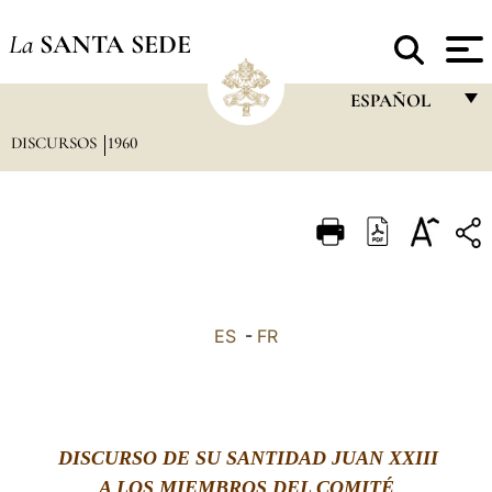
La
SANTA SEDE
ESPAÑOL
DISCURSOS
1960
FRANÇAIS
ENGLISH
ITALIANO
PORTUGUÊS
ESPAÑOL
ES
-
FR
DEUTSCH
POLSKI
العربيّة
DISCURSO
DE SU SANTIDAD JUAN XXIII
中文
A LOS MIEMBROS DEL COMITÉ