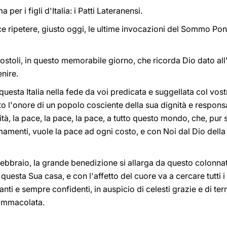
per i figli d'Italia: i Patti Lateranensi.
ace ripetere, giusto oggi, le ultime invocazioni del Sommo Pont
ostoli, in questo memorabile giorno, che ricorda Dio dato all'It
nire.
questa Italia nella fede da voi predicata e suggellata col vost
tto l'onore di un popolo cosciente della sua dignità e responsa
illità, la pace, la pace, la pace, a tutto questo mondo, che, p
rmamenti, vuole la pace ad ogni costo, e con Noi dal Dio della
febbraio, la grande benedizione si allarga da questo colonnato
uesta Sua casa, e con l'affetto del cuore va a cercare tutti i f
tanti e sempre confidenti, in auspicio di celesti grazie e di ter
 Immacolata.