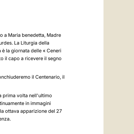
العربيّة
中文
LATINE
uto a Maria benedetta, Madre
rdes. La Liturgia della
è la giornata delle « Ceneri
o il capo a ricevere il segno
onchiuderemo il Centenario, il
 prima volta nell'ultimo
ntinuamente in immagini
lla ottava apparizione del 27
enza.