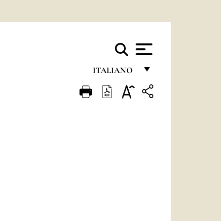
ITALIANO
FRANÇAIS
ENGLISH
ITALIANO
PORTUGUÊS
ESPAÑOL
DEUTSCH
POLSKI