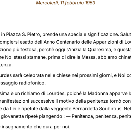
Mercoledì, 11 febbraio 1959
 in Piazza S. Pietro, prende una speciale significazione. Sal
ompiersi esatto dell'Anno Centenario delle Apparizioni di Lou
one più festosa, perchè oggi s'inizia la Quaresima, e questa 
he Noi stessi stamane, prima di dire la Messa, abbiamo chinat
tenza.
rdes sarà celebrata nelle chiese nei prossimi giorni, e Noi c
essaggio radiofonico.
esima è un richiamo di Lourdes: poiché la Madonna apparve la
manifestazioni successive il motivo della penitenza tornò co
te da Lei e ripetute dalla veggente Bernardetta Soubirous. Ne
la giovanetta ripetè piangendo : — Penitenza, penitenza, penit
nde insegnamento che dura per noi.