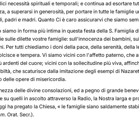
ci necessità spirituali e temporali; e continua ad esortare tu
a, a superarsi in generosità, per portare in tutte le famiglie 
igli, padri e madri. Quanto Ci è caro assicurarvi che siamo sem
 siamo in forma più intima in questa festa della S. Famiglia 
ie sulle dilette vostre famiglie: sull'innocenza dei bambini, su
 Per tutti chiediamo i doni della pace, della serenità, della le
lcisce e tempera. Vi siamo vicini con l'affetto paterno, che a
 ardenti del cuore; vicini con la sollecitudine più viva, affinch
obiltà, che scaturisce dalla imitazione degli esempi di Nazare
 delle opere di misericordia.
enezza delle divine consolazioni, ed a pegno di grande benevol
e su quelli in ascolto attraverso la Radio, la Nostra larga e p
gi ha pregato la Chiesa, « le famiglie siano saldamente stabil
om
. Orat. Secr.).