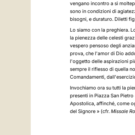
vengano incontro a sì moltepli
sono in condizioni di agiatezz
bisogni, e duraturo. Diletti f
Lo siamo con la preghiera. Lo
la pienezza delle celesti graz
vespero pensoso degli anziani.
prova, che l'amor di Dio addo
l'oggetto delle aspirazioni più
sempre il riflesso di quella n
Comandamenti, dall'esercizio
Invochiamo ora su tutti la pi
presenti in Piazza San Pietro 
Apostolica, affinché, come og
del Signore » (cfr.
Missale R