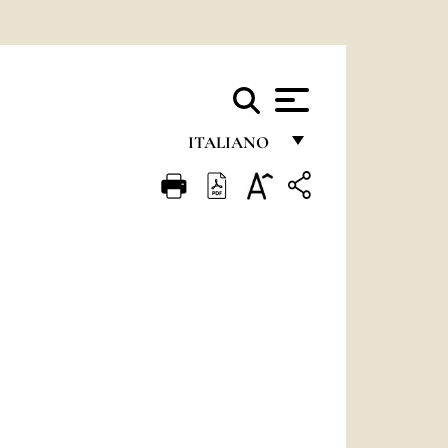
ITALIANO
FRANÇAIS
ENGLISH
ITALIANO
PORTUGUÊS
ESPAÑOL
DEUTSCH
POLSKI