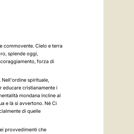
العربيّة
中文
LATINE
o e commovente. Cielo e terra
oro, splende oggi,
incoraggiamento, forza di
 Nell'ordine spirituale,
per educare cristianamente i
 mentalità mondana incline al
a e là si avvertono. Né Ci
ecialmente di quelle
uei provvedimenti che