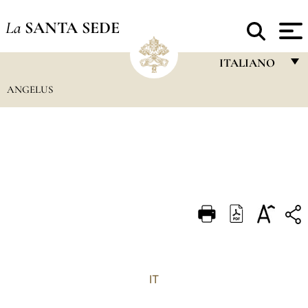
La
SANTA SEDE
ITALIANO
ANGELUS
FRANÇAIS
ENGLISH
ITALIANO
PORTUGUÊS
ESPAÑOL
DEUTSCH
POLSKI
العربيّة
IT
中文