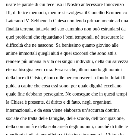
usare le parole di cui fece uso il Nostro antecessore Innocenzo
III, di felice memoria, mentre si svolgeva il Concilio Ecumenico
Laterano IV. Sebbene la Chiesa non tenda primariamente ad una
finalità terrena, tuttavia nel suo cammino non può estraniarsi da
quei problemi che riguardano i beni temporali, né trascurare le
difficoltà che ne nascono. Sa benissimo quanto giovino alle
anime immortali quegli aiuti e quei soccorsi che sono atti a
rendere più umana la vita dei singoli individui, della cui salvezza
eterna bisogna aver cura. Essa sa che, illuminando gli uomini
della luce di Cristo, è loro utile per conoscersi a fondo. Infatti li
guida a capire che cosa essi sono, per quale dignità eccellano,
quale fine debbano perseguire. Ne consegue che in questi tempi
la Chiesa è presente, di diritto e di fatto, negli organismi
internazionali, e da essa viene elaborata un’accurata dottrina
sociale che tratta delle famiglie, delle scuole, dell’occupazione,
della comunità e della solidarietà degli uomini, nonché di tutte le
questioni similari; per effetto di tale insegnamento la Chiesa ha