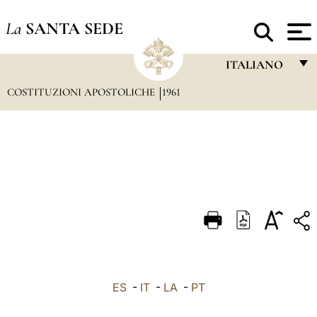
La
SANTA SEDE
ITALIANO
COSTITUZIONI APOSTOLICHE
1961
FRANÇAIS
ENGLISH
ITALIANO
PORTUGUÊS
ESPAÑOL
DEUTSCH
POLSKI
العربيّة
ES
-
IT
-
LA
-
PT
中文