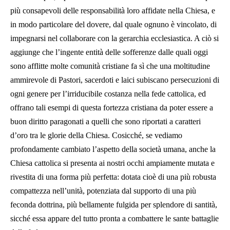
più consapevoli delle responsabilità loro affidate nella Chiesa, e
in modo particolare del dovere, dal quale ognuno è vincolato, di
impegnarsi nel collaborare con la gerarchia ecclesiastica. A ciò si
aggiunge che l’ingente entità delle sofferenze dalle quali oggi
sono afflitte molte comunità cristiane fa sì che una moltitudine
ammirevole di Pastori, sacerdoti e laici subiscano persecuzioni di
ogni genere per l’irriducibile costanza nella fede cattolica, ed
offrano tali esempi di questa fortezza cristiana da poter essere a
buon diritto paragonati a quelli che sono riportati a caratteri
d’oro tra le glorie della Chiesa. Cosicché, se vediamo
profondamente cambiato l’aspetto della società umana, anche la
Chiesa cattolica si presenta ai nostri occhi ampiamente mutata e
rivestita di una forma più perfetta: dotata cioè di una più robusta
compattezza nell’unità, potenziata dal supporto di una più
feconda dottrina, più bellamente fulgida per splendore di santità,
sicché essa appare del tutto pronta a combattere le sante battaglie