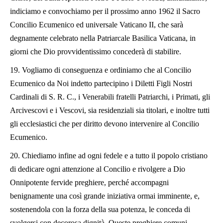
indiciamo e convochiamo per il prossimo anno 1962 il Sacro
Concilio Ecumenico ed universale Vaticano II, che sarà
degnamente celebrato nella Patriarcale Basilica Vaticana, in
giorni che Dio provvidentissimo concederà di stabilire.
19.
Vogliamo di conseguenza e ordiniamo che al Concilio
Ecumenico da Noi indetto partecipino i Diletti Figli Nostri
Cardinali di S. R. C., i Venerabili fratelli Patriarchi, i Primati, gli
Arcivescovi e i Vescovi, sia residenziali sia titolari, e inoltre tutti
gli ecclesiastici che per diritto devono intervenire al Concilio
Ecumenico.
20.
Chiediamo infine ad ogni fedele e a tutto il popolo cristiano
di dedicare ogni attenzione al Concilio e rivolgere a Dio
Onnipotente fervide preghiere, perché accompagni
benignamente una così grande iniziativa ormai imminente, e,
sostenendola con la forza della sua potenza, le conceda di
svolgersi con decorosa dignità. Queste preghiere comuni