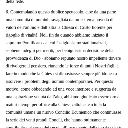
della fede.
6.
Contemplando questo duplice spettacolo, cioè da una parte
una comunità di uomini travagliata da un’estrema povertà di
valori dell’animo e dall’altra la Chiesa di Cristo fiorente per
rigoglio di vitalità, Noi, fin da quando abbiamo iniziato il
supremo Pontificato - al cui fastigio siamo stati innalzati,
sebbene indegni per meriti, per benignissima decisione della
provvidenza di Dio - abbiamo reputato nostro impellente dovere
di rivolgere il pensiero, riunendo le forze di tutti i Nostri figli, a
fare in modo che la Chiesa si dimostrasse sempre più idonea a
risolvere i problemi degli uomini contemporanei. Per questo
motivo, come obbedendo ad una voce interiore e suggerita da
una ispirazione venuta dall’alto, abbiamo giudicato essere ormai
maturi i tempi per offrire alla Chiesa cattolica e a tutta la
comunità umana un nuovo Concilio Ecumenico che continuasse
la serie dei venti grandi Concili, che hanno ottimamente
contribuito nel corso dei secoli all’incremento della grazia celeste