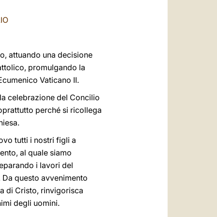
العربيّة
IO
中文
LATINE
sto, attuando una decisione
ttolico, promulgando la
 Ecumenico Vaticano II.
la celebrazione del Concilio
oprattutto perché si ricollega
hiesa.
tutti i nostri figli a
ento, al quale siamo
reparando i lavori del
sia. Da questo avvenimento
 di Cristo, rinvigorisca
nimi degli uomini.