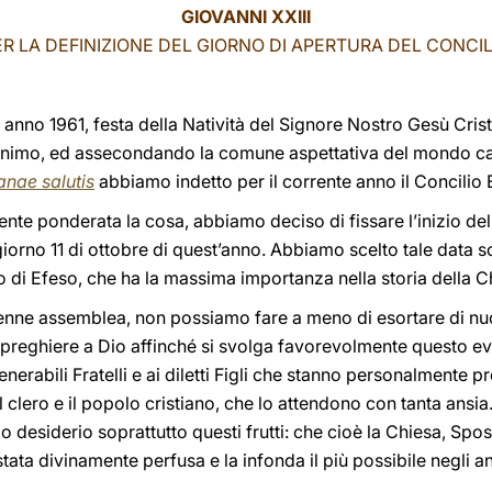
GIOVANNI XXIII
ER LA DEFINIZIONE DEL GIORNO DI APERTURA DEL CONCIL
o anno 1961, festa della Natività del Signore Nostro Gesù Cri
 animo, ed assecondando la comune aspettativa del mondo ca
nae salutis
abbiamo indetto per il corrente anno il Concilio
nte ponderata la cosa, abbiamo deciso di fissare l’inizio del
giorno 11 di ottobre di quest’anno. Abbiamo scelto tale data s
o di Efeso, che ha la massima importanza nella storia della C
enne assemblea, non possiamo fare a meno di esortare di nuovo 
i preghiere a Dio affinché si svolga favorevolmente questo ev
nerabili Fratelli e ai diletti Figli che stanno personalmente p
 il clero e il popolo cristiano, che lo attendono con tanta an
desiderio soprattutto questi frutti: che cioè la Chiesa, Sposa
stata divinamente perfusa e la infonda il più possibile negli a