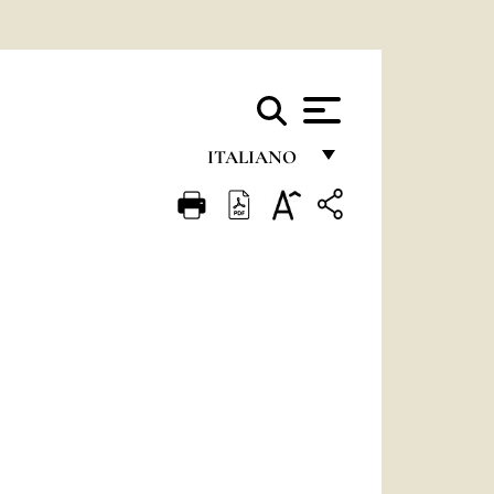
ITALIANO
FRANÇAIS
ENGLISH
ITALIANO
PORTUGUÊS
ESPAÑOL
DEUTSCH
POLSKI