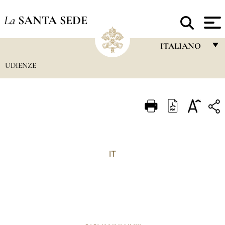
La
SANTA SEDE
ITALIANO
UDIENZE
FRANÇAIS
ENGLISH
ITALIANO
PORTUGUÊS
ESPAÑOL
IT
DEUTSCH
POLSKI
العربيّة
中文