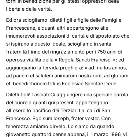
torni in benedizione per gli stessi oppressori della
libertà e della verità.
Ed ora sciogliamo, diletti figli e figlie delle Famiglie
Francescane, e quanti altri appartengono alle
innumerevoli associazioni di carità e di apostolato che
si ispirano a questo ideale, sciogliamo in santa
fraternità l'inno del ringraziamento per i 750 anni di
operosa vitalità della « Regola Sancti Francisci »; ed
aggiungiamo la fervida preghiera: « ad multos annos,
ad pacem et salutem animarum nostrarum, ad gloriam
et: benedictionem totius Ecclesiae Sanctae Dei ».
Diletti figli! LasciateCi aggiungere una speciale parola
del cuore a quanti qui presenti appartengono
all'esercito pacifico dei Terziari Lai cali di San
Francesco. Ego sum Ioseph, frater vester. Con
tenerezza amiamo dirvelo. Lo siamo da quando
giovanetto quattordicenne appena, il 1 marzo 1896, vi