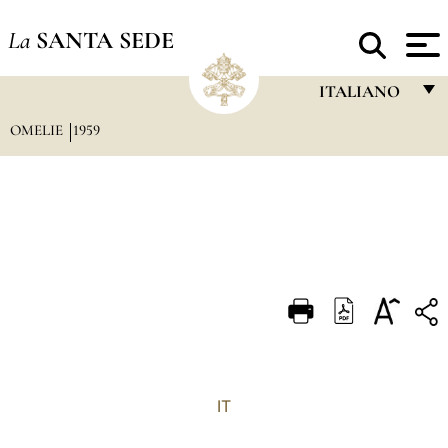
La
SANTA SEDE
ITALIANO
OMELIE
1959
FRANÇAIS
ENGLISH
ITALIANO
PORTUGUÊS
ESPAÑOL
DEUTSCH
POLSKI
العربيّة
IT
中文