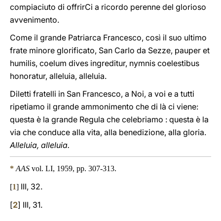
compiaciuto di offrirCi a ricordo perenne del glorioso
avvenimento.
Come il grande Patriarca Francesco, così il suo ultimo
frate minore glorificato, San Carlo da Sezze, pauper et
humilis, coelum dives ingreditur, nymnis coelestibus
honoratur, alleluia, alleluia.
Diletti fratelli in San Francesco, a Noi, a voi e a tutti
ripetiamo il grande ammonimento che di là ci viene:
questa è la grande Regula che celebriamo : questa è la
via che conduce alla vita, alla benedizione, alla gloria.
Alleluia, alleluia.
*
AAS
vol. LI, 1959, pp. 307-313.
III, 32.
[
1
]
[
2
] III, 31.