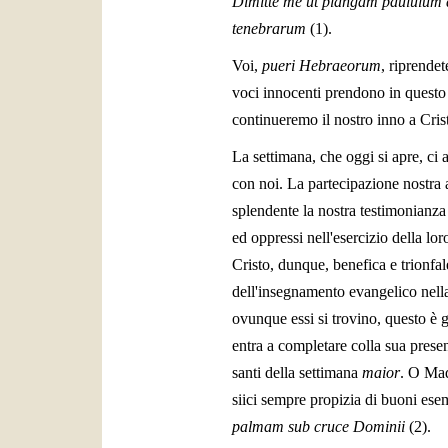
Dimitte me ut plangam paululum d
tenebrarum
(1).
Voi,
pueri Hebraeorum
, riprende
voci innocenti prendono in questo a
continueremo il nostro inno a Crist
La settimana, che oggi si apre, ci 
con noi. La partecipazione nostra a
splendente la nostra testimonianza d
ed oppressi nell'esercizio della lor
Cristo, dunque, benefica e trionfal
dell'insegnamento evangelico nella n
ovunque essi si trovino, questo è
entra a completare colla sua prese
santi della settimana
maior
. O Mado
siici sempre propizia di buoni ese
palmam sub cruce Dominii
(2).