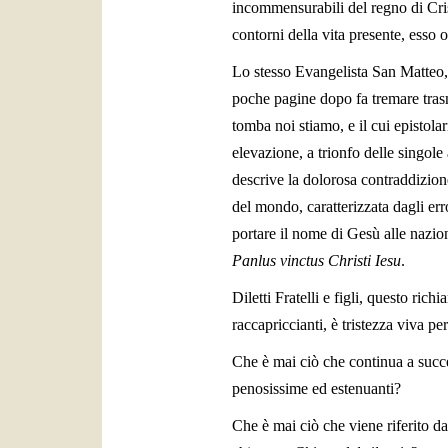
incommensurabili del regno di Crist
contorni della vita presente, esso o
Lo stesso Evangelista San Matteo, 
poche pagine dopo fa tremare trasm
tomba noi stiamo, e il cui epistol
elevazione, a trionfo delle singole
descrive la dolorosa contraddizione
del mondo, caratterizzata dagli err
portare il nome di Gesù alle nazion
Panlus vinctus Christi Iesu
.
Diletti Fratelli e figli, questo ric
raccapriccianti, è tristezza viva pe
Che è mai ciò che continua a succe
penosissime ed estenuanti?
Che è mai ciò che viene riferito d