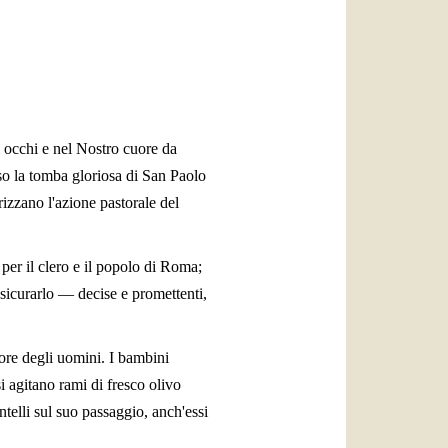
العربيّة
中文
LATINE
occhi e nel Nostro cuore da
sso la tomba gloriosa di San Paolo
rizzano l'azione pastorale del
per il clero e il popolo di Roma;
ssicurarlo — decise e promettenti,
more degli uomini. I bambini
si agitano rami di fresco olivo
telli sul suo passaggio, anch'essi