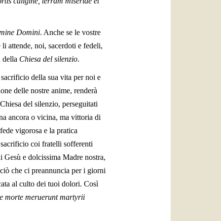
s caligine, terram miseriae et
nomine Domini
. Anche se le vostre
 attende, noi, sacerdoti e fedeli,
i della
Chiesa del silenzio
.
acrificio della sua vita per noi e
zione delle nostre anime, renderà
 Chiesa del silenzio, perseguitati
ana ancora o vicina, ma vittoria di
 fede vigorosa e la pratica
crificio coi fratelli sofferenti
di Gesù e dolcissima Madre nostra,
ciò che ci preannuncia per i giorni
ata al culto dei tuoi dolori. Così
ne morte meruerunt martyrii