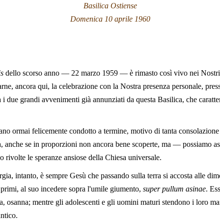
Basilica Ostiense
Domenica 10 aprile 1960
s
dello scorso anno — 22 marzo 1959 — è rimasto così vivo nei Nostri 
varne, ancora qui, la celebrazione con la Nostra presenza personale, pre
a i due grandi avvenimenti già annunziati da questa Basilica, che caratte
ano ormai felicemente condotto a termine, motivo di tanta consolazione 
trata, anche se in proporzioni non ancora bene scoperte, ma — possiamo a
 rivolte le speranze ansiose della Chiesa universale.
rgia, intanto, è sempre Gesù che passando sulla terra si accosta alle di
i primi, al suo incedere sopra l'umile giumento,
super pullum asinae
. Es
a, osanna; mentre gli adolescenti e gli uomini maturi stendono i loro man
ntico.