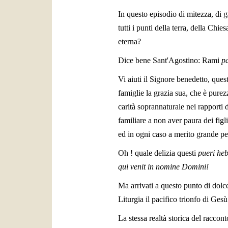
In questo episodio di mitezza, di 
tutti i punti della terra, della Chi
eterna?
Dice bene Sant'Agostino: Rami
p
Vi aiuti il Signore benedetto, questo
famiglie la grazia sua, che è purezz
carità soprannaturale nei rapporti do
familiare a non aver paura dei figl
ed in ogni caso a merito grande per 
Oh ! quale delizia questi
pueri he
qui venit in nomine Domini!
Ma arrivati a questo punto di dolce 
Liturgia il pacifico trionfo di Ges
La stessa realtà storica del raccon