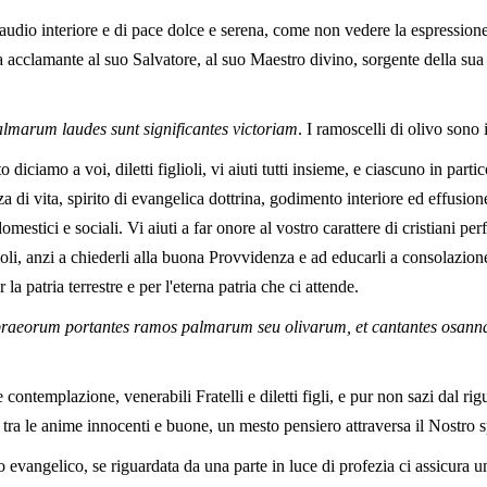
gaudio interiore e di pace dolce e serena, come non vedere la espression
esa acclamante al suo Salvatore, al suo Maestro divino, sorgente della sua 
almarum laudes sunt significantes victoriam
. I ramoscelli di olivo sono i
 diciamo a voi, diletti figlioli, vi aiuti tutti insieme, e ciascuno in parti
a di vita, spirito di evangelica dottrina, godimento interiore ed effusion
mestici e sociali. Vi aiuti a far onore al vostro carattere di cristiani perf
ioli, anzi a chiederli alla buona Provvidenza e ad educarli a consolazione
la patria terrestre e per l'eterna patria che ci attende.
braeorum portantes ramos palmarum seu olivarum, et cantantes osanna 
contemplazione, venerabili Fratelli e diletti figli, e pur non sazi dal rig
ù tra le anime innocenti e buone, un mesto pensiero attraversa il Nostro 
to evangelico, se riguardata da una parte in luce di profezia ci assicura u