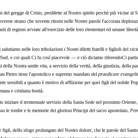
i del gregge di Cristo, predilette al Nostro spirito perchè più vicine al S
overete strano che sovente ritorni nelle Nostre parole l'accorata deplora
anti di regioni avviate all'esercizio delle loro elementari ed umane libertà
alutiamo nelle loro tribolazioni i Nostri diletti fratelli e figlioli del vic
Sud, e coi quali Ci fu così piacevole — e ciò diciamo riferendoCi part
i della Nostra umile vita, a servizio della verità, della giustizia, della pa
 San Pietro tiene l'apostolico e supremo mandato del
praedicare evangeli
te sensibili a quanto è motivo di afflizione per quei figli del nobile 
umana e cristiana bontà.
to iniziare il trentennale servizio della Santa Sede nel prossimo Oriente,
sso le tombe e le memorie dei gloriosi Principi del sacro apostolato,
Petr
i e figli, dello sfogo prolungato del Nostro dolore, che le parole del San