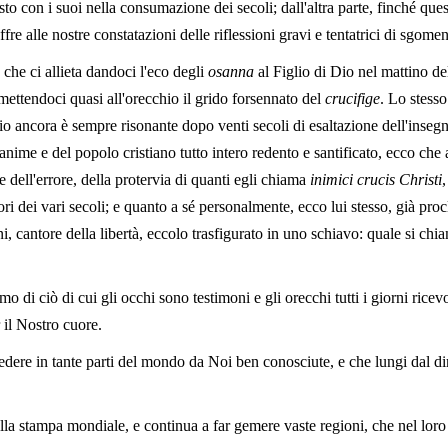
o con i suoi nella consumazione dei secoli; dall'altra parte, finché ques
ffre alle nostre constatazioni delle riflessioni gravi e tentatrici di sgom
che ci allieta dandoci l'eco degli
osanna
al Figlio di Dio nel mattino d
ettendoci quasi all'orecchio il grido forsennato del
crucifige
. Lo stess
ario ancora è sempre risonante dopo venti secoli di esaltazione dell'inse
 anime e del popolo cristiano tutto intero redento e santificato, ecco che
 dell'errore, della protervia di quanti egli chiama
inimici crucis Christi
,
ori dei vari secoli; e quanto a sé personalmente, ecco lui stesso, già pro
i, cantore della libertà, eccolo trasfigurato in uno schiavo: quale si chi
hiamo di ciò di cui gli occhi sono testimoni e gli orecchi tutti i giorni r
r il Nostro cuore.
dere in tante parti del mondo da Noi ben conosciute, e che lungi dal d
alla stampa mondiale, e continua a far gemere vaste regioni, che nel lo