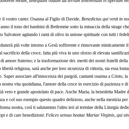
olorem meum, antequani vadam ad terram tenebrosain et opertam morti
te il vostro canto: Osanna al Figlio di Davide.
Benedictus qui venit in 
nno il tono dei bambini di Betlemme sotto la minaccia della strage che li
o Salvatore agitando i rami di olivo in unione spirituale con tutti i fedel
adunerà più volte intorno a Gesù sofferente e rinnovante misticamente il s
l sacrificio della croce, fatta più viva in uno sforzo di elevata santifica
i amore fraterno; e la trasformazione dei. meriti dei nostri fratelli della
o libertà religiosa, sarà anche per loro sicurezza di vittoria, sia essa lont
e. Saper associare all'innocenza dei pargoli, cantanti osanna a Cristo, la
ostra vita quotidiana, l'amore della croce in esercizio di pazienza e di sa
 già vero e grande apostolato di pace. Anche Maria, la benedetta Madre 
nza e col suo esempio questo quadro delizioso, anche nella mestizia per 
nna nostra, così ti salutammo l'altro ieri al termine della Liturgia dedic
mpi e di care benedizioni:
Felices sensus beatae Mariae Virginis, qui si