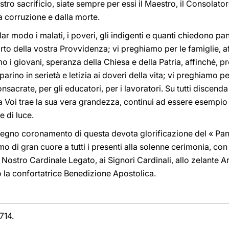
ro sacrificio, siate sempre per essi il Maestro, il Consolatore
a corruzione e dalla morte.
 modo i malati, i poveri, gli indigenti e quanti chiedono pane
to della vostra Provvidenza; vi preghiamo per le famiglie, af
mo i giovani, speranza della Chiesa e della Patria, affinché, pr
arino in serietà e letizia ai doveri della vita; vi preghiamo per
nsacrate, per gli educatori, per i lavoratori. Su tutti discen
 da Voi trae la sua vera grandezza, continui ad essere esempio 
 e di luce.
 degno coronamento di questa devota glorificazione del « Pane
amo di gran cuore a tutti i presenti alla solenne cerimonia, con
Nostro Cardinale Legato, ai Signori Cardinali, allo zelante A
to la confortatrice Benedizione Apostolica.
-714.