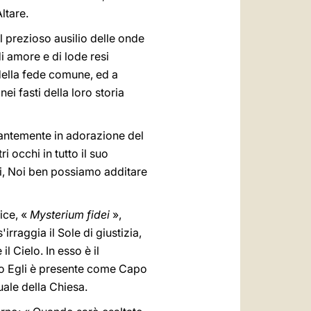
ltare.
l prezioso ausilio delle onde
i amore e di lode resi
della fede comune, ed a
ei fasti della loro storia
cessantemente in adorazione del
 occhi in tutto il suo
ni, Noi ben possiamo additare
lice, «
Mysterium fidei
»,
irraggia il Sole di giustizia,
l Cielo. In esso è il
sso Egli è presente come Capo
uale della Chiesa.