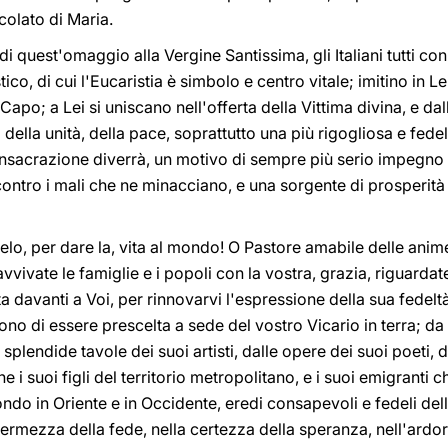
olato di Maria.
di quest'omaggio alla Vergine Santissima, gli Italiani tutti co
co, di cui l'Eucaristia è simbolo e centro vitale; imitino in Le
Capo; a Lei si uniscano nell'offerta della Vittima divina, e da
 della unità, della pace, soprattutto una più rigogliosa e fedel
onsacrazione diverrà, un motivo di sempre più serio impegno n
 contro i mali che ne minacciano, e una sorgente di prosperi
elo, per dare la, vita al mondo! O Pastore amabile delle anime
vvivate le famiglie e i popoli con la vostra, grazia, riguardate
ita davanti a Voi, per rinnovarvi l'espressione della sua fedel
ono di essere prescelta a sede del vostro Vicario in terra; da
le splendide tavole dei suoi artisti, dalle opere dei suoi poeti,
che i suoi figli del territorio metropolitano, e i suoi emigranti
do in Oriente e in Occidente, eredi consapevoli e fedeli del
fermezza della fede, nella certezza della speranza, nell'ardore