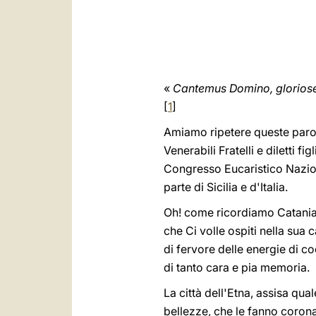
«
Cantemus Domino, gloriose
[
1
]
Amiamo ripetere queste parol
Venerabili Fratelli e diletti f
Congresso Eucaristico Naziona
parte di Sicilia e d'Italia.
Oh! come ricordiamo Catania,
che Ci volle ospiti nella sua 
di fervore delle energie di c
di tanto cara e pia memoria.
La città dell'Etna, assisa qua
bellezze, che le fanno corona