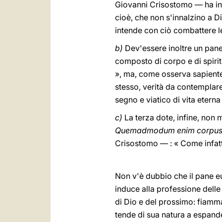
Giovanni Crisostomo — ha inse
cioè, che non s'innalzino a D
intende con ciò combattere le
b)
Dev'essere inoltre un pane
composto di corpo e di spiri
», ma, come osserva sapientem
stesso, verità da contemplare
segno e viatico di vita eterna
c)
La terza dote, infine, non 
Quemadmodum enim corpus ill
Crisostomo — : « Come infatti
Non v'è dubbio che il pane euc
induce alla professione dell
di Dio e del prossimo: fiamm
tende di sua natura a espande