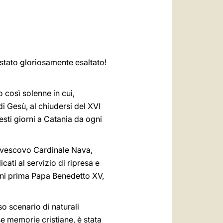
العربيّة
中文
LATINE
 stato gloriosamente esaltato!
 così solenne in cui,
 di Gesù, al chiudersi del XVI
sti giorni a Catania da ogni
civescovo Cardinale Nava,
cati al servizio di ripresa e
anni prima Papa Benedetto XV,
so scenario di naturali
e memorie cristiane, è stata