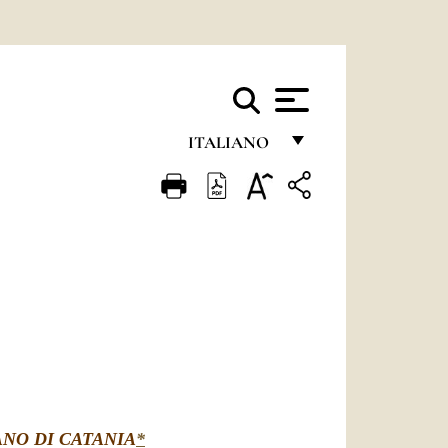
ITALIANO
FRANÇAIS
ENGLISH
ITALIANO
PORTUGUÊS
ESPAÑOL
DEUTSCH
POLSKI
ANO DI CATANIA
*