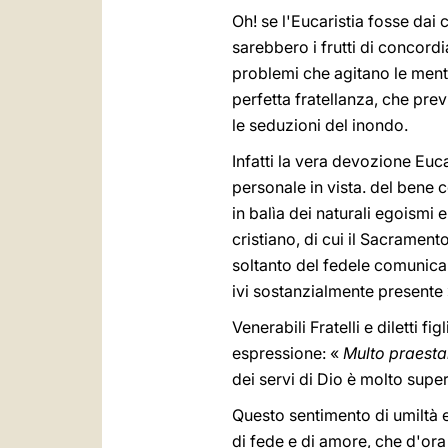
Oh! se l'Eucaristia fosse da
sarebbero i frutti di concord
problemi che agitano le menti
perfetta fratellanza, che pre
le seduzioni del inondo.
Infatti la vera devozione Eucar
personale in vista. del bene 
in balìa dei naturali egoismi 
cristiano, di cui il Sacrament
soltanto del fedele comunicant
ivi sostanzialmente presente 
Venerabili Fratelli e diletti f
espressione: «
Multo praestan
dei servi di Dio è molto super
Questo sentimento di umiltà e
di fede e di amore, che d'ora 