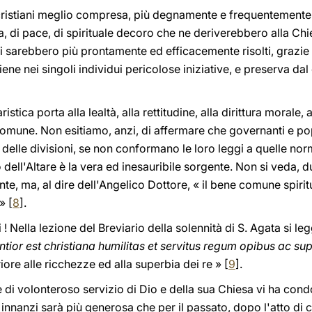
i cristiani meglio compresa, più degnamente e frequentemente
ia, di pace, di spirituale decoro che ne deriverebbero alla Ch
 sarebbero più prontamente ed efficacemente risolti, grazie al
viene nei singoli individui pericolose iniziative, e preserva 
istica porta alla lealtà, alla rettitudine, alla dirittura morale,
comune. Non esitiamo, anzi, di affermare che governanti e pop
e delle divisioni, se non conformano le loro leggi a quelle nor
o dell'Altare è la vera ed inesauribile sorgente. Non si veda, d
e, ma, al dire dell'Angelico Dottore, « il bene comune spiritu
» [
8
].
igli ! Nella lezione del Breviario della solennità di S. Agata si l
tior est christiana humilitas et servitus regum opibus ac su
iore alle ricchezze ed alla superbia dei re » [
9
].
 di volonteroso servizio di Dio e della sua Chiesa vi ha cond
innanzi sarà più generosa che per il passato, dopo l'atto di c