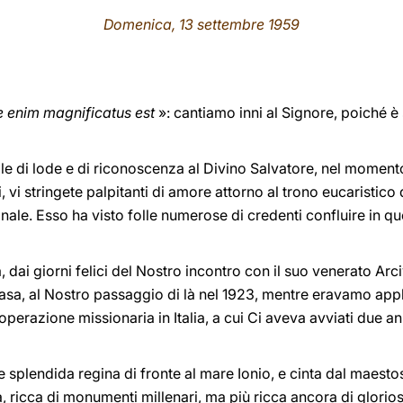
Domenica, 13 settembre 1959
 enim magnificatus est
»: cantiamo inni al Signore, poiché è
e di lode e di riconoscenza al Divino Salvatore, nel momento
igli, vi stringete palpitanti di amore attorno al trono eucaristico
le. Esso ha visto folle numerose di credenti confluire in que
 dai giorni felici del Nostro incontro con il suo venerato Ar
casa, al Nostro passaggio di là nel 1923, mentre eravamo appli
ooperazione missionaria in Italia, a cui Ci aveva avviati due 
le splendida regina di fronte al mare Ionio, e cinta dal maesto
, ricca di monumenti millenari, ma più ricca ancora di glorios