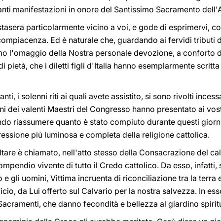
nti manifestazioni in onore del Santissimo Sacramento dell'A
stasera particolarmente vicino a voi, e gode di esprimervi, co
compiacenza. Ed è naturale che, guardando ai fervidi tributi d
amo l'omaggio della Nostra personale devozione, a conforto 
pietà, che i diletti figli d'Italia hanno esemplarmente scritta n
anti, i solenni riti ai quali avete assistito, si sono rivolti in
ni dei valenti Maestri del Congresso hanno presentato ai vostri
endo riassumere quanto è stato compiuto durante questi gior
pressione più luminosa e completa della religione cattolica.
Altare è chiamato, nell'atto stesso della Consacrazione del ca
ompendio vivente di tutto il Credo cattolico. Da esso, infatti, s'
 gli uomini, Vittima incruenta di riconciliazione tra la terra e i
cio, da Lui offerto sul Calvario per la nostra salvezza. In e
Sacramenti, che danno fecondità e bellezza al giardino spirit