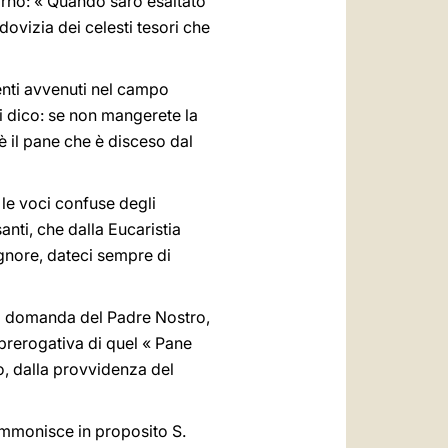
orno: « Quando sarò esaltato
dovizia dei celesti tesori che
menti avvenuti nel campo
 vi dico: se non mangerete la
 è il pane che è disceso dal
 le voci confuse degli
nti, che dalla Eucaristia
ignore, dateci sempre di
uarta domanda del Padre Nostro,
 prerogativa di quel « Pane
o, dalla provvidenza del
 ammonisce in proposito S.