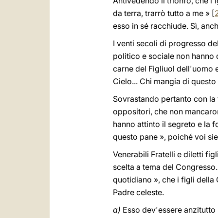
Antivedendo il trionfo, che l
da terra, trarrò tutto a me » [
esso in sé racchiude. Sì, anch
I venti secoli di progresso de
politico e sociale non hanno di
carne del Figliuol dell'uomo e
Cielo... Chi mangia di questo 
Sovrastando pertanto con la f
oppositori, che non mancarono
hanno attinto il segreto e la
questo pane », poiché voi siete
Venerabili Fratelli e diletti f
scelta a tema del Congresso. 
quotidiano », che i figli del
Padre celeste.
a)
Esso dev'essere anzitutto u