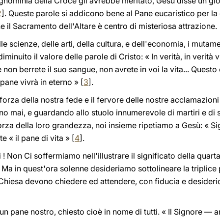
'ignominia della Croce gli avrebbe meritato, Gesù disse un gi
2
]. Queste parole si addicono bene al Pane eucaristico per la 
e il Sacramento dell'Altare è centro di misteriosa attrazione.
lle scienze, delle arti, della cultura, e dell'economia, i muta
minuito il valore delle parole di Cristo: « In verità, in verità
 non berrete il suo sangue, non avrete in voi la vita... Questo
pane vivrà in eterno » [
3
].
orza della nostra fede e il fervore delle nostre acclamazioni
 mai, e guardando allo stuolo innumerevole di martiri e di sa
 forza della loro grandezza, noi insieme ripetiamo a Gesù: « S
 « il pane di vita » [
4
].
igli ! Non Ci soffermiamo nell'illustrare il significato della q
Ma in quest'ora solenne desideriamo sottolineare la triplice
la Chiesa devono chiedere ed attendere, con fiducia e desideri
n pane nostro, chiesto cioè in nome di tutti. « Il Signore —