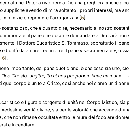
gnato nel Pater a rivolgere a Dio una preghiera anche a nome
io suppliche avendo di mira soltanto i propri interessi, ma anc
 inimicizie e reprimere l'arroganza » [
5
].
 sostanzioso, che è quanto dire, necessario al nostro soste
to immortale, il pane che occorre domandare a Dio sarà non s
ente il Dottore Eucaristico S. Tommaso, soprattutto il pane «
 e bontà da amare ; ed inoltre il pane « sacramentale », ossia
 [
6
].
meno importante, del pane quotidiano, è che esso sia uno, cio
ud Christo iungitur, ita et nos per panem hunc unimur
» — 
 quel corpo è unito a Cristo, così anche noi siamo uniti per
aristico è figura e sorgente di unità nel Corpo Mistico, sia p
e medesime verità divine, sia per le volontà che accende d
a, che non rimane occultata entro le mura del focolare domes
rsi e incendiare.