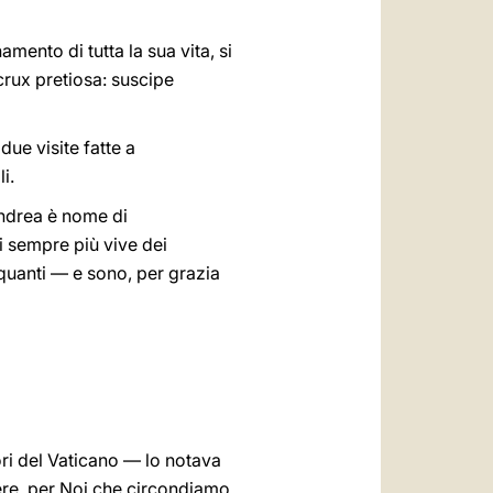
mento di tutta la sua vita, si
crux pretiosa: suscipe
due visite fatte a
i.
Andrea è nome di
i sempre più vive dei
a quanti — e sono, per grazia
ri del Vaticano — lo notava
ere, per Noi che circondiamo