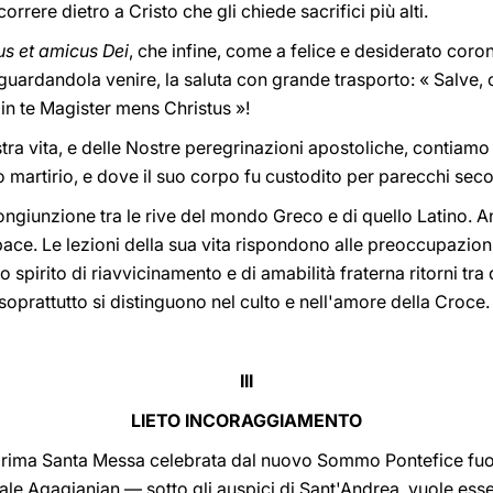
rrere dietro a Cristo che gli chiede sacrifici più alti.
s et amicus Dei
, che infine, come a felice e desiderato corona
 guardandola venire, la saluta con grande trasporto: « Salve, 
in te Magister mens Christus »!
ostra vita, e delle Nostre peregrinazioni apostoliche, contiamo 
 martirio, e dove il suo corpo fu custodito per parecchi secol
congiunzione tra le rive del mondo Greco e di quello Latino. 
 pace. Le lezioni della sua vita rispondono alle preoccupazion
o spirito di riavvicinamento e di amabilità fraterna ritorni tr
 soprattutto si distinguono nel culto e nell'amore della Croce.
III
LIETO INCORAGGIAMENTO
 prima Santa Messa celebrata dal nuovo Sommo Pontefice fuo
ale Agagianian — sotto gli auspici di Sant'Andrea, vuole ess