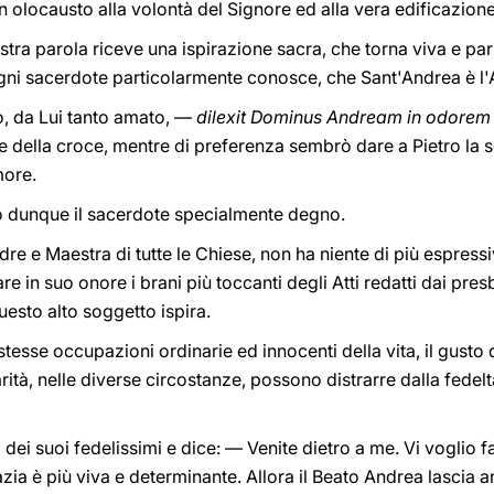
in olocausto alla volontà del Signore ed alla vera edificazion
ostra parola riceve una ispirazione sacra, che torna viva e pa
ni sacerdote particolarmente conosce, che Sant'Andrea è l'
o, da Lui tanto amato, —
dilexit Dominus Andream in odorem 
 della croce, mentre di preferenza sembrò dare a Pietro la sol
more.
 dunque il sacerdote specialmente degno.
 e Maestra di tutte le Chiese, non ha niente di più espressi
re in suo onore i brani più toccanti degli Atti redatti dai pres
questo alto soggetto ispira.
tesse occupazioni ordinarie ed innocenti della vita, il gusto 
arità, nelle diverse circostanze, possono distrarre dalla fedelt
dei suoi fedelissimi e dice: — Venite dietro a me. Vi voglio 
azia è più viva e determinante. Allora il Beato Andrea lascia an