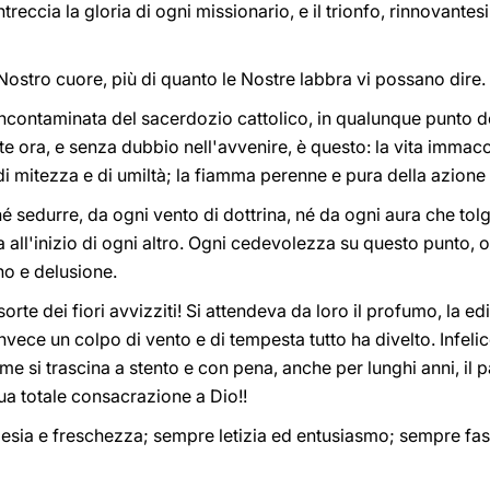
treccia la gloria di ogni missionario, e il trionfo, rinnovantesi 
 Nostro cuore, più di quanto le Nostre labbra vi possano dire.
incontaminata del sacerdozio cattolico, in qualunque punto della 
 ora, e senza dubbio nell'avvenire, è questo: la vita immacol
di mitezza e di umiltà; la fiamma perenne e pura della azione e
é sedurre, da ogni vento di dottrina, né da ogni aura che tolg
 all'inizio di ogni altro. Ogni cedevolezza su questo punto
no e delusione.
a sorte dei fiori avvizziti! Si attendeva da loro il profumo, la e
vece un colpo di vento e di tempesta tutto ha divelto. Infel
ome si trascina a stento e con pena, anche per lunghi anni, il 
ua totale consacrazione a Dio!!
sia e freschezza; sempre letizia ed entusiasmo; sempre fas