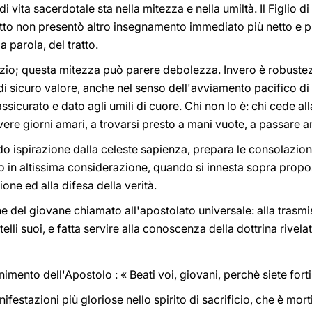
 vita sacerdotale sta nella mitezza e nella umiltà. Il Figlio di
tto non presentò altro insegnamento immediato più netto e pr
a parola, del tratto.
nzio; questa mitezza può parere debolezza. Invero è robustez
 di sicuro valore, anche nel senso dell'avviamento pacifico di 
sicurato e dato agli umili di cuore. Chi non lo è: chi cede all
vere giorni amari, a trovarsi presto a mani vuote, a passare a
do ispirazione dalla celeste sapienza, prepara le consolazion
 in altissima considerazione, quando si innesta sopra proposi
ione ed alla difesa della verità.
e del giovane chiamato all'apostolato universale: alla trasmi
elli suoi, e fatta servire alla conoscenza della dottrina rivelat
imento dell'Apostolo : « Beati voi, giovani, perchè siete forti
nifestazioni più gloriose nello spirito di sacrificio, che è mo