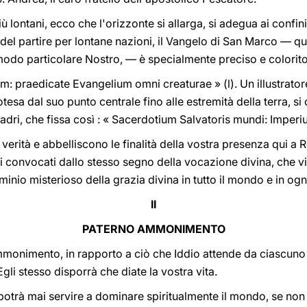
ù lontani, ecco che l'orizzonte si allarga, si adegua ai confi
o del partire per lontane nazioni, il Vangelo di San Marco — que
do particolare Nostro, — è specialmente preciso e colorito
 praedicate Evangelium omni creaturae » (l). Un illustratore 
protesa dal suo punto centrale fino alle estremità della terra, 
dri, che fissa così : « Sacerdotium Salvatoris mundi: Imperi
rità e abbelliscono le finalità della vostra presenza qui a Rom
utti convocati dallo stesso segno della vocazione divina, che 
dominio misterioso della grazia divina in tutto il mondo e in og
II
PATERNO AMMONIMENTO
onimento, in rapporto a ciò che Iddio attende da ciascuno di
Egli stesso disporrà che diate la vostra vita.
otrà mai servire a dominare spiritualmente il mondo, se non 