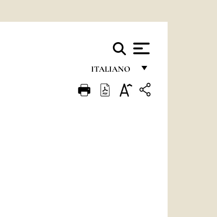
ITALIANO
FRANÇAIS
ENGLISH
ITALIANO
PORTUGUÊS
ESPAÑOL
DEUTSCH
POLSKI