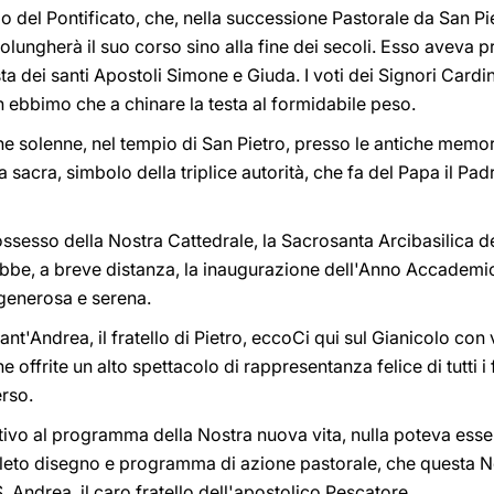
io del Pontificato, che, nella successione Pastorale da San P
lungherà il suo corso sino alla fine dei secoli. Esso aveva 
ta dei santi Apostoli Simone e Giuda. I voti dei Signori Cardina
 ebbimo che a chinare la testa al formidabile peso.
e solenne, nel tempio di San Pietro, presso le antiche memori
a sacra, simbolo della triplice autorità, che fa del Papa il Padre
possesso della Nostra Cattedrale, la Sacrosanta Arcibasilica d
e ebbe, a breve distanza, la inaugurazione dell'Anno Accademi
 generosa e serena.
ant'Andrea, il fratello di Pietro, eccoCi qui sul Gianicolo con 
 offrite un alto spettacolo di rappresentanza felice di tutti i 
erso.
initivo al programma della Nostra nuova vita, nulla poteva ess
ompleto disegno e programma di azione pastorale, che questa 
. Andrea, il caro fratello dell'apostolico Pescatore.