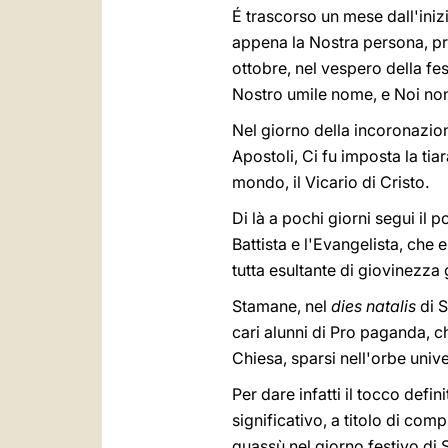
É trascorso un mese dall'iniz
appena la Nostra persona, pro
ottobre, nel vespero della fes
Nostro umile nome, e Noi non
Nel giorno della incoronazion
Apostoli, Ci fu imposta la tiar
mondo, il Vicario di Cristo.
Di là a pochi giorni segui il 
Battista e l'Evangelista, ch
tutta esultante di giovinezza
Stamane, nel
dies natalis
di S
cari alunni di Pro paganda, che
Chiesa, sparsi nell'orbe univ
Per dare infatti il tocco def
significativo, a titolo di c
quassù nel giorno festivo di S