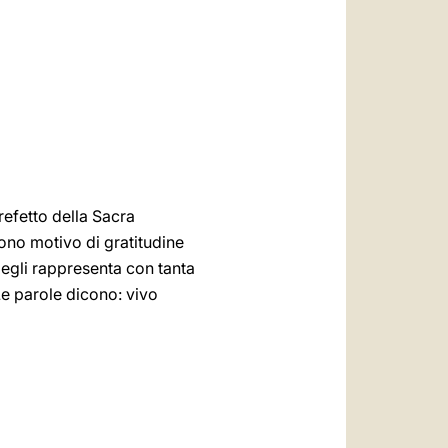
العربيّة
中文
LATINE
refetto della Sacra
o motivo di gratitudine
 egli rappresenta con tanta
 Le parole dicono: vivo