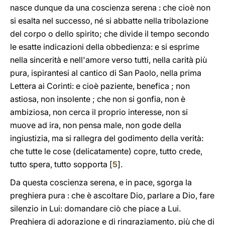
nasce dunque da una coscienza serena : che cioè non
si esalta nel successo, né si abbatte nella tribolazione
del corpo o dello spirito; che divide il tempo secondo
le esatte indicazioni della obbedienza: e si esprime
nella sincerità e nell'amore verso tutti, nella carità più
pura, ispirantesi al cantico di San Paolo, nella prima
Lettera ai Corinti: e cioè paziente, benefica ; non
astiosa, non insolente ; che non si gonfia, non è
ambiziosa, non cerca il proprio interesse, non si
muove ad ira, non pensa male, non gode della
ingiustizia, ma si rallegra del godimento della verità:
che tutte le cose (delicatamente) copre, tutto crede,
tutto spera, tutto sopporta [
5
].
Da questa coscienza serena, e in pace, sgorga la
preghiera pura : che è ascoltare Dio, parlare a Dio, fare
silenzio in Lui: domandare ciò che piace a Lui.
Preghiera di adorazione e di ringraziamento, più che di