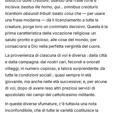
distacco dalle creature
, usando una frase forte e
incisiva:
beatus ille homo, qui... omnibus creaturis
licentiam abeundi tribuit
: beato colui che — per usare
una frase moderna — dà il licenziamento a tutte le
creature, porge loro un commiato decisivo. Questa è la
prima caratteristica della vocazione religiosa: un
saluto pronto e gioioso, alle cose del mondo, per
consacrarsi a Dio nella perfetta verginità del cuore.
La provenienza di ciascuna di voi è diversa : dalla città
e dalla campagna: dai nostri cari, fecondi e onorati
villaggi, in numero copioso, e talora sorprendente: da
tutte le condizioni sociali ; quasi sempre in età
giovanile, ma anche nelle età successive; e, per alcune
di voi, dopo di avere reso altri preziosi servizi di
apostolato nei campi del cattolicesimo militante.
In queste diverse sfumature, c'è tuttavia una nota
inconfondibile, che di tutte le varietà costituisce la