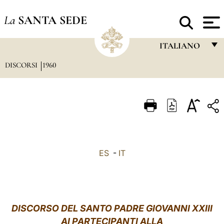
La
SANTA SEDE
ITALIANO
DISCORSI
1960
FRANÇAIS
ENGLISH
ITALIANO
PORTUGUÊS
ESPAÑOL
ES
-
IT
DEUTSCH
POLSKI
العربيّة
DISCORSO DEL SANTO PADRE GIOVANNI XXIII
AI PARTECIPANTI ALLA
中文