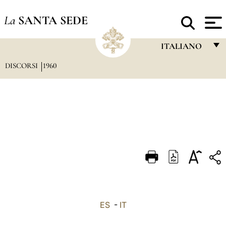
La
SANTA SEDE
ITALIANO
DISCORSI
1960
FRANÇAIS
ENGLISH
ITALIANO
PORTUGUÊS
ESPAÑOL
DEUTSCH
POLSKI
العربيّة
ES
-
IT
中文