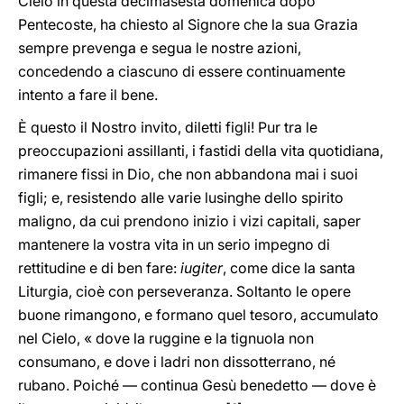
Cielo in questa decimasesta domenica dopo
Pentecoste, ha chiesto al Signore che la sua Grazia
sempre prevenga e segua le nostre azioni,
concedendo a ciascuno di essere continuamente
intento a fare il bene.
È questo il Nostro invito, diletti figli! Pur tra le
preoccupazioni assillanti, i fastidi della vita quotidiana,
rimanere fissi in Dio, che non abbandona mai i suoi
figli; e, resistendo alle varie lusinghe dello spirito
maligno, da cui prendono inizio i vizi capitali, saper
mantenere la vostra vita in un serio impegno di
rettitudine e di ben fare:
iugiter
, come dice la santa
Liturgia, cioè con perseveranza. Soltanto le opere
buone rimangono, e formano quel tesoro, accumulato
nel Cielo, « dove la ruggine e la tignuola non
consumano, e dove i ladri non dissotterrano, né
rubano. Poiché — continua Gesù benedetto — dove è