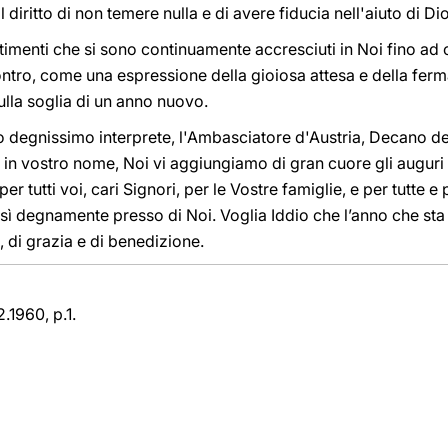
il diritto di non temere nulla e di avere fiducia nell'aiuto di Di
imenti che si sono continuamente accresciuti in Noi fino ad o
ontro, come una espressione della gioiosa attesa e della fer
ulla soglia di un anno nuovo.
stro degnissimo interprete, l'Ambasciatore d'Austria, Decano 
in vostro nome, Noi vi aggiungiamo di gran cuore gli auguri c
r tutti voi, cari Signori, per le Vostre famiglie, e per tutte e
ì degnamente presso di Noi. Voglia Iddio che l’anno che sta pe
, di grazia e di benedizione.
.1960, p.1.