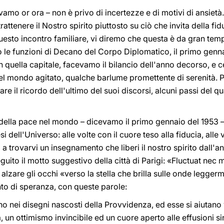
amo or ora – non è privo di incertezze e di motivi di ansietà.
tenere il Nostro spirito piuttosto su ciò che invita della fid
uesto incontro familiare, vi diremo che questa è da gran tem
le funzioni di Decano del Corpo Diplomatico, il primo genna
in quella capitale, facevamo il bilancio dell'anno decorso, 
del mondo agitato, qualche barlume promettente di serenità. P
are il ricordo dell'ultimo del suoi discorsi, alcuni passi del
ti della pace nel mondo – dicevamo il primo gennaio del 1953
aesi dell'Universo: alle volte con il cuore teso alla fiducia, all
ed a trovarvi un insegnamento che liberi il nostro spirito dall'a
eguito il motto suggestivo della città di Parigi: «Fluctuat nec
alzare gli occhi «verso la stella che brilla sulle onde legge
o di speranza, con queste parole:
no nei disegni nascosti della Provvidenza, ed esse si aiutan
n ottimismo invincibile ed un cuore aperto alle effusioni si