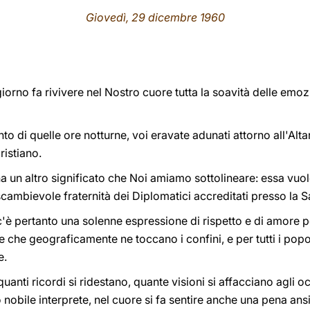
Giovedì, 29 dicembre 1960
 giorno fa rivivere nel Nostro cuore tutta la soavità delle e
nto di quelle ore notturne, voi eravate adunati attorno all'A
ristiano.
a un altro significato che Noi amiamo sottolineare: essa vuol
scambievole fraternità dei Diplomatici accreditati presso la 
c'è pertanto una solenne espressione di rispetto e di amore p
e che geograficamente ne toccano i confini, e per tutti i popo
e.
 quanti ricordi si ridestano, quante visioni si affacciano agli 
o nobile interprete, nel cuore si fa sentire anche una pena ans