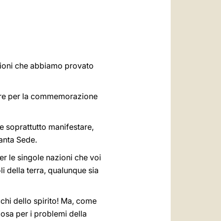
العربيّة
中文
LATINE
mozioni che abbiamo provato
ltare per la commemorazione
e soprattutto manifestare,
Santa Sede.
er le singole nazioni che voi
li della terra, qualunque sia
occhi dello spirito! Ma, come
iosa per i problemi della