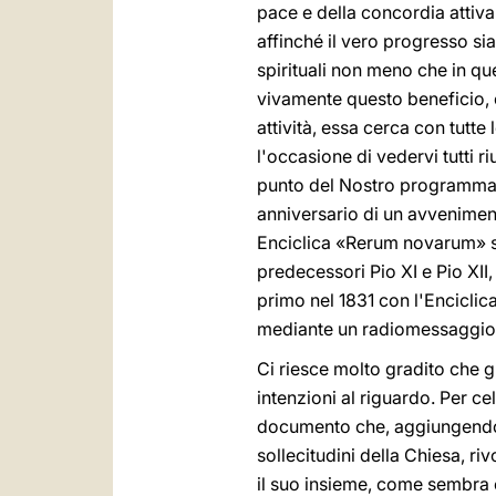
pace e della concordia attiva
affinché il vero progresso si
spirituali non meno che in qu
vivamente questo beneficio, c
attività, essa cerca con tutte 
l'occasione di vedervi tutti r
punto del Nostro programma p
anniversario di un avveniment
Enciclica «Rerum novarum» su
predecessori Pio XI e Pio XII,
primo nel 1831 con l'Encicli
mediante un radiomessaggio, i
Ci riesce molto gradito che gl
intenzioni al riguardo. Per 
documento che, aggiungendo l
sollecitudini della Chiesa, ri
il suo insieme, come sembra e