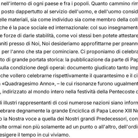
 nell'interno di ogni paese e fra i popoli. Quanto cammino r
a posto dappertutto al servizio dell'uomo, e dell'uomo consi
elle materiali, sia come individuo sia come membro della coll
he é la pace sociale ed internazionale: col suo insegnamento,
le forze di darle stabilità, come voi stessi ben potete attestar
iuniti presso di Noi, Noi desideriamo approfittarne per preann
er l'anno che sta per cominciare. Ci proponiamo di celebrar
o di grande portata storica: la pubblicazione da parte di Papa
lla condizione degli operai: documento giudicato tanto imp
 che vollero celebrarne rispettivamente il quarantesimo e il c
ca «Quadragesimo Anno», – le cui risonanze furono ugualment
ndirizzato al mondo intero nella festività della Pentecoste d
i illustri rappresentanti di così numerose nazioni siano infor
celebrare degnamente la grande Enciclica di Papa Leone XIII
a Nostra voce a quella dei Nostri grandi Predecessori, con
volte ormai non più solamente ad un punto o all'altro, dell'ord
sigere il tempo in cui viviamo.