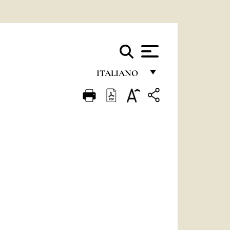
ITALIANO
FRANÇAIS
ENGLISH
ITALIANO
PORTUGUÊS
ESPAÑOL
DEUTSCH
POLSKI