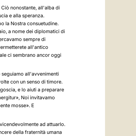
 Ciò nonostante, all'alba di
ucia e alla speranza.
po la Nostra consuetudine.
io, a nome dei diplomatici di
e cercavamo sempre di
ermetterete all'antico
 quale ci sembrano ancor oggi
 – seguiamo all'avvenimenti
e volte con un senso di timore.
ngoscia, e lo aiuti a preparare
 mergitur», Noi invitavamo
rmente mosse». E
o vicendevolmente ad attuarlo.
ncere della fraternità umana