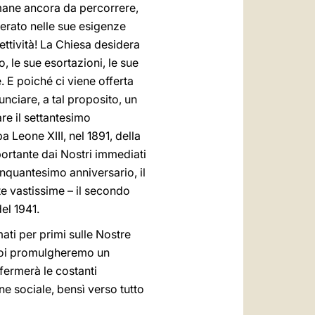
imane ancora da percorrere,
derato nelle sue esigenze
ettività! La Chiesa desidera
 le sue esortazioni, le sue
e. E poiché ci viene offerta
unciare, a tal proposito, un
e il settantesimo
 Leone XIII, nel 1891, della
ortante dai Nostri immediati
inquantesimo anniversario, il
e vastissime – il secondo
el 1941.
mati per primi sulle Nostre
 Noi promulgheremo un
fermerà le costanti
ine sociale, bensì verso tutto