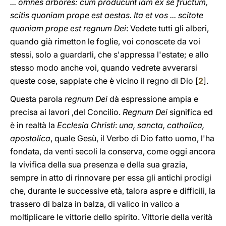
... omnes arbores: cum producunt iam ex se fructum,
scitis quoniam prope est aestas. Ita et vos ... scitote
quoniam prope est regnum Dei
: Vedete tutti gli alberi,
quando già rimetton le foglie, voi conoscete da voi
stessi, solo a guardarli, che s'appressa l'estate; e allo
stesso modo anche voi, quando vedrete avverarsi
queste cose, sappiate che è vicino il regno di Dio [
2
].
Questa parola
regnum Dei
dà espressione ampia e
precisa ai lavori ,del Concilio.
Regnum Dei
significa ed
è in realtà la
Ecclesia Christi
:
una, sancta, catholica,
apostolica
, quale Gesù, il Verbo di Dio fatto uomo, l'ha
fondata, da venti secoli la conserva, come oggi ancora
la vivifica della sua presenza e della sua grazia,
sempre in atto di rinnovare per essa gli antichi prodigi
che, durante le successive età, talora aspre e difficili, la
trassero di balza in balza, di valico in valico a
moltiplicare le vittorie dello spirito. Vittorie della verità