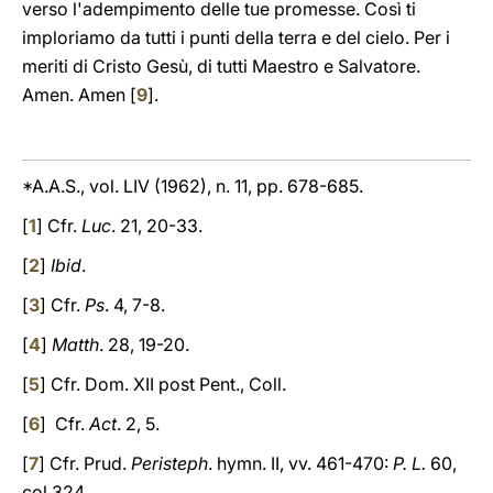
verso l'adempimento delle tue promesse. Così ti
imploriamo da tutti i punti della terra e del cielo. Per i
meriti di Cristo Gesù, di tutti Maestro e Salvatore.
Amen. Amen [
9
].
*A.A.S., vol. LIV (1962), n. 11, pp. 678-685.
[
1
] Cfr.
Luc
. 21, 20-33.
[
2
]
Ibid
.
[
3
] Cfr.
Ps
. 4, 7-8.
[
4
]
Matth
. 28, 19-20.
[
5
] Cfr. Dom. XII post Pent., Coll.
[
6
] Cfr.
Act
. 2, 5.
[
7
] Cfr. Prud.
Peristeph
. hymn. II, vv. 461-470:
P. L.
60,
col 324.