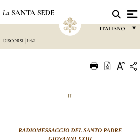
La
SANTA SEDE
ITALIANO
DISCORSI
1962
FRANÇAIS
ENGLISH
ITALIANO
PORTUGUÊS
ESPAÑOL
IT
DEUTSCH
POLSKI
العربيّة
RADIOMESSAGGIO DEL SANTO PADRE
中文
GIOVANNI XXIII