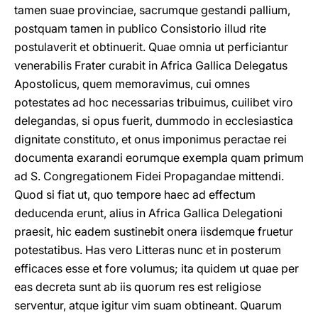
tamen suae provinciae, sacrumque gestandi pallium,
postquam tamen in publico Consistorio illud rite
postulaverit et obtinuerit. Quae omnia ut perficiantur
venerabilis Frater curabit in Africa Gallica Delegatus
Apostolicus, quem memoravimus, cui omnes
potestates ad hoc necessarias tribuimus, cuilibet viro
delegandas, si opus fuerit, dummodo in ecclesiastica
dignitate constituto, et onus imponimus peractae rei
documenta exarandi eorumque exempla quam primum
ad S. Congregationem Fidei Propagandae mittendi.
Quod si fiat ut, quo tempore haec ad effectum
deducenda erunt, alius in Africa Gallica Delegationi
praesit, hic eadem sustinebit onera iisdemque fruetur
potestatibus. Has vero Litteras nunc et in posterum
efficaces esse et fore volumus; ita quidem ut quae per
eas decreta sunt ab iis quorum res est religiose
serventur, atque igitur vim suam obtineant. Quarum