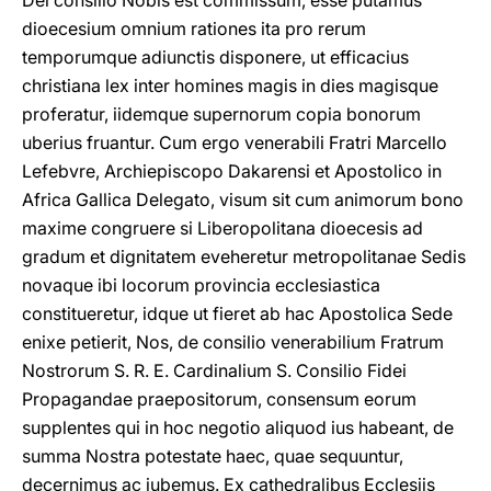
Dei consilio Nobis est commissum, esse putamus
dioecesium omnium rationes ita pro rerum
temporumque adiunctis disponere, ut efficacius
christiana lex inter homines magis in dies magisque
proferatur, iidemque supernorum copia bonorum
uberius fruantur. Cum ergo venerabili Fratri Marcello
Lefebvre, Archiepiscopo Dakarensi et Apostolico in
Africa Gallica Delegato, visum sit cum animorum bono
maxime congruere si Liberopolitana dioecesis ad
gradum et dignitatem eveheretur metropolitanae Sedis
novaque ibi locorum provincia ecclesiastica
constitueretur, idque ut fieret ab hac Apostolica Sede
enixe petierit, Nos, de consilio venerabilium Fratrum
Nostrorum S. R. E. Cardinalium S. Consilio Fidei
Propagandae praepositorum, consensum eorum
supplentes qui in hoc negotio aliquod ius habeant, de
summa Nostra potestate haec, quae sequuntur,
decernimus ac iubemus. Ex cathedralibus Ecclesiis