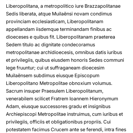
Liberopolitana, a metropolitico iure Brazzapolitanae
Sedis liberata, atque Muilaënsi novam condimus
provinciam ecclesiasticam, Liberopolitanam
appellandam iisdemque terminandam finibus ac
dioeceses e quibus fit. Liberopolitanam praeterea
Sedem titulo ac dignitate condecoramus
metropolitanae archidioecesis, omnibus datis iuribus
et privilegiis, quibus eiusdem honoris Sedes communi
lege fruuntur; cui ut suffraganeam dioecesim
Muilaënsem subdimus eiusque Episcopum
Liberopolitano Metropolìtae obnoxium volumus.
Sacrum insuper Praesulem Liberopolitanum,
venerabilem scilicet Fratrem Ioannem Hieronymum
Adam, eiusque successores gradu et insignibus
Archiepiscopi Metropolitae instruimus, cum iuribus et
privilegiis, officiis et obligationibus propriis. Cui
potestatem facimus Crucem ante se ferendi, intra fines