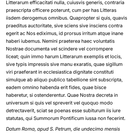
Litterarum efficacitati nulla, cuiusvis generis, contraria
praescripta officere poterunt, cum per has Litteras
iisdem derogemus omnibus. Quapropter si quis, quavis
praeditus auctoritate, sive sciens sive insciens contra
egerit ac Nos ediximus, id prorsus irritum atque inane
haberi iubemus. Nemini praeterea haec voluntatis
Nostrae documenta vel scindere vel corrompere
liceat; quin immo harum Litterarum exemplis et locis,
sive typis impressis sive manu exaratis, quae sigillum
viri praeferant in ecclesiastica dignitate constituti
simulque ab aliquo publico tabellione sint subscripta,
eadem omnino habenda erit fides, quae bisce
haberetur, si ostenderentur. Quae Nostra decreta in
universum si quis vel spreverit vel quoquo modo
detrectaverit, sciat se poenas esse subiturum iis iure
statutas, qui Summorum Pontificum iussa non fecerint.
Datum Roma, apud S. Petrum, die undecimo mensis