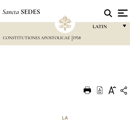
Sancta
SEDES
LATIN
CONSTITUTIONES APOSTOLICAE
1958
FRANÇAIS
ENGLISH
ITALIANO
PORTUGUÊS
ESPAÑOL
DEUTSCH
POLSKI
العربيّة
LA
中文