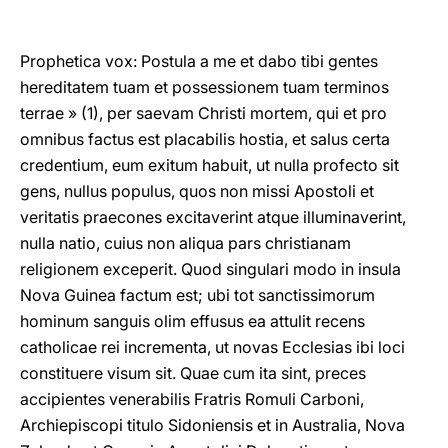
Prophetica vox: Postula a me et dabo tibi gentes
hereditatem tuam et possessionem tuam terminos
terrae » (1), per saevam Christi mortem, qui et pro
omnibus factus est placabilis hostia, et salus certa
credentium, eum exitum habuit, ut nulla profecto sit
gens, nullus populus, quos non missi Apostoli et
veritatis praecones excitaverint atque illuminaverint,
nulla natio, cuius non aliqua pars christianam
religionem exceperit. Quod singulari modo in insula
Nova Guinea factum est; ubi tot sanctissimorum
hominum sanguis olim effusus ea attulit recens
catholicae rei incrementa, ut novas Ecclesias ibi loci
constituere visum sit. Quae cum ita sint, preces
accipientes venerabilis Fratris Romuli Carboni,
Archiepiscopi titulo Sidoniensis et in Australia, Nova