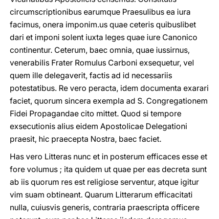
circumscriptionibus earumque Praesulibus ea iura
facimus, onera imponim.us quae ceteris quibuslibet
dari et imponi solent iuxta leges quae iure Canonico
continentur. Ceterum, baec omnia, quae iussirnus,
venerabilis Frater Romulus Carboni exsequetur, vel
quem ille delegaverit, factis ad id necessariis
potestatibus. Re vero peracta, idem documenta exarari
faciet, quorum sincera exempla ad S. Congregationem
Fidei Propagandae cito mittet. Quod si tempore
exsecutionis alius eidem Apostolicae Delegationi
praesit, hic praecepta Nostra, baec faciet.
Has vero Litteras nunc et in posterum efficaces esse et
fore volumus ; ita quidem ut quae per eas decreta sunt
ab iis quorum res est religiose serventur, atque igitur
vim suam obtineant. Quarum Litterarum efficacitati
nulla, cuiusvis generis, contraria praescripta officere