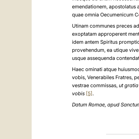
emendationem, apostolatus al
quae omnia Oecumenicum Conc
Utinam communes preces ad S
exoptatam approperent ment
idem antem Spiritus prompti
provehendum, ea utique vivendi
usque assequenda contendat il
Haec ominati atque huiusmod
vobis, Venerabiles Fratres, 
vestrae commissas,
ut grati
vobis
[5]
.
Datum Romae, apud Sanctum P