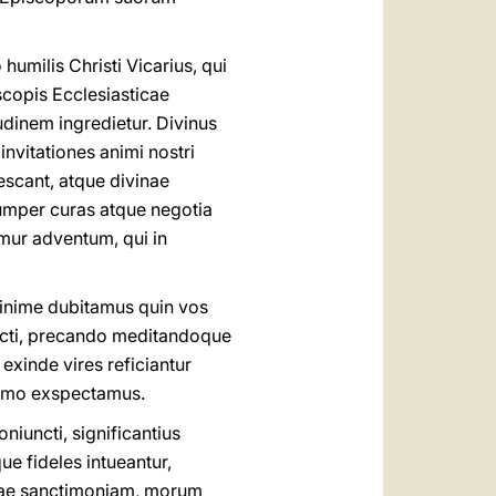
umilis Christi Vicarius, qui
scopis Ecclesiasticae
dinem ingredietur. Divinus
invitationes animi nostri
escant, atque divinae
rumper curas atque negotia
mur adventum, qui in
minime dubitamus quin vos
uncti, precando meditandoque
exinde vires reficiantur
nimo exspectamus.
niuncti, significantius
e fideles intueantur,
tae sanctimoniam, morum