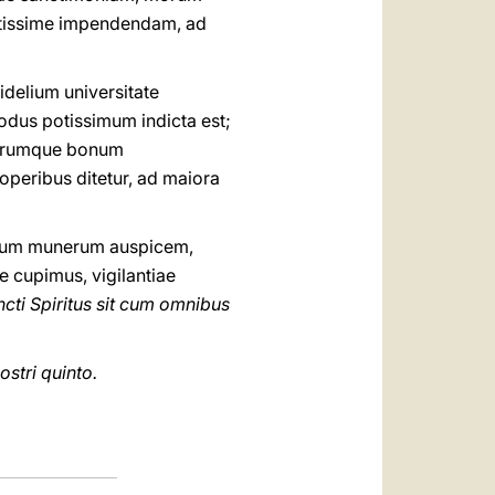
entissime impendendam, ad
delium universitate
us potissimum indicta est;
morumque bonum
 operibus ditetur, ad maiora
norum munerum auspicem,
e cupimus, vigilantiae
ncti Spiritus sit cum omnibus
stri quinto.