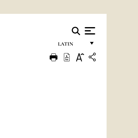
LATIN
FRANÇAIS
ENGLISH
ITALIANO
PORTUGUÊS
ESPAÑOL
DEUTSCH
POLSKI