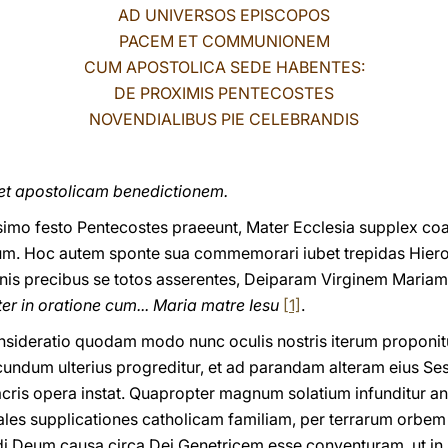
AD UNIVERSOS EPISCOPOS
PACEM ET COMMUNIONEM
CUM APOSTOLICA SEDE HABENTES:
DE PROXIMIS PENTECOSTES
NOVENDIALIBUS PIE CELEBRANDIS
 et apostolicam benedictionem.
imo festo Pentecostes praeeunt, Mater Ecclesia supplex coale
tum. Hoc autem sponte sua commemorari iubet trepidas Hieros
gnis precibus se totos asserentes, Deiparam Virginem Maria
er in oratione cum... Maria matre Iesu
[1]
.
onsideratio quodam modo nunc oculis nostris iterum proponi
dum ulterius progreditur, et ad parandam alteram eius Se
acris opera instat. Quapropter magnum solatium infunditur an
ales supplicationes catholicam familiam, per terrarum orbe
di Deum causa circa Dei Genetricem esse conventuram, ut 