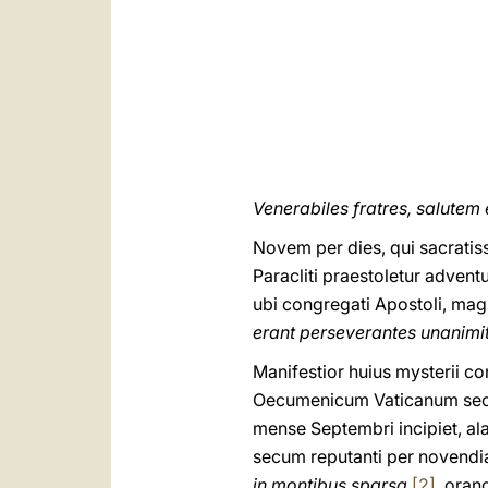
Venerabiles fratres, salutem
Novem per dies, qui sacratiss
Paracliti praestoletur adven
ubi congregati Apostoli, ma
erant perseverantes unanimit
Manifestior huius mysterii c
Oecumenicum Vaticanum secun
mense Septembri incipiet, al
secum reputanti per novendi
in montibus sparsa
[2]
, oran