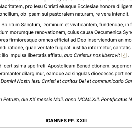
acritatem, pro Iesu Christi eiusque Ecclesiae honore dilig
ilium, ob ipsam sui pastoralem naturam, re vera intendit.
piritum Sanctum, Dominum et vivificantem, fundendae, in fi
ium morumque renovationem, cuius causa Oecumenica Synod
ores firmioresque omnes efficiat ad Deo inserviendum ani
 ratione, quae veritate fulgeat, iustitia informetur, caritatis
lo impulsa libertatis afflatu,
qua Christus nos liberavit
[4]
.
i certissima spe freti, Apostolicam Benedictionem, super
peramanter dilargimur, eamque ad singulas dioeceses pertiner
a Domini Nostri Iesu Christi et caritas Dei et communicatio Sa
etrum, die XX mensis Maii, anno MCMLXIII, Pontificatus No
IOANNES PP. XXIII