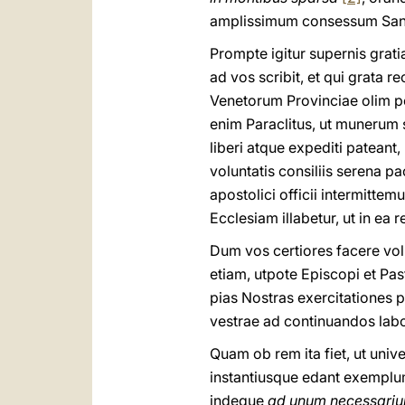
amplissimum consessum Sancti
Prompte igitur supernis grat
ad vos scribit, et qui grata 
Venetorum Provinciae olim pe
enim Paraclitus, ut munerum s
liberi atque expediti pateant
voluntatis consiliis serena 
apostolici officii intermittemu
Ecclesiam illabetur, ut in ea 
Dum vos certiores facere vol
etiam, utpote Episcopi et Pa
pias Nostras exercitationes p
vestrae ad continuandos lab
Quam ob rem ita fiet, ut unive
instantiusque edant exemplu
indeque
ad unum necessari