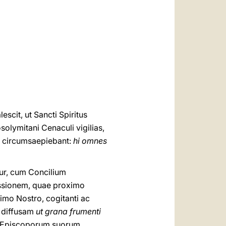
العربيّة
中文
LATINE
scit, ut Sancti Spiritus
olymitani Cenaculi vigilias,
m circumsaepiebant:
hi omnes
tur, cum Concilium
ssionem, quae proximo
imo Nostro, cogitanti ac
m diffusam
ut grana frumenti
in Episcoporum suorum