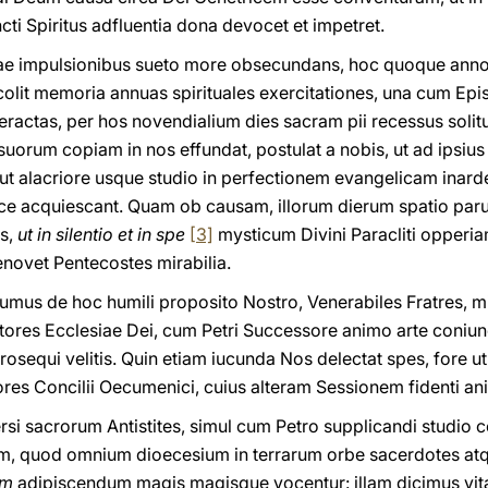
 Spiritus adfluentia dona devocet et impetret.
iae impulsionibus sueto more obsecundans, hoc quoque anno h
recolit memoria annuas spirituales exercitationes, una cum Epi
ractas, per hos novendialium dies sacram pii recessus solitu
uorum copiam in nos effundat, postulat a nobis, ut ad ipsius 
, ut alacriore usque studio in perfectionem evangelicam inard
pace acquiescant. Quam ob causam, illorum dierum spatio pa
s,
ut in silentio et in spe
[3]
mysticum Divini Paracliti opperia
renovet Pentecostes mirabilia.
umus de hoc humili proposito Nostro, Venerabiles Fratres, 
stores Ecclesiae Dei, cum Petri Successore animo arte coni
rosequi velitis. Quin etiam iucunda Nos delectat spes, fore ut 
ores Concilii Oecumenici, cuius alteram Sessionem fidenti a
rsi sacrorum Antistites, simul cum Petro supplicandi studio co
m, quod omnium dioecesium in terrarum orbe sacerdotes atqu
um
adipiscendum magis magisque vocentur: illam dicimus vi