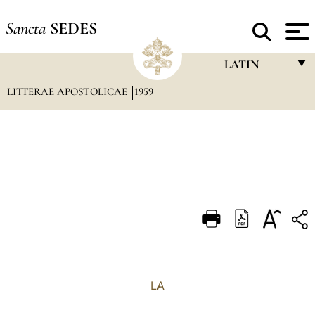
Sancta
SEDES
LATIN
LITTERAE APOSTOLICAE
1959
FRANÇAIS
ENGLISH
ITALIANO
PORTUGUÊS
ESPAÑOL
DEUTSCH
POLSKI
العربيّة
LA
中文