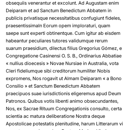
obsequiis venerantur et excolunt. Ad Augustam enim
Deiparam et ad Sanctum Benedictum Abbatem in
publicis privatisque necessitatibus confugiunt fideles,
praesentissimaln Eorum opem imploraturi, quam
saepe sunt experti obtinentque. Cum igitur ab eisdem
habeantur peculiares tutores validumque rerum
suarum praesidium, dilectus filius Gregorius Gómez, e
Congregatione Casinensi O. S. B., Ordinarius Abbatiae
« nullius dioecesis » Novae Nursiae in Australia, vota
Cleri fideliumque sibi creditorum humiliter Nobis
expromens, Nos rogavit ut Almam Deiparam « a Bono
Consilio » et Sanctum Benedictum Abbatem
praecipuos suae iurisdictionis eligeremus apud Deum
Patronos. Quibus votis libenti animo obsecundantes,
Nos, ex Sacrae Rituum Congregationis consulto, certa
scientia ac matura deliberatione Nostra deque
Apostolicae potestatis plenitudine, harum Litterarum vi