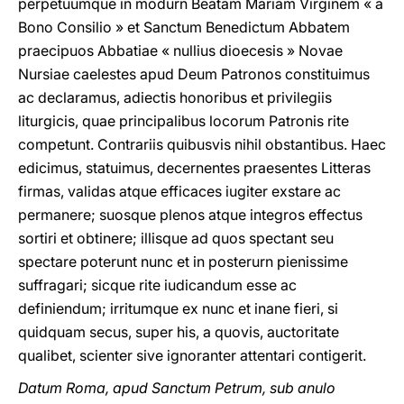
perpetuumque in modurn Beatam Mariam Virginem « a
Bono Consilio » et Sanctum Benedictum Abbatem
praecipuos Abbatiae « nullius dioecesis » Novae
Nursiae caelestes apud Deum Patronos constituimus
ac declaramus, adiectis honoribus et privilegiis
liturgicis, quae principalibus locorum Patronis rite
competunt. Contrariis quibusvis nihil obstantibus. Haec
edicimus, statuimus, decernentes praesentes Litteras
firmas, validas atque efficaces iugiter exstare ac
permanere; suosque plenos atque integros effectus
sortiri et obtinere; illisque ad quos spectant seu
spectare poterunt nunc et in posterurn pienissime
suffragari; sicque rite iudicandum esse ac
definiendum; irritumque ex nunc et inane fieri, si
quidquam secus, super his, a quovis, auctoritate
qualibet, scienter sive ignoranter attentari contigerit.
Datum Roma, apud Sanctum Petrum, sub anulo