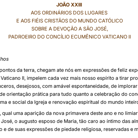
JOÃO XXIII
AOS ORDINÁRIOS DOS LUGARES
E AOS FIÉIS CRISTÃOS DO MUNDO CATÓLICO
SOBRE A DEVOÇÃO A SÃO JOSÉ,
PADROEIRO DO CONCÍLIO ECUMÊNICO VATICANO II
lhos
 pontos da terra, chegam ate nós em expressões de feliz expe
Vaticano II, impelem cada vez mais nosso espírito a tirar pr
nceros, desejosos, com amável espontaneidade, de implorar 
a de orientação prática para tudo quanto a celebração do co
ma e social da Igreja e renovação espiritual do mundo inteir
a, qual uma aparição da nova primavera deste ano e no limiar
. José, o augusto esposo de Maria, tão caro ao íntimo das al
ão e de suas expressões de piedade religiosa, reservadas e 