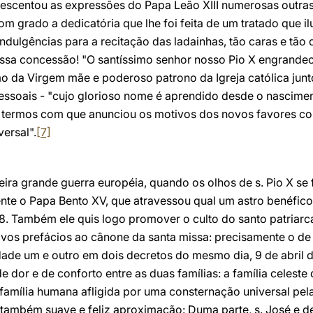
acrescentou as expressões do Papa Leão XIII numerosas outr
 grado a dedicatória que lhe foi feita de um tratado que ilu
indulgências para a recitação das ladainhas, tão caras e tão
sa concessão! "O santíssimo senhor nosso Pio X engrandece 
mo da Virgem mãe e poderoso patrono da Igreja católica jun
essoais - "cujo glorioso nome é aprendido desde o nascimen
 termos com que anunciou os motivos dos novos favores conc
versal".
[7]
ira grande guerra européia, quando os olhos de s. Pio X se f
nte o Papa Bento XV, que atravessou qual um astro benéfico
8. Também ele quis logo promover o culto do santo patriarca
vos prefácios ao cânone da santa missa: precisamente o de 
dade um e outro em dois decretos do mesmo dia, 9 de abril d
dor e de conforto entre as duas famílias: a família celeste 
a família humana afligida por uma consternação universal pel
 também suave e feliz aproximação: Duma parte, s. José e de