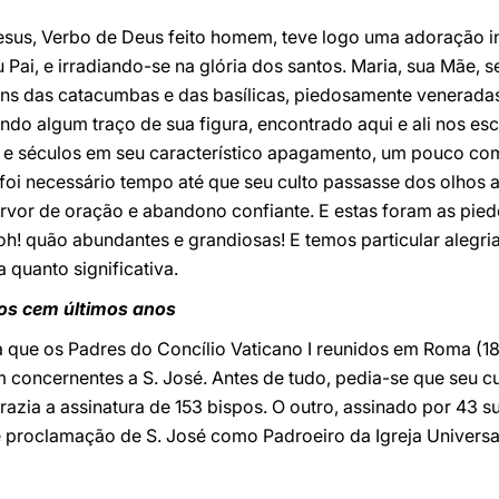
, Jesus, Verbo de Deus feito homem, teve logo uma adoração
 Pai, e irradiando-se na glória dos santos. Maria, sua Mãe, 
ns das catacumbas e das basílicas, piedosamente veneradas:
ndo algum traço de sua figura, encontrado aqui e ali nos esc
 e séculos em seu característico apagamento, um pouco co
foi necessário tempo até que seu culto passasse dos olhos a
ervor de oração e abandono confiante. E estas foram as pied
h! quão abundantes e grandiosas! E temos particular alegri
 quanto significativa.
dos cem últimos anos
ta que os Padres do Concílio Vaticano I reunidos em Roma (
m concernentes a S. José. Antes de tudo, pedia-se que seu cu
trazia a assinatura de 153 bispos. O outro, assinado por 43 
ne proclamação de S. José como Padroeiro da Igreja Universa