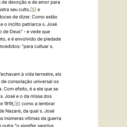
as de devoção e de amor para
stra seu culto,
[5]
e
 doces de dizer. Como estão
o ínclito patriarca s. José
to de Deus" - e vede que
to, e é envolvido de piedade
edidos: "para cultuar s.
echavam à vida terrestre, eis
 de consolação universal os
. Com efeito, é a ele que se
s. José e o da missa dos
e 1919,
[8]
como a lembrar
de Nazaré, da qual s. José
as inúmeras vítimas da guerra
 outra "o signifer sanctus