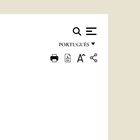
PORTUGUÊS
FRANÇAIS
ENGLISH
ITALIANO
PORTUGUÊS
ESPAÑOL
DEUTSCH
POLSKI