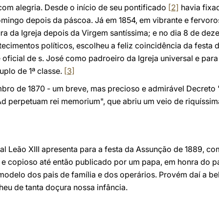
 com alegria. Desde o início de seu pontificado
[2]
havia fixad
 domingo depois da páscoa. Já em 1854, em vibrante e fervoro
a da Igreja depois da Virgem santíssima; e no dia 8 de de
tecimentos políticos, escolheu a feliz coincidência da fest
oficial de s. José como padroeiro da Igreja universal e para
uplo de 1ª classe.
[3]
mbro de 1870 - um breve, mas precioso e admirável Decreto "
d perpetuam rei memorium", que abriu um veio de riquíssima
rtal Leão XIII apresenta para a festa da Assunção de 1889, co
 copioso até então publicado por um papa, em honra do pai
 modelo dos pais de família e dos operários. Provém daí a be
heu de tanta doçura nossa infância.