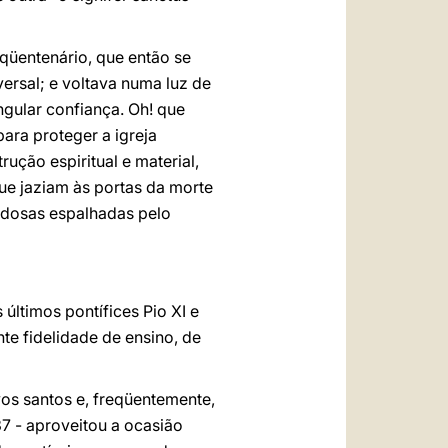
nqüentenário, que então se
versal; e voltava numa luz de
gular confiança. Oh! que
para proteger a igreja
ção espiritual e material,
ue jaziam às portas da morte
edosas espalhadas pelo
últimos pontífices Pio XI e
te fidelidade de ensino, de
vos santos e, freqüentemente,
7 - aproveitou a ocasião