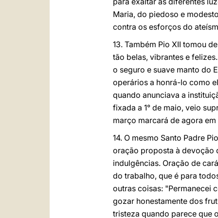
para exaltar as diferentes l
Maria, do piedoso e modesto
contra os esforços do ateís
13. Também Pio XII tomou d
tão belas, vibrantes e felize
o seguro e suave manto do E
operários a honrá-lo como e
quando anunciava a instituiçã
fixada a 1° de maio, veio su
março marcará de agora em dia
14. O mesmo Santo Padre Pio
oração proposta à devoção d
indulgências. Oração de cará
do trabalho, que é para todos 
outras coisas: "Permanecei 
gozar honestamente dos frut
tristeza quando parece que o