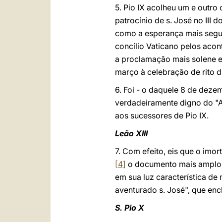
5. Pio IX acolheu um e outro
patrocínio de s. José no III
como a esperança mais segur
concílio Vaticano pelos acon
a proclamação mais solene e 
março à celebração de rito d
6. Foi - o daquele 8 de deze
verdadeiramente digno do "A
aos sucessores de Pio IX.
Leão XIII
7. Com efeito, eis que o imo
[4]
o documento mais amplo e
em sua luz característica de
aventurado s. José", que enc
S. Pio X