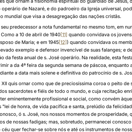
uzes que ornam a fisionomia espiritual do guardião de Jesus,
 operário de Nazaré, e do padroeiro da Igreja universal, p
mo mundial que visa a desagregação das nações cristãs.
e seu predecessor a nota fundamental no mesmo tom, em nu
s. Como a 10 de abril de 1940
[11]
quando convidava os jovens
sposo de Maria; e em 1945
[12]
) quando convidava os membr
levado exemplo e defensor invencível de suas falanges; e d
o da festa anual de s. José operário. Na realidade, esta festa
primir a da 4ª feira da segunda semana de páscoa, enquanto a 
nte a data mais solene e definitiva do patrocínio de s. José
 XII quis ornar como que de preciosíssima coroa o peito de
os sacerdotes e fiéis de todo o mundo, e cuja recitação e
ter eminentemente profissional e social, como convém àquele
"lei de honra, de vida pacífica e santa, prelúdio da felicidade
conosco, ó s. José, nos nossos momentos de prosperidade, 
os de nossas fadigas; mas, sobretudo, permanecei conosco 
 céu quer fechar-se sobre nós e até os instrumentos de nos