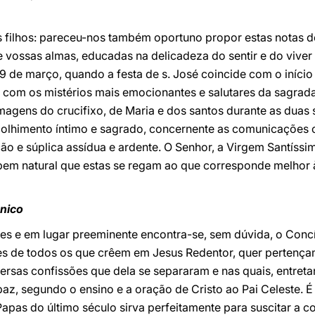
s filhos: pareceu-nos também oportuno propor estas notas de
 vossas almas, educadas na delicadeza do sentir e do viver c
9 de março, quando a festa de s. José coincide com o iníci
 com os mistérios mais emocionantes e salutares da sagrada 
magens do crucifixo, de Maria e dos santos durante as dua
colhimento íntimo e sagrado, concernente as comunicações 
o e súplica assídua e ardente. O Senhor, a Virgem Santíssi
bem natural que estas se regam ao que corresponde melhor às
nico
udes e em lugar preeminente encontra-se, sem dúvida, o Conc
es de todos os que crêem em Jesus Redentor, quer pertençam
versas confissões que dela se separaram e nas quais, entreta
paz, segundo o ensino e a oração de Cristo ao Pai Celeste. É
apas do último século sirva perfeitamente para suscitar a