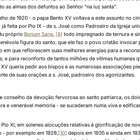
o as almas dos defuntos ao Senhor "na luz santa".
julho de 1920 - o papa Bento XV voltava a este assunto no ci
á feita por Pio IX - de s. José como Padroeiro da Igreja uni
tu próprio
Bonum Sane
,
[9]
todo impregnado de ternura e sin
enévola figura do santo, que ele faz o povo cristão invocar 
em que reflorescem suas melhores energias para a reconstru
; e para reconforto de tantos milhões de vítimas humanas q
o XV queria pedir aos bispos e as numerosas associações pi
nte de suas orações a s. José, padroeiro dos agonizantes.
e conselho da devoção fervorosa ao santo patriarca, os dois 
ra e venerável memória - se sucederam numa viva e edifican
 Pio XI, em solenes alocuções relativas à glorificação de no
o - por exemplo em 1928,
[10]
depois em 1935 e ainda em 193