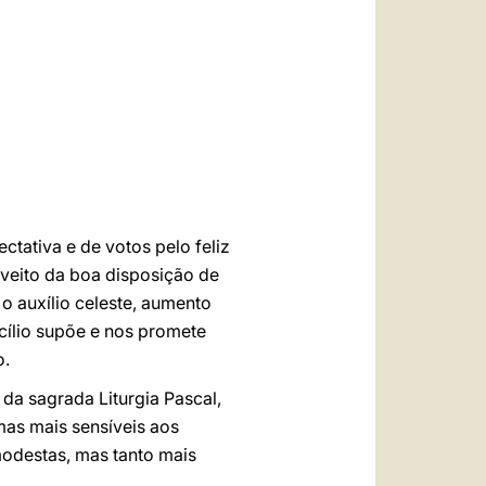
العربيّة
中文
LATINE
ctativa e de votos pelo feliz
oveito da boa disposição de
o auxílio celeste, aumento
ncílio supõe e nos promete
o.
 da sagrada Liturgia Pascal,
mas mais sensíveis aos
modestas, mas tanto mais