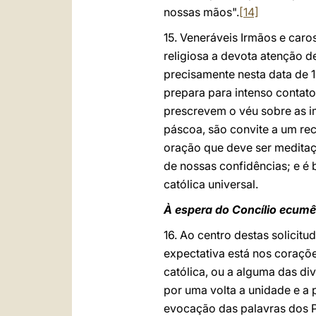
nossas mãos".
[14]
15. Veneráveis Irmãos e caro
religiosa a devota atenção de
precisamente nesta data de 1
prepara para intenso contato
prescrevem o véu sobre as i
páscoa, são convite a um re
oração que deve ser meditaçã
de nossas confidências; e é 
católica universal.
À espera do Concílio ecumê
16. Ao centro destas solicit
expectativa está nos coraçõ
católica, ou a alguma das di
por uma volta a unidade e a 
evocação das palavras dos P