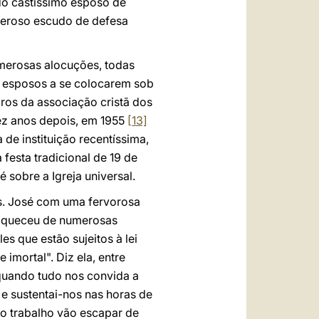
 do castíssimo esposo de
oderoso escudo de defesa
merosas alocuções, todas
 esposos a se colocarem sob
os da associação cristã dos
ez anos depois, em 1955
[13]
 de instituição recentíssima,
festa tradicional de 19 de
 sobre a Igreja universal.
 s. José com uma fervorosa
nriqueceu de numerosas
s que estão sujeitos à lei
 imortal". Diz ela, entre
quando tudo nos convida a
e sustentai-nos nas horas de
so trabalho vão escapar de