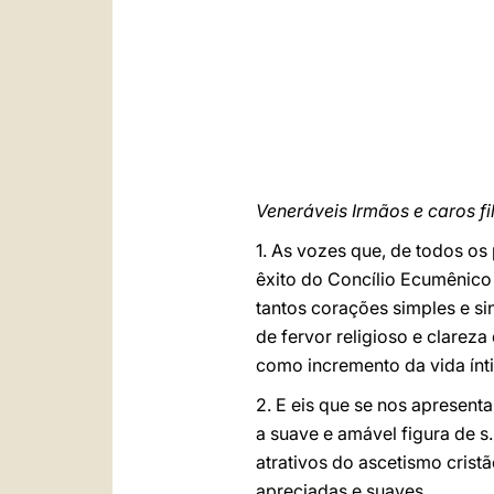
Veneráveis Irmãos e caros fi
1. As vozes que, de todos os
êxito do Concílio Ecumênico 
tantos corações simples e si
de fervor religioso e clarez
como incremento da vida ínti
2. E eis que se nos apresent
a suave e amável figura de s
atrativos do ascetismo crist
apreciadas e suaves.