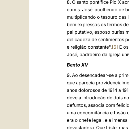
8. O santo pontífice Pio X 
com s. José, acolhendo de bom
multiplicando o tesouro das 
bem expressos os termos des
pai putativo, esposo puríssi
delicadeza de sentimentos p
e religião constante".
[6]
E os
José, padroeiro da Igreja uni
Bento XV
9. Ao desencadear-se a prime
que aparecia providencialme
anos dolorosos de 1914 a 191
deve a introdução de dois no
defuntos, associa com felici
uma concomitância e fusão de 
era o chefe legal, e a imens
devastadora. Que triste, mas