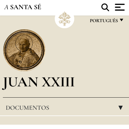
A
SANTA SÉ
PORTUGUÊS
FRANÇAIS
ENGLISH
ITALIANO
PORTUGUÊS
JUAN XXIII
ESPAÑOL
DEUTSCH
POLSKI
DOCUMENTOS
▸
العربيّة
中文