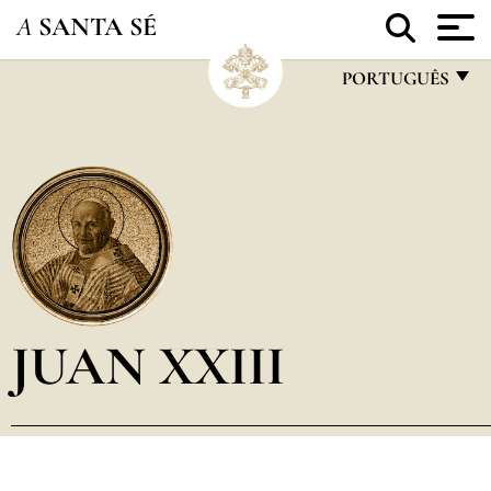
A
SANTA SÉ
PORTUGUÊS
FRANÇAIS
ENGLISH
ITALIANO
PORTUGUÊS
ESPAÑOL
DEUTSCH
JUAN XXIII
POLSKI
العربيّة
中文