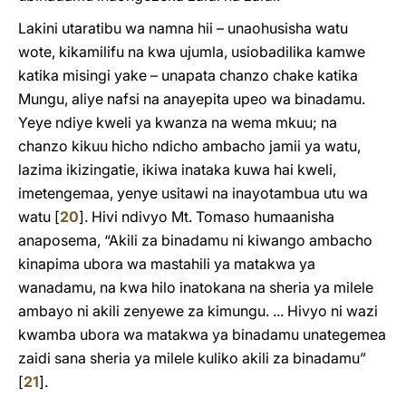
Lakini utaratibu wa namna hii – unaohusisha watu
wote, kikamilifu na kwa ujumla, usiobadilika kamwe
katika misingi yake – unapata chanzo chake katika
Mungu, aliye nafsi na anayepita upeo wa binadamu.
Yeye ndiye kweli ya kwanza na wema mkuu; na
chanzo kikuu hicho ndicho ambacho jamii ya watu,
lazima ikizingatie, ikiwa inataka kuwa hai kweli,
imetengemaa, yenye usitawi na inayotambua utu wa
watu
[
20
]
. Hivi ndivyo Mt. Tomaso humaanisha
anaposema, “Akili za binadamu ni kiwango ambacho
kinapima ubora wa mastahili ya matakwa ya
wanadamu, na kwa hilo inatokana na sheria ya milele
ambayo ni akili zenyewe za kimungu. ... Hivyo ni wazi
kwamba ubora wa matakwa ya binadamu unategemea
zaidi sana sheria ya milele kuliko akili za binadamu”
[
21
]
.