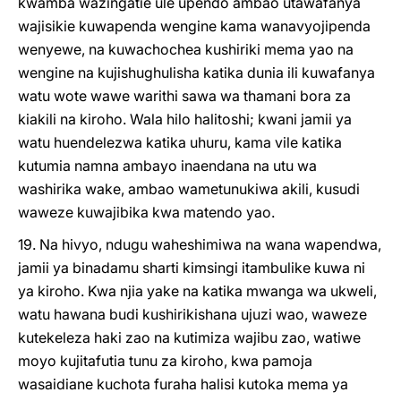
kwamba wazingatie ule upendo ambao utawafanya
wajisikie kuwapenda wengine kama wanavyojipenda
wenyewe, na kuwachochea kushiriki mema yao na
wengine na kujishughulisha katika dunia ili kuwafanya
watu wote wawe warithi sawa wa thamani bora za
kiakili na kiroho. Wala hilo halitoshi; kwani jamii ya
watu huendelezwa katika uhuru, kama vile katika
kutumia namna ambayo inaendana na utu wa
washirika wake, ambao wametunukiwa akili, kusudi
waweze kuwajibika kwa matendo yao.
19. Na hivyo, ndugu waheshimiwa na wana wapendwa,
jamii ya binadamu sharti kimsingi itambulike kuwa ni
ya kiroho. Kwa njia yake na katika mwanga wa ukweli,
watu hawana budi kushirikishana ujuzi wao, waweze
kutekeleza haki zao na kutimiza wajibu zao, watiwe
moyo kujitafutia tunu za kiroho, kwa pamoja
wasaidiane kuchota furaha halisi kutoka mema ya