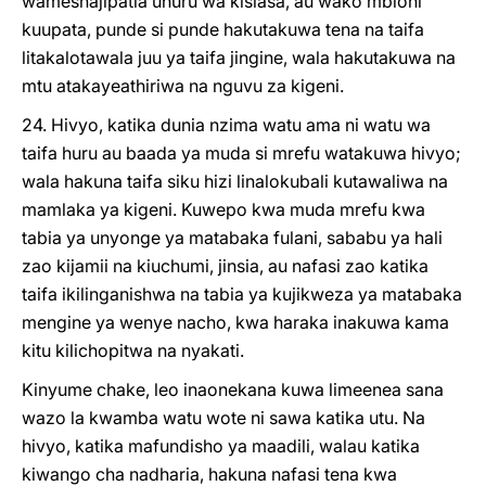
wameshajipatia uhuru wa kisiasa, au wako mbioni
kuupata, punde si punde hakutakuwa tena na taifa
litakalotawala juu ya taifa jingine, wala hakutakuwa na
mtu atakayeathiriwa na nguvu za kigeni.
24. Hivyo, katika dunia nzima watu ama ni watu wa
taifa huru au baada ya muda si mrefu watakuwa hivyo;
wala hakuna taifa siku hizi linalokubali kutawaliwa na
mamlaka ya kigeni. Kuwepo kwa muda mrefu kwa
tabia ya unyonge ya matabaka fulani, sababu ya hali
zao kijamii na kiuchumi, jinsia, au nafasi zao katika
taifa ikilinganishwa na tabia ya kujikweza ya matabaka
mengine ya wenye nacho, kwa haraka inakuwa kama
kitu kilichopitwa na nyakati.
Kinyume chake, leo inaonekana kuwa limeenea sana
wazo la kwamba watu wote ni sawa katika utu. Na
hivyo, katika mafundisho ya maadili, walau katika
kiwango cha nadharia, hakuna nafasi tena kwa