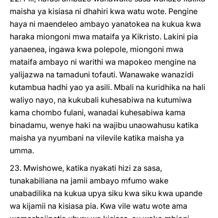
maisha ya kisiasa ni dhahiri kwa watu wote. Pengine
haya ni maendeleo ambayo yanatokea na kukua kwa
haraka miongoni mwa mataifa ya Kikristo. Lakini pia
yanaenea, ingawa kwa polepole, miongoni mwa
mataifa ambayo ni warithi wa mapokeo mengine na
yalijazwa na tamaduni tofauti. Wanawake wanazidi
kutambua hadhi yao ya asili. Mbali na kuridhika na hali
waliyo nayo, na kukubali kuhesabiwa na kutumiwa
kama chombo fulani, wanadai kuhesabiwa kama
binadamu, wenye haki na wajibu unaowahusu katika
maisha ya nyumbani na vilevile katika maisha ya
umma.
23. Mwishowe, katika nyakati hizi za sasa,
tunakabiliana na jamii ambayo mfumo wake
unabadilika na kukua upya siku kwa siku kwa upande
wa kijamii na kisiasa pia. Kwa vile watu wote ama