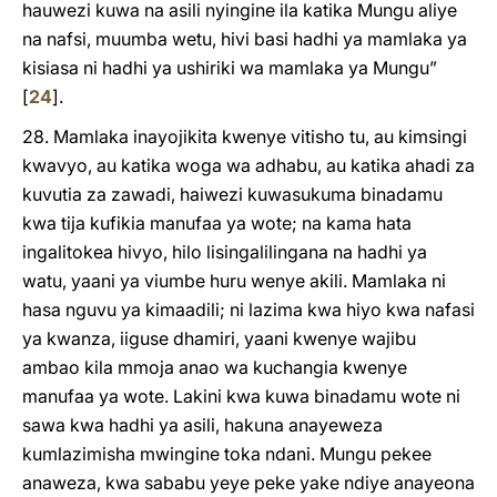
hauwezi kuwa na asili nyingine ila katika Mungu aliye
na nafsi, muumba wetu, hivi basi hadhi ya mamlaka ya
kisiasa ni hadhi ya ushiriki wa mamlaka ya Mungu”
[
24
]
.
28. Mamlaka inayojikita kwenye vitisho tu, au kimsingi
kwavyo, au katika woga wa adhabu, au katika ahadi za
kuvutia za zawadi, haiwezi kuwasukuma binadamu
kwa tija kufikia manufaa ya wote; na kama hata
ingalitokea hivyo, hilo lisingalilingana na hadhi ya
watu, yaani ya viumbe huru wenye akili. Mamlaka ni
hasa nguvu ya kimaadili; ni lazima kwa hiyo kwa nafasi
ya kwanza, iiguse dhamiri, yaani kwenye wajibu
ambao kila mmoja anao wa kuchangia kwenye
manufaa ya wote. Lakini kwa kuwa binadamu wote ni
sawa kwa hadhi ya asili, hakuna anayeweza
kumlazimisha mwingine toka ndani. Mungu pekee
anaweza, kwa sababu yeye peke yake ndiye anayeona