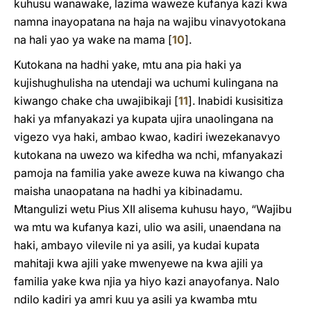
kuhusu wanawake, lazima waweze kufanya kazi kwa
namna inayopatana na haja na wajibu vinavyotokana
na hali yao ya wake na mama
[
10
]
.
Kutokana na hadhi yake, mtu ana pia haki ya
kujishughulisha na utendaji wa uchumi kulingana na
kiwango chake cha uwajibikaji
[
11
]
. Inabidi kusisitiza
haki ya mfanyakazi ya kupata ujira unaolingana na
vigezo vya haki, ambao kwao, kadiri iwezekanavyo
kutokana na uwezo wa kifedha wa nchi, mfanyakazi
pamoja na familia yake aweze kuwa na kiwango cha
maisha unaopatana na hadhi ya kibinadamu.
Mtangulizi wetu Pius XII alisema kuhusu hayo, “Wajibu
wa mtu wa kufanya kazi, ulio wa asili, unaendana na
haki, ambayo vilevile ni ya asili, ya kudai kupata
mahitaji kwa ajili yake mwenyewe na kwa ajili ya
familia yake kwa njia ya hiyo kazi anayofanya. Nalo
ndilo kadiri ya amri kuu ya asili ya kwamba mtu