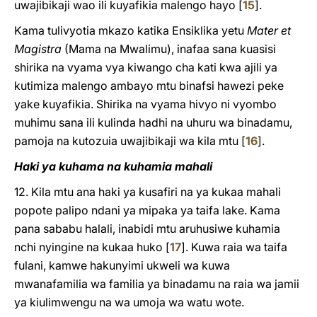
uwajibikaji wao ili kuyafikia malengo hayo
[
15
]
.
Kama tulivyotia mkazo katika Ensiklika yetu
Mater et
Magistra
(Mama na Mwalimu), inafaa sana kuasisi
shirika na vyama vya kiwango cha kati kwa ajili ya
kutimiza malengo ambayo mtu binafsi hawezi peke
yake kuyafikia. Shirika na vyama hivyo ni vyombo
muhimu sana ili kulinda hadhi na uhuru wa binadamu,
pamoja na kutozuia uwajibikaji wa kila mtu
[
16
]
.
Haki ya kuhama na kuhamia mahali
12. Kila mtu ana haki ya kusafiri na ya kukaa mahali
popote palipo ndani ya mipaka ya taifa lake. Kama
pana sababu halali, inabidi mtu aruhusiwe kuhamia
nchi nyingine na kukaa huko
[
17
]
. Kuwa raia wa taifa
fulani, kamwe hakunyimi ukweli wa kuwa
mwanafamilia wa familia ya binadamu na raia wa jamii
ya kiulimwengu na wa umoja wa watu wote.