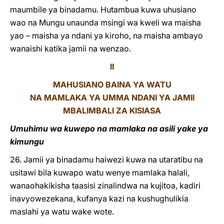
maumbile ya binadamu. Hutambua kuwa uhusiano
wao na Mungu unaunda msingi wa kweli wa maisha
yao – maisha ya ndani ya kiroho, na maisha ambayo
wanaishi katika jamii na wenzao.
II
MAHUSIANO BAINA YA WATU
NA MAMLAKA YA UMMA NDANI YA JAMII
MBALIMBALI ZA KISIASA
Umuhimu wa kuwepo na mamlaka na asili yake ya
kimungu
26. Jamii ya binadamu haiwezi kuwa na utaratibu na
usitawi bila kuwapo watu wenye mamlaka halali,
wanaohakikisha taasisi zinalindwa na kujitoa, kadiri
inavyowezekana, kufanya kazi na kushughulikia
maslahi ya watu wake wote.