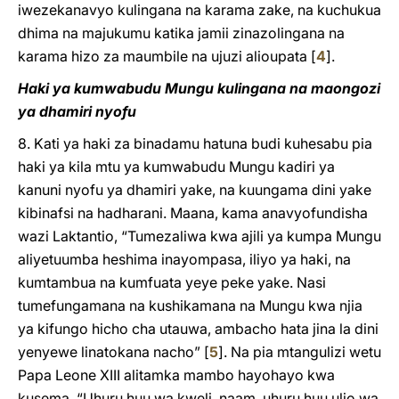
iwezekanavyo kulingana na karama zake, na kuchukua
dhima na majukumu katika jamii zinazolingana na
karama hizo za maumbile na ujuzi alioupata
[
4
]
.
Haki ya kumwabudu Mungu kulingana na maongozi
ya dhamiri nyofu
8. Kati ya haki za binadamu hatuna budi kuhesabu pia
haki ya kila mtu ya kumwabudu Mungu kadiri ya
kanuni nyofu ya dhamiri yake, na kuungama dini yake
kibinafsi na hadharani. Maana, kama anavyofundisha
wazi Laktantio, “Tumezaliwa kwa ajili ya kumpa Mungu
aliyetuumba heshima inayompasa, iliyo ya haki, na
kumtambua na kumfuata yeye peke yake. Nasi
tumefungamana na kushikamana na Mungu kwa njia
ya kifungo hicho cha utauwa, ambacho hata jina la dini
yenyewe linatokana nacho”
[
5
]
. Na pia mtangulizi wetu
Papa Leone XIII alitamka mambo hayohayo kwa
kusema, “Uhuru huu wa kweli, naam, uhuru huu ulio wa