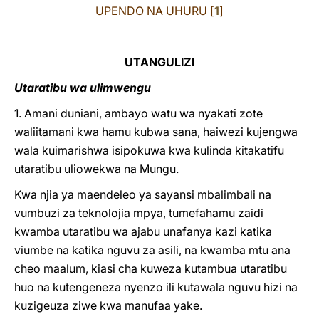
UPENDO NA UHURU [
1
]
UTANGULIZI
Utaratibu wa ulimwengu
1. Amani duniani, ambayo watu wa nyakati zote
waliitamani kwa hamu kubwa sana, haiwezi kujengwa
wala kuimarishwa isipokuwa kwa kulinda kitakatifu
utaratibu uliowekwa na Mungu.
Kwa njia ya maendeleo ya sayansi mbalimbali na
vumbuzi za teknolojia mpya, tumefahamu zaidi
kwamba utaratibu wa ajabu unafanya kazi katika
viumbe na katika nguvu za asili, na kwamba mtu ana
cheo maalum, kiasi cha kuweza kutambua utaratibu
huo na kutengeneza nyenzo ili kutawala nguvu hizi na
kuzigeuza ziwe kwa manufaa yake.