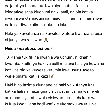
ya jamii ya binadamu. Kwa hiyo inabidi familia
izingatiwe sana kiuchumi na kijamii, na pia katika
uwanja wa utamaduni na maadili, ili familia iimarishwe
na kusaidiwa kutimiza jukumu lake.
Haki ya kuwatunza na kuwalea watoto kwanza kabisa
ni juu ya wazazi wao
[
8
]
.
Haki zinazohusu uchumi
10. Kama tukifikiria uwanja wa uchumi, ni dhahiri
kwamba kadiri ya haki ya asili mtu ana haki ya kuwa na
kazi, na pia ya kuweza kutumia kwa uhuru uwezo
wake binafsi katika kazi
[
9
]
.
Haki hizo lazima ziungane na haki ya kufanya kazi
katika hali na mazingira visivyoathiri uzima wa mwili
au maadili ya mtu, wala visivyodhuru mchakato wa
kukua kwa vijana hadi wafikie ukomavu wa utu. Na