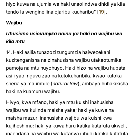
hiyo kuwa na ujumla wa haki unaolindwa dhidi ya kila
tendo la wengine linalojaribu kuuharibu”
[
19
]
.
Wajibu
Uhusiano usiovunjika baina ya haki na wajibu wa
kila mtu
14. Haki asilia tunazozizungumzia haiwezekani
kuzitenganisha na zinahusisha wajibu utakaotumika
pamoja na mtu huyohuyo. Haki hizo na wajibu hupata
asili yao, nguvu zao na kutokuharibika kwao kutoka
sheria ya maumbile (
natural law
), ambayo huhakikisha
haki na kuamuru wajibu.
Hivyo, kwa mfano, haki ya mtu kuishi inahusisha
wajibu wa kulinda maisha yake; haki ya kuwa na
maisha mazuri inahusisha wajibu wa kuishi kwa
kujiheshimu; haki ya kuwa huru katika kutafuta ukweli,
inaendana na wajibu wa kufanya juhudi katika kutafuta