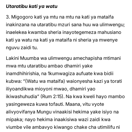
Utaratibu kati ya watu
3. Migogoro kati ya mtu na mtu na kati ya mataifa
inakinzana na utaratibu mzuri sana huu wa ulimwengu;
inaelekea kwamba sheria inayotegemeza mahusiano
kati ya watu na kati ya mataifa ni sheria ya mwenye
nguvu zaidi tu.
Lakini Muumba wa ulimwengu amechapisha mtimani
mwa mtu utaratibu ambao dhamiri yake
inamdhihirishia, na 1kumwagiza aufuate kwa bidii
kubwa: “(Watu wa mataifa) waionyesha kazi ya torati
iliyoandikwa mioyoni mwao, dhamiri yao
ikiwashuhudia” (Rum 2:15). Na kwa kweli hayo mambo
yasingeweza kuwa tofauti. Maana, vitu vyote
alivyovifanya Mungu vinaakisi hekima yake isiyo na
mipaka; nayo hekima inaakisiwa wazi zaidi kwa
viumbe vile ambavyo kiwango chake cha utimilifu ni