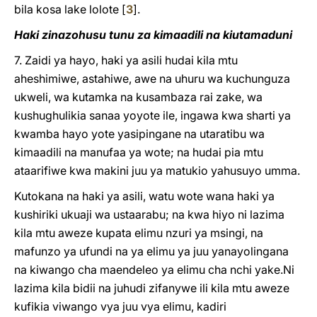
bila kosa lake lolote
[
3
]
.
Haki zinazohusu tunu za kimaadili na kiutamaduni
7. Zaidi ya hayo, haki ya asili hudai kila mtu
aheshimiwe, astahiwe, awe na uhuru wa kuchunguza
ukweli, wa kutamka na kusambaza rai zake, wa
kushughulikia sanaa yoyote ile, ingawa kwa sharti ya
kwamba hayo yote yasipingane na utaratibu wa
kimaadili na manufaa ya wote; na hudai pia mtu
ataarifiwe kwa makini juu ya matukio yahusuyo umma.
Kutokana na haki ya asili, watu wote wana haki ya
kushiriki ukuaji wa ustaarabu; na kwa hiyo ni lazima
kila mtu aweze kupata elimu nzuri ya msingi, na
mafunzo ya ufundi na ya elimu ya juu yanayolingana
na kiwango cha maendeleo ya elimu cha nchi yake.Ni
lazima kila bidii na juhudi zifanywe ili kila mtu aweze
kufikia viwango vya juu vya elimu, kadiri