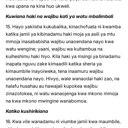
kwa upana na kina huo ukweli.
Kuwiana haki na wajibu kati ya watu mbalimbali
15. Hayo yakiisha kukubalika, kinachofuata ni kwamba
katika jamii ya kibinadamu haki moja ya asili ya mtu
mmoja inasababisha wajibu unaoendana nayo kwa
watu wengine; yaani, wajibu wa kuitambua na
kuiheshimu haki hiyo. Kila haki ya msingi ya binadamu
inapata nguvu zake kimaadili katika sheria ya
kimaumbile inayoiweka, tena inaamuru wajibu
unaoendana nayo. Hivyo, wale wanaodai haki zao, na
halafu husahau au hawajali kupokea wajibu
zinazotokea, ni watu wanaojenga kwa mkono mmoja
na kwa mkono mwingine wanabomoa.
Katika kushirikiana
16. Kwa vile wanadamu ni viumbe jamii kwa maumbile,