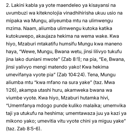
2. Lakini kabla ya yote maendeleo ya kisayansi na
uvumbuzi wa kiteknolojia vinadhihirisha ukuu usio na
mipaka wa Mungu, aliyeumba mtu na ulimwengu
mzima. Naam, aliumba ulimwengu kutoka katika
kutokuwepo, akaujaza hekima na wema wake. Kwa
hiyo, Mzaburi mtakatifu humsifu Mungu kwa maneno
haya, “Wewe, Mungu, Bwana wetu, jinsi lilivyo tukufu
jina lako duniani mwote” (Zab 8:1); na pia, “Ee, Bwana,
jinsi yalivyo mengi matendo yako! Kwa hekima
umevifanya vyote pia” (Zab 104:24). Tena, Mungu
aliumba mtu “kwa mfano na sura yake” (taz. Mwa
1:26), akampa utashi huru, akamweka bwana wa
viumbe vyote. Kwa hiyo, Mzaburi hutamka hivi,
“Umemfanya mdogo punde kuliko malaika; umemvika
taji ya utukufu na heshima; umemtawaza juu ya kazi ya
mikono yako; umevitia vitu vyote chini ya miguu yake”
(taz. Zab 8:5-6).