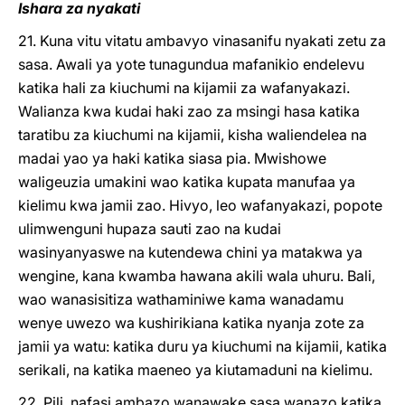
Ishara za nyakati
21. Kuna vitu vitatu ambavyo vinasanifu nyakati zetu za
sasa. Awali ya yote tunagundua mafanikio endelevu
katika hali za kiuchumi na kijamii za wafanyakazi.
Walianza kwa kudai haki zao za msingi hasa katika
taratibu za kiuchumi na kijamii, kisha waliendelea na
madai yao ya haki katika siasa pia. Mwishowe
waligeuzia umakini wao katika kupata manufaa ya
kielimu kwa jamii zao. Hivyo, leo wafanyakazi, popote
ulimwenguni hupaza sauti zao na kudai
wasinyanyaswe na kutendewa chini ya matakwa ya
wengine, kana kwamba hawana akili wala uhuru. Bali,
wao wanasisitiza wathaminiwe kama wanadamu
wenye uwezo wa kushirikiana katika nyanja zote za
jamii ya watu: katika duru ya kiuchumi na kijamii, katika
serikali, na katika maeneo ya kiutamaduni na kielimu.
22. Pili, nafasi ambazo wanawake sasa wanazo katika