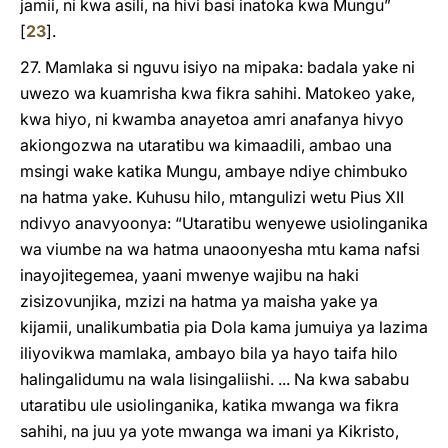
jamii, ni kwa asili, na hivi basi inatoka kwa Mungu”
[
23
]
.
27. Mamlaka si nguvu isiyo na mipaka: badala yake ni
uwezo wa kuamrisha kwa fikra sahihi. Matokeo yake,
kwa hiyo, ni kwamba anayetoa amri anafanya hivyo
akiongozwa na utaratibu wa kimaadili, ambao una
msingi wake katika Mungu, ambaye ndiye chimbuko
na hatma yake. Kuhusu hilo, mtangulizi wetu Pius XII
ndivyo anavyoonya: “Utaratibu wenyewe usiolinganika
wa viumbe na wa hatma unaoonyesha mtu kama nafsi
inayojitegemea, yaani mwenye wajibu na haki
zisizovunjika, mzizi na hatma ya maisha yake ya
kijamii, unalikumbatia pia Dola kama jumuiya ya lazima
iliyovikwa mamlaka, ambayo bila ya hayo taifa hilo
halingalidumu na wala lisingaliishi. ... Na kwa sababu
utaratibu ule usiolinganika, katika mwanga wa fikra
sahihi, na juu ya yote mwanga wa imani ya Kikristo,