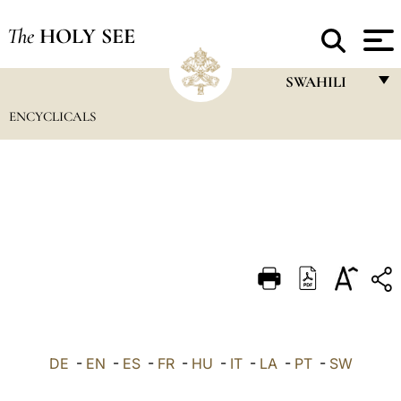
The
HOLY SEE
SWAHILI
ENCYCLICALS
FRANÇAIS
ENGLISH
ITALIANO
PORTUGUÊS
ESPAÑOL
DEUTSCH
POLSKI
العربيّة
DE
-
EN
-
ES
-
FR
-
HU
-
IT
-
LA
-
PT
-
SW
中文