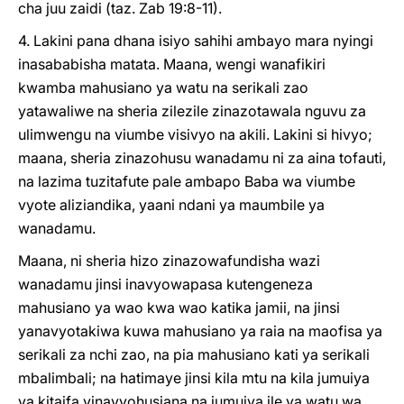
cha juu zaidi (taz. Zab 19:8-11).
4. Lakini pana dhana isiyo sahihi ambayo mara nyingi
inasababisha matata. Maana, wengi wanafikiri
kwamba mahusiano ya watu na serikali zao
yatawaliwe na sheria zilezile zinazotawala nguvu za
ulimwengu na viumbe visivyo na akili. Lakini si hivyo;
maana, sheria zinazohusu wanadamu ni za aina tofauti,
na lazima tuzitafute pale ambapo Baba wa viumbe
vyote aliziandika, yaani ndani ya maumbile ya
wanadamu.
Maana, ni sheria hizo zinazowafundisha wazi
wanadamu jinsi inavyowapasa kutengeneza
mahusiano ya wao kwa wao katika jamii, na jinsi
yanavyotakiwa kuwa mahusiano ya raia na maofisa ya
serikali za nchi zao, na pia mahusiano kati ya serikali
mbalimbali; na hatimaye jinsi kila mtu na kila jumuiya
ya kitaifa vinavyohusiana na jumuiya ile ya watu wa