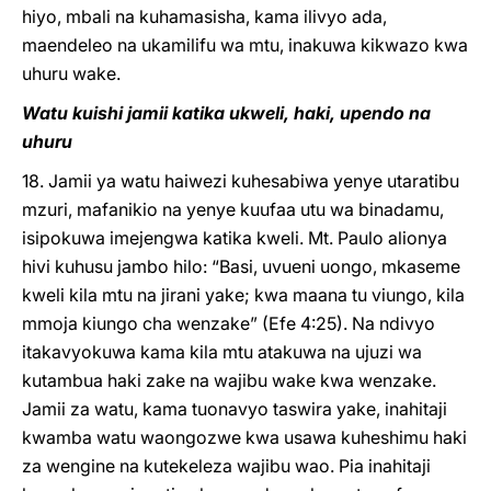
hiyo, mbali na kuhamasisha, kama ilivyo ada,
maendeleo na ukamilifu wa mtu, inakuwa kikwazo kwa
uhuru wake.
Watu kuishi jamii katika ukweli, haki, upendo na
uhuru
18. Jamii ya watu haiwezi kuhesabiwa yenye utaratibu
mzuri, mafanikio na yenye kuufaa utu wa binadamu,
isipokuwa imejengwa katika kweli. Mt. Paulo alionya
hivi kuhusu jambo hilo: “Basi, uvueni uongo, mkaseme
kweli kila mtu na jirani yake; kwa maana tu viungo, kila
mmoja kiungo cha wenzake” (Efe 4:25). Na ndivyo
itakavyokuwa kama kila mtu atakuwa na ujuzi wa
kutambua haki zake na wajibu wake kwa wenzake.
Jamii za watu, kama tuonavyo taswira yake, inahitaji
kwamba watu waongozwe kwa usawa kuheshimu haki
za wengine na kutekeleza wajibu wao. Pia inahitaji