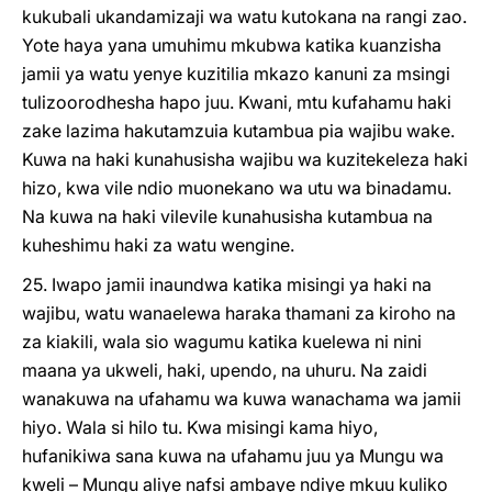
kukubali ukandamizaji wa watu kutokana na rangi zao.
Yote haya yana umuhimu mkubwa katika kuanzisha
jamii ya watu yenye kuzitilia mkazo kanuni za msingi
tulizoorodhesha hapo juu. Kwani, mtu kufahamu haki
zake lazima hakutamzuia kutambua pia wajibu wake.
Kuwa na haki kunahusisha wajibu wa kuzitekeleza haki
hizo, kwa vile ndio muonekano wa utu wa binadamu.
Na kuwa na haki vilevile kunahusisha kutambua na
kuheshimu haki za watu wengine.
25. Iwapo jamii inaundwa katika misingi ya haki na
wajibu, watu wanaelewa haraka thamani za kiroho na
za kiakili, wala sio wagumu katika kuelewa ni nini
maana ya ukweli, haki, upendo, na uhuru. Na zaidi
wanakuwa na ufahamu wa kuwa wanachama wa jamii
hiyo. Wala si hilo tu. Kwa misingi kama hiyo,
hufanikiwa sana kuwa na ufahamu juu ya Mungu wa
kweli – Mungu aliye nafsi ambaye ndiye mkuu kuliko