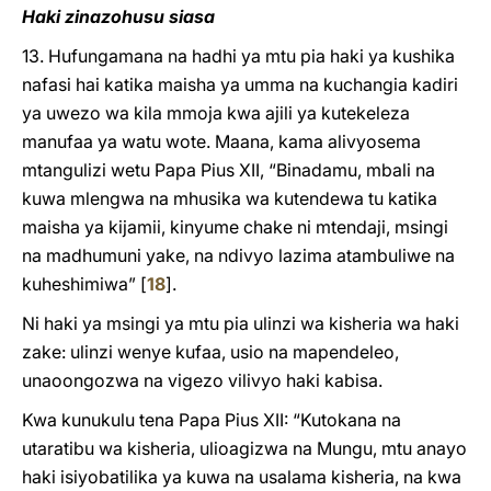
Haki zinazohusu siasa
13. Hufungamana na hadhi ya mtu pia haki ya kushika
nafasi hai katika maisha ya umma na kuchangia kadiri
ya uwezo wa kila mmoja kwa ajili ya kutekeleza
manufaa ya watu wote. Maana, kama alivyosema
mtangulizi wetu Papa Pius XII, “Binadamu, mbali na
kuwa mlengwa na mhusika wa kutendewa tu katika
maisha ya kijamii, kinyume chake ni mtendaji, msingi
na madhumuni yake, na ndivyo lazima atambuliwe na
kuheshimiwa”
[
18
]
.
Ni haki ya msingi ya mtu pia ulinzi wa kisheria wa haki
zake: ulinzi wenye kufaa, usio na mapendeleo,
unaoongozwa na vigezo vilivyo haki kabisa.
Kwa kunukulu tena Papa Pius XII: “Kutokana na
utaratibu wa kisheria, ulioagizwa na Mungu, mtu anayo
haki isiyobatilika ya kuwa na usalama kisheria, na kwa