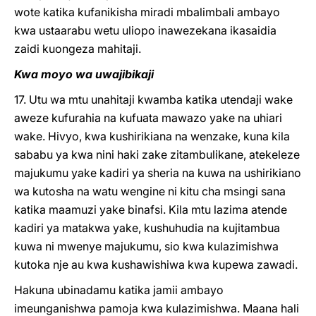
wote katika kufanikisha miradi mbalimbali ambayo
kwa ustaarabu wetu uliopo inawezekana ikasaidia
zaidi kuongeza mahitaji.
Kwa moyo wa uwajibikaji
17. Utu wa mtu unahitaji kwamba katika utendaji wake
aweze kufurahia na kufuata mawazo yake na uhiari
wake. Hivyo, kwa kushirikiana na wenzake, kuna kila
sababu ya kwa nini haki zake zitambulikane, atekeleze
majukumu yake kadiri ya sheria na kuwa na ushirikiano
wa kutosha na watu wengine ni kitu cha msingi sana
katika maamuzi yake binafsi. Kila mtu lazima atende
kadiri ya matakwa yake, kushuhudia na kujitambua
kuwa ni mwenye majukumu, sio kwa kulazimishwa
kutoka nje au kwa kushawishiwa kwa kupewa zawadi.
Hakuna ubinadamu katika jamii ambayo
imeunganishwa pamoja kwa kulazimishwa. Maana hali