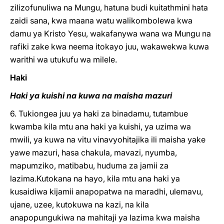
zilizofunuliwa na Mungu, hatuna budi kuitathmini hata
zaidi sana, kwa maana watu walikombolewa kwa
damu ya Kristo Yesu, wakafanywa wana wa Mungu na
rafiki zake kwa neema itokayo juu, wakawekwa kuwa
warithi wa utukufu wa milele.
Haki
Haki ya kuishi na kuwa na maisha mazuri
6. Tukiongea juu ya haki za binadamu, tutambue
kwamba kila mtu ana haki ya kuishi, ya uzima wa
mwili, ya kuwa na vitu vinavyohitajika ili maisha yake
yawe mazuri, hasa chakula, mavazi, nyumba,
mapumziko, matibabu, huduma za jamii za
lazima.Kutokana na hayo, kila mtu ana haki ya
kusaidiwa kijamii anapopatwa na maradhi, ulemavu,
ujane, uzee, kutokuwa na kazi, na kila
anapopungukiwa na mahitaji ya lazima kwa maisha