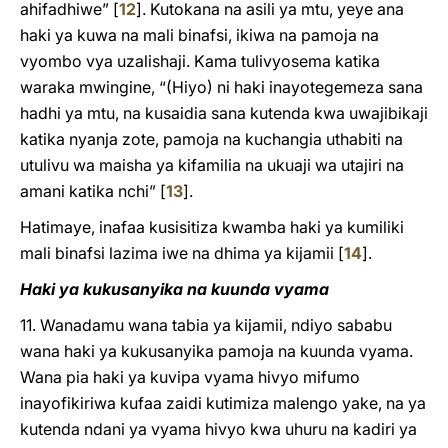
ahifadhiwe”
[
12
]
. Kutokana na asili ya mtu, yeye ana
haki ya kuwa na mali binafsi, ikiwa na pamoja na
vyombo vya uzalishaji. Kama tulivyosema katika
waraka mwingine, “(Hiyo) ni haki inayotegemeza sana
hadhi ya mtu, na kusaidia sana kutenda kwa uwajibikaji
katika nyanja zote, pamoja na kuchangia uthabiti na
utulivu wa maisha ya kifamilia na ukuaji wa utajiri na
amani katika nchi”
[
13
]
.
Hatimaye, inafaa kusisitiza kwamba haki ya kumiliki
mali binafsi lazima iwe na dhima ya kijamii
[
14
]
.
Haki ya kukusanyika na kuunda vyama
11. Wanadamu wana tabia ya kijamii, ndiyo sababu
wana haki ya kukusanyika pamoja na kuunda vyama.
Wana pia haki ya kuvipa vyama hivyo mifumo
inayofikiriwa kufaa zaidi kutimiza malengo yake, na ya
kutenda ndani ya vyama hivyo kwa uhuru na kadiri ya