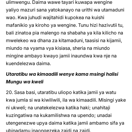
ulimwengu. Daima wawe tayari kuwapa wengine
yaliyo mazuri sana yatokanayo na urithi wa utamaduni
wao. Kwa juhudi wajitahidi kupokea na kuishi
mafanikio ya kiroho ya wengine. Tunu hizi hazivutii tu,
bali zinatoa pia malengo na shabaha ya kila kilicho na
mwelekeo wa dhana za kitamaduni, taasisi na kijamii,
miundo na vyama vya kisiasa, sheria na miundo
mingine ambayo kwayo jamii inaundwa kwa nje na
kuendelezwa daima.
Utaratibu wa kimaadili wenye kama msingi halisi
Mungu wa kweli
20. Sasa basi, utaratibu uliopo katika jamii ya watu
kwa jumla si wa kiwiliwili, ila wa kimaadili. Misingi yake
ni ukweli; na unatekelezwa katika haki; unahitaji
kuzingatiwa na kukamilishwa na upendo; unadai
utengenezwe upya daima katika jamii ambamo sifa ya
ubinadamu inaongezeka zaidi na zaidi.