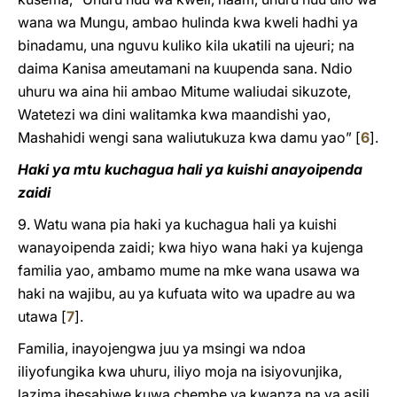
wana wa Mungu, ambao hulinda kwa kweli hadhi ya
binadamu, una nguvu kuliko kila ukatili na ujeuri; na
daima Kanisa ameutamani na kuupenda sana. Ndio
uhuru wa aina hii ambao Mitume waliudai sikuzote,
Watetezi wa dini walitamka kwa maandishi yao,
Mashahidi wengi sana waliutukuza kwa damu yao”
[
6
]
.
Haki ya mtu kuchagua hali ya kuishi anayoipenda
zaidi
9. Watu wana pia haki ya kuchagua hali ya kuishi
wanayoipenda zaidi; kwa hiyo wana haki ya kujenga
familia yao, ambamo mume na mke wana usawa wa
haki na wajibu, au ya kufuata wito wa upadre au wa
utawa
[
7
]
.
Familia, inayojengwa juu ya msingi wa ndoa
iliyofungika kwa uhuru, iliyo moja na isiyovunjika,
lazima ihesabiwe kuwa chembe ya kwanza na ya asili