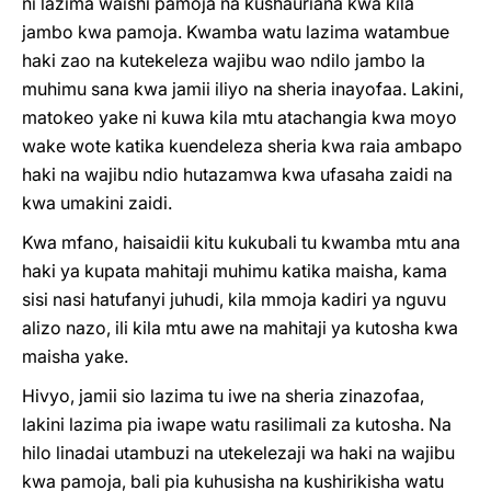
ni lazima waishi pamoja na kushauriana kwa kila
jambo kwa pamoja. Kwamba watu lazima watambue
haki zao na kutekeleza wajibu wao ndilo jambo la
muhimu sana kwa jamii iliyo na sheria inayofaa. Lakini,
matokeo yake ni kuwa kila mtu atachangia kwa moyo
wake wote katika kuendeleza sheria kwa raia ambapo
haki na wajibu ndio hutazamwa kwa ufasaha zaidi na
kwa umakini zaidi.
Kwa mfano, haisaidii kitu kukubali tu kwamba mtu ana
haki ya kupata mahitaji muhimu katika maisha, kama
sisi nasi hatufanyi juhudi, kila mmoja kadiri ya nguvu
alizo nazo, ili kila mtu awe na mahitaji ya kutosha kwa
maisha yake.
Hivyo, jamii sio lazima tu iwe na sheria zinazofaa,
lakini lazima pia iwape watu rasilimali za kutosha. Na
hilo linadai utambuzi na utekelezaji wa haki na wajibu
kwa pamoja, bali pia kuhusisha na kushirikisha watu