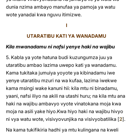
dunia nzima ambayo manufaa ya pamoja ya watu
wote yanadai kwa nguvu itimizwe.
I
UTARATIBU KATI YA WANADAMU
Kila mwanadamu ni nafsi yenye haki na wajibu
5. Kabla ya yote hatuna budi kuzungumza juu ya
utaratibu ambao lazima uwepo kati ya wanadamu.
Kama tukitaka jumuiya yoyote ya kibinadamu iwe
yenye utaratibu mzuri na wa kufaa, lazima iwekwe
kama msingi wake kanuni hii: kila mtu ni binadamu,
yaani, nafsi iliyo na akili na utashi huru; na kila mtu ana
haki na wajibu ambavyo vyote vinatokana moja kwa
moja na asili yake hiyo.Kwa hiyo haki na wajibu hivyo
ni vya watu wote, visivyovunjika na visivyobatilika
[
2
]
.
Na kama tukifikiria hadhi ya mtu kulingana na kweli