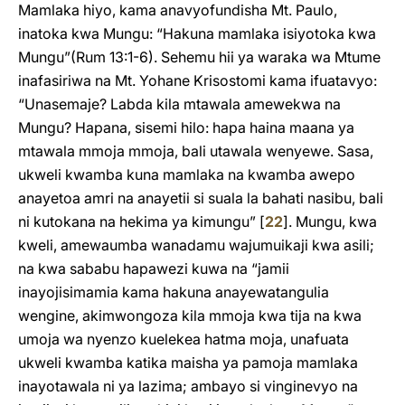
Mamlaka hiyo, kama anavyofundisha Mt. Paulo,
inatoka kwa Mungu: “Hakuna mamlaka isiyotoka kwa
Mungu”(Rum 13:1-6). Sehemu hii ya waraka wa Mtume
inafasiriwa na Mt. Yohane Krisostomi kama ifuatavyo:
“Unasemaje? Labda kila mtawala amewekwa na
Mungu? Hapana, sisemi hilo: hapa haina maana ya
mtawala mmoja mmoja, bali utawala wenyewe. Sasa,
ukweli kwamba kuna mamlaka na kwamba awepo
anayetoa amri na anayetii si suala la bahati nasibu, bali
ni kutokana na hekima ya kimungu”
[
22
]
. Mungu, kwa
kweli, amewaumba wanadamu wajumuikaji kwa asili;
na kwa sababu hapawezi kuwa na “jamii
inayojisimamia kama hakuna anayewatangulia
wengine, akimwongoza kila mmoja kwa tija na kwa
umoja wa nyenzo kuelekea hatma moja, unafuata
ukweli kwamba katika maisha ya pamoja mamlaka
inayotawala ni ya lazima; ambayo si vinginevyo na