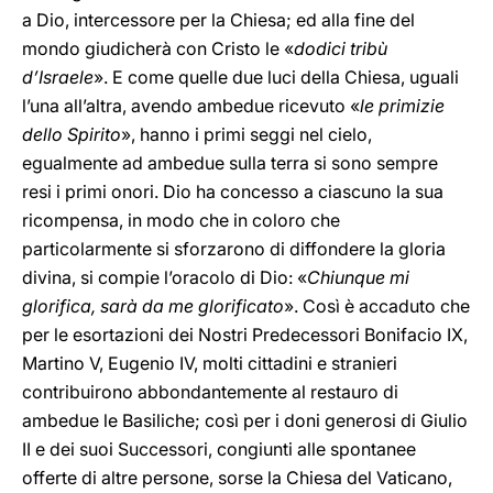
a Dio, intercessore per la Chiesa; ed alla fine del
mondo giudicherà con Cristo le «
dodici tribù
d’Israele
». E come quelle due luci della Chiesa, uguali
l’una all’altra, avendo ambedue ricevuto «
le primizie
dello Spirito
», hanno i primi seggi nel cielo,
egualmente ad ambedue sulla terra si sono sempre
resi i primi onori. Dio ha concesso a ciascuno la sua
ricompensa, in modo che in coloro che
particolarmente si sforzarono di diffondere la gloria
divina, si compie l’oracolo di Dio: «
Chiunque mi
glorifica, sarà da me glorificato
». Così è accaduto che
per le esortazioni dei Nostri Predecessori Bonifacio IX,
Martino V, Eugenio IV, molti cittadini e stranieri
contribuirono abbondantemente al restauro di
ambedue le Basiliche; così per i doni generosi di Giulio
II e dei suoi Successori, congiunti alle spontanee
offerte di altre persone, sorse la Chiesa del Vaticano,