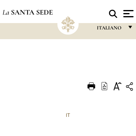
La
SANTA SEDE
ITALIANO
FRANÇAIS
ENGLISH
ITALIANO
PORTUGUÊS
ESPAÑOL
DEUTSCH
POLSKI
IT
العربيّة
中文