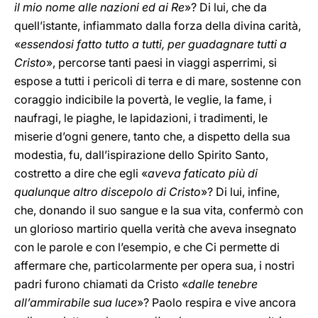
il mio
nome alle nazioni ed ai Re
»? Di lui, che da
quell’istante, infiammato dalla forza della divina carità,
«
essendosi fatto tutto a tutti, per guadagnare tutti a
Cristo
», percorse tanti paesi in viaggi asperrimi, si
espose a tutti i pericoli di terra e di mare, sostenne con
coraggio indicibile la povertà, le veglie, la fame, i
naufragi, le piaghe, le lapidazioni, i tradimenti, le
miserie d’ogni genere, tanto che, a dispetto della sua
modestia, fu, dall’ispirazione dello Spirito Santo,
costretto a dire che egli «
aveva faticato più di
qualunque altro discepolo di Cristo
»? Di lui, infine,
che, donando il suo sangue e la sua vita, confermò con
un glorioso martirio quella verità che aveva insegnato
con le parole e con l’esempio, e che Ci permette di
affermare che, particolarmente per opera sua, i nostri
padri furono chiamati da Cristo «
dalle tenebre
all’ammirabile sua luce
»? Paolo respira e vive ancora