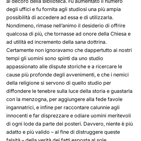
al decoro della Biblioteca. Fu aumentato il numero
degli uffici e fu fornita agli studiosi una più ampia
possibilità di accedere ad essa e di utilizzarla.
Nondimeno, rimase nell’animo il desiderio di offrire
qualcosa di più, che tornasse ad onore della Chiesa e
ad utilità ed incremento della sana dottrina.
Certamente non ignoravamo che dappertutto ai nostri
tempi gli uomini sono spinti da uno studio
appassionato alle dispute storiche e a ricercare le
cause più profonde degli avvenimenti, e che i nemici
della religione si servono di quello studio per
diffondere le tenebre sulla luce della storia e guastarla
con la menzogna, per aggiungere alla fede favole
ingannatrici, e infine per raccontare calunnie agli
innocenti e far disprezzare e odiare uomini meritevoli
di ogni lode da parte dei posteri. Davvero, niente è più
adatto e più valido – al fine di distruggere queste
falsità – della verità dei fatti esposta al sole,