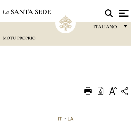
La
SANTA SEDE
ITALIANO
MOTU PROPRIO
FRANÇAIS
ENGLISH
ITALIANO
PORTUGUÊS
ESPAÑOL
DEUTSCH
POLSKI
العربيّة
IT
-
LA
中文