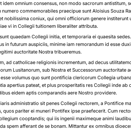
 et idem omnium consensus, non modo sacrorum antistitum,
in numero commemorabiles praecipue sunt Aloisius Souza Ra
t nobilissima coniux, qui omni officiorum genere institerunt u
e vi in Collegii tuitionem liberaliter attributa.
sunt quaedam Collegii initia, et temporaria ei quaesita sedes.
us in futurum auspiciis, minime iam remorandum id esse dux
gitimi auctoritate Nostra tribueremus.
, ad catholicae religionis incrementum, ad decus utilitatemqu
ricorum Lusitanorum, sub Nostra et Successorum auctoritate a
esse volumus quo sunt pontificia clericorum Collegia urban
 apertius pateat, et plus prosperitatis res Collegii inde ab o
ibus eidem aptis comparandis aere Nostro providere.
iaris administratio sit penes Collegii rectorem, a Pontifice
s, quos pariter ei muneri Pontifex ipse praefecerit. Cum rec
ollegium cooptandis; qui iis ingenii maximeque animi laudibu
a spem afferant de se bonam. Mittantur ex omnibus dioecesi