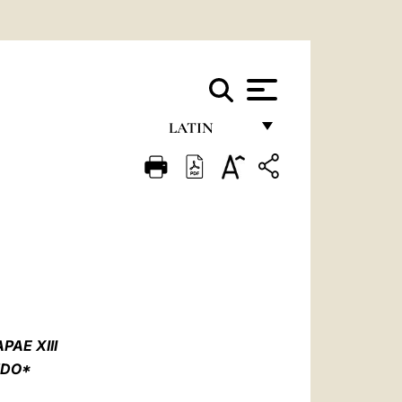
LATIN
FRANÇAIS
ENGLISH
ITALIANO
PORTUGUÊS
ESPAÑOL
DEUTSCH
PAE XIII
NDO*
POLSKI