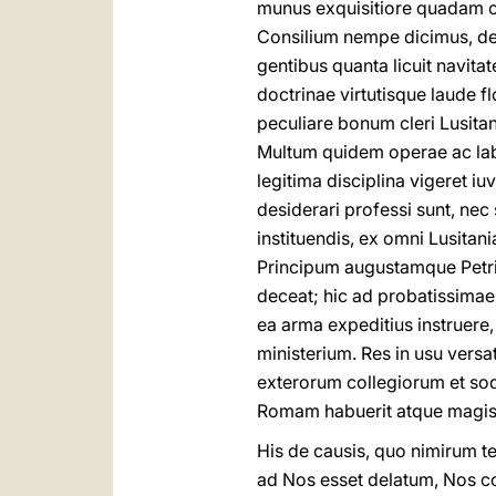
munus exquisitiore quadam c
Consilium nempe dicimus, de 
gentibus quanta licuit navita
doctrinae virtutisque laude 
peculiare bonum cleri Lusitan
Multum quidem operae ac labor
legitima disciplina vigeret iu
desiderari professi sunt, nec
instituendis, ex omni Lusita
Principum augustamque Petri 
deceat; hic ad probatissimae 
ea arma expeditius instruere, 
ministerium. Res in usu vers
exterorum collegiorum et soda
Romam habuerit atque magis
His de causis, quo nimirum 
ad Nos esset delatum, Nos co