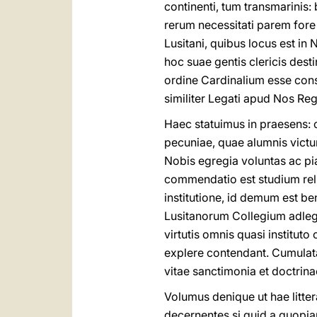
continenti, tum transmarinis:
rerum necessitati parem fore 
Lusitani, quibus locus est i
hoc suae gentis clericis de
ordine Cardinalium esse cons
similiter Legati apud Nos Re
Haec statuimus in praesens: 
pecuniae, quae alumnis victum
Nobis egregia voluntas ac pi
commendatio est studium reli
institutione, id demum est b
Lusitanorum Collegium adlega
virtutis omnis quasi instit
explere contendant. Cumulatam
vitae sanctimonia et doctrina
Volumus denique ut hae litter
decernentes si quid a quopiam