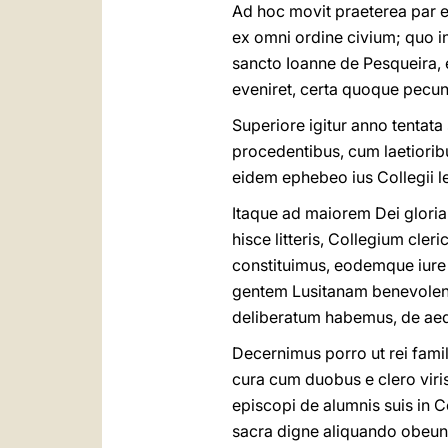
Ad hoc movit praeterea par
ex omni ordine civium; quo 
sancto Ioanne de Pesqueira, e
eveniret, certa quoque pecunia
Superiore igitur anno tentata 
procedentibus, cum laetiorib
eidem ephebeo ius Collegii le
Itaque ad maiorem Dei gloriam
hisce litteris, Collegium cle
constituimus, eodemque iure 
gentem Lusitanam benevolentia
deliberatum habemus, de aed
Decernimus porro ut rei famil
cura cum duobus e clero viri
episcopi de alumnis suis in C
sacra digne aliquando obeund