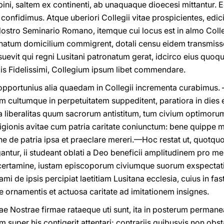
 bini, saltem ex continenti, ab unaquaque dioecesi mittantur
confidimus. Atque uberiori Collegii vitae prospicientes, edi
n Nostro Seminario Romano, itemque cui locus est in almo Col
stinatum domicilium commigrent, dotali censu eidem transmi
uevit qui regni Lusitani patronatum gerat, idcirco eius quoq
gis Fidelissimi, Collegium ipsum libet commendare.
opportunius alia quaedam in Collegii incrementa curabimus. 
 cultumque in perpetuitatem suppeditent, paratiora in dies e
a liberalitas quum sacrorum antistitum, tum civium optimoru
gionis avitae cum patria caritate coniunctum: bene quippe me
ene de patria ipsa et praeclare mereri.—Hoc restat ut, quotqu
ntur, ii studeant oblati a Deo beneficii amplitudinem pro mer
uto certamine, iustam episcoporum civiumque suorum exspecta
i de ipsis percipiat laetitiam Lusitana ecclesia, cuius in fa
e ornamentis et actuosa caritate ad imitationem insignes.
ae Nostrae firmae rataeque uti sunt, ita in posterum permanea
 super his contigerit attentari; contrariis quibusvis non obst