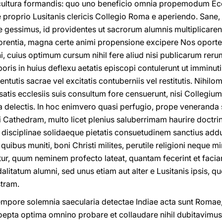
ultura formandis: quo uno beneficio omnia propemodum Eccl
proprio Lusitanis clericis Collegio Roma e aperiendo. Sane, 
te gessimus, id providentes ut sacrorum alumnis multiplicaren
florentia, magna certe animi propensione excipere Nos oporte
i, cuius optimum cursum nihil fere aliud nisi publicarum reru
is in huius deflexu aetatis episcopi contulerunt ut imminuti 
ventutis sacrae vel excitatis contuberniis vel restitutis. Nihi
 satis ecclesiis suis consultum fore censuerunt, nisi Collegium
nia delectis. In hoc enimvero quasi perfugio, prope venerand
Cathedram, multo licet plenius saluberrimam haurire doctri
disciplinae solidaeque pietatis consuetudinem sanctius adduc
quibus muniti, boni Christi milites, perutile religioni neque mi
atur, quum neminem profecto lateat, quantam fecerint et fac
litatum alumni, sed unus etiam aut alter e Lusitanis ipsis, 
tram.
tempore solemnia saecularia detectae Indiae acta sunt Rom
epta optima omnino probare et collaudare nihil dubitavimus,