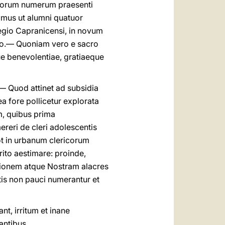
. Eorum numerum praesenti
cimus ut alumni quatuor
legio Capranicensi, in novum
sso.— Quoniam vero e sacro
ue benevolentiae, gratiaeque
— Quod attinet ad subsidia
a fore pollicetur explorata
m, quibus prima
reri de cleri adolescentis
ot in urbanum clericorum
ito aestimare: proinde,
tionem atque Nostram alacres
stis non pauci numerantur et
nt, irritum et inane
antibus.