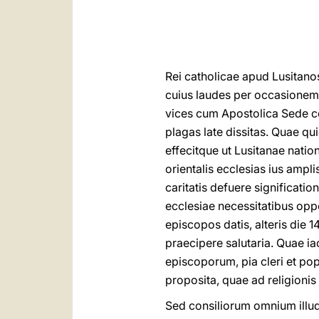
Rei catholicae apud Lusitanos
cuius laudes per occasionem h
vices cum Apostolica Sede co
plagas late dissitas. Quae q
effecitque ut Lusitanae natio
orientalis ecclesias ius ampl
caritatis defuere significat
ecclesiae necessitatibus oppo
episcopos datis, alteris die 
praecipere salutaria. Quae i
episcoporum, pia cleri et po
proposita, quae ad religioni
Sed consiliorum omnium illud