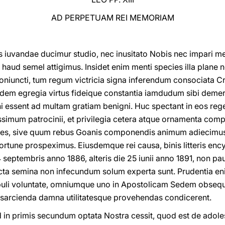
AD PERPETUAM REI MEMORIAM
 iuvandae ducimur studio, nec inusitato Nobis nec impari mer
aud semel attigimus. Insidet enim menti species illa plane n
niuncti, tum regum victricia signa inferendum consociata Cr
uidem egregia virtus fideique constantia iamdudum sibi deme
ni essent ad multam gratiam benigni. Huc spectant in eos reges
issimum patrocinii, et privilegia cetera atque ornamenta com
iones, sive quum rebus Goanis componendis animum adiecimus
rtune prospeximus. Eiusdemque rei causa, binis litteris ency
14 septembris anno 1886, alteris die 25 iunii anno 1891, non p
acta semina non infecundum solum experta sunt. Prudentia en
puli voluntate, omniumque uno in Apostolicam Sedem obsequio
s sarcienda damna utilitatesque provehendas condicerent.
 in primis secundum optata Nostra cessit, quod est de adol