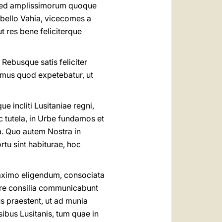
 sed amplissimorum quoque
bello Vahia, vicecomes a
t res bene feliciterque
 Rebusque satis feliciter
imus quod expetebatur, ut
e incliti Lusitaniae regni,
c tutela, in Urbe fundamos et
a. Quo autem Nostra in
rtu sint habiturae, hoc
 maximo eligendum, consociata
tore consilia communicabunt
s praestent, ut ad munia
bus Lusitanis, tum quae in