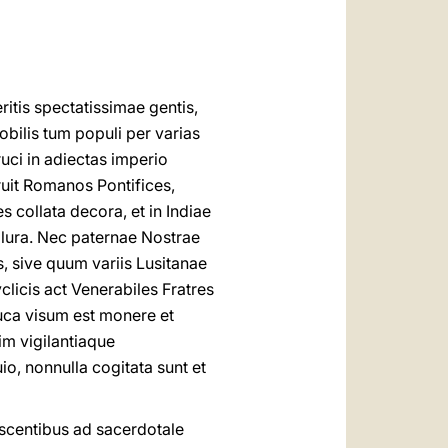
العربيّة
中文
LATINE
itis spectatissimae gentis,
obilis tum populi per varias
uci in adiectas imperio
ruit Romanos Pontifices,
 collata decora, et in Indiae
plura. Nec paternae Nostrae
, sive quum variis Lusitanae
clicis act Venerabiles Fratres
auca visum est monere et
im vigilantiaque
, nonnulla cogitata sunt et
escentibus ad sacerdotale