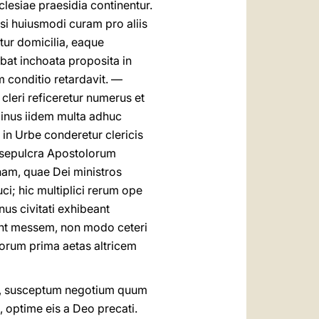
esiae praesidia continentur.
si huiusmodi curam pro aliis
tur domicilia, eaque
bat inchoata proposita in
m conditio retardavit. —
cleri reficeretur numerus et
lominus iidem multa adhuc
 in Urbe conderetur clericis
a sepulcra Apostolorum
nam, quae Dei ministros
i; hic multiplici rerum ope
nus civitati exhibeant
iant messem, non modo ceteri
quorum prima aetas altricem
ae, susceptum negotium quum
 optime eis a Deo precati.