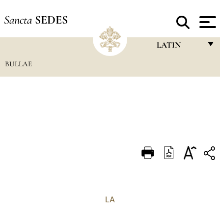
Sancta
SEDES
LATIN
BULLAE
FRANÇAIS
ENGLISH
ITALIANO
PORTUGUÊS
ESPAÑOL
DEUTSCH
POLSKI
العربيّة
LA
中文