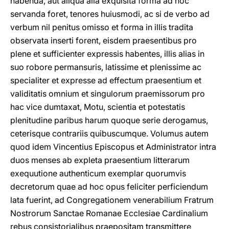
habenda, aut aliqua alia exquisita forma ad hoc
servanda foret, tenores huiusmodi, ac si de verbo ad
verbum nil penitus omisso et forma in illis tradita
observata inserti forent, eisdem praesentibus pro
plene et sufficienter expressis habentes, illis alias in
suo robore permansuris, latissime et plenissime ac
specialiter et expresse ad effectum praesentium et
validitatis omnium et singulorum praemissorum pro
hac vice dumtaxat, Motu, scientia et potestatis
plenitudine paribus harum quoque serie derogamus,
ceterisque contrariis quibuscumque. Volumus autem
quod idem Vincentius Episcopus et Administrator intra
duos menses ab expleta praesentium litterarum
exequutione authenticum exemplar quorumvis
decretorum quae ad hoc opus feliciter perficiendum
lata fuerint, ad Congregationem venerabilium Fratrum
Nostrorum Sanctae Romanae Ecclesiae Cardinalium
rebus consistorialibus praepositam transmittere