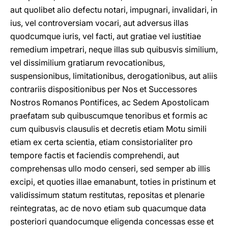
aut quolibet alio defectu notari, impugnari, invalidari, in
ius, vel controversiam vocari, aut adversus illas
quodcumque iuris, vel facti, aut gratiae vel iustitiae
remedium impetrari, neque illas sub quibusvis similium,
vel dissimilium gratiarum revocationibus,
suspensionibus, limitationibus, derogationibus, aut aliis
contrariis dispositionibus per Nos et Successores
Nostros Romanos Pontifices, ac Sedem Apostolicam
praefatam sub quibuscumque tenoribus et formis ac
cum quibusvis clausulis et decretis etiam Motu simili
etiam ex certa scientia, etiam consistorialiter pro
tempore factis et faciendis comprehendi, aut
comprehensas ullo modo censeri, sed semper ab illis
excipi, et quoties illae emanabunt, toties in pristinum et
validissimum statum restitutas, repositas et plenarie
reintegratas, ac de novo etiam sub quacumque data
posteriori quandocumque eligenda concessas esse et