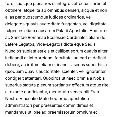
fore, suosque plenarios et integros effectus sortiri et
obtinere, atque ita ab omnibus censeri, sicque et non
alias per quoscumque iudices ordinarios, vel
delegatos quavis auctoritate fungentes, vel dignitate
fulgentes etiam causarum Palatii Apostolici Auditores
ac Sanctae Romanae Ecclesiae Cardinales etiam de
Latere Legatos, Vice-Legatos dicta eque Sedis
Nuncios sublata est eis et cuilibet eorum quavis aliter
iudicandi et interpretandi facultate iudicari et definiri
debere, ac irritum etiam et inane, si secus super his a
quoquam quavis auctoritate, scienter, vel ignoranter
contigerit attentari. Quocirca ut haec omnia a Nobis
superius statuta plenum sortiantur effectum atque rite
et exacte conficiantur, memorato venerabili Fratri
Nostro Vincentio Molo hodierno apostolico
administratori per praesentes committimus et
mandamus ut ipse ad praemissorum omnium et