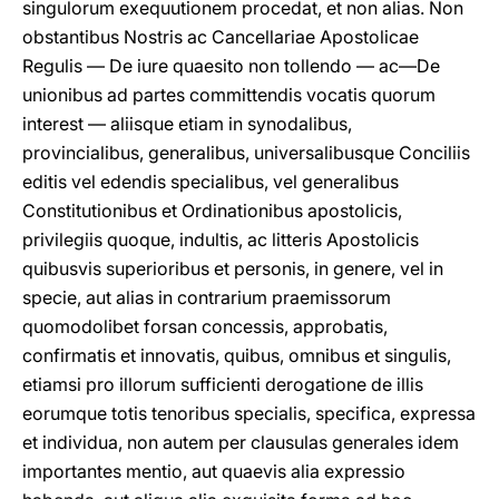
singulorum exequutionem procedat, et non alias. Non
obstantibus Nostris ac Cancellariae Apostolicae
Regulis — De iure quaesito non tollendo — ac—De
unionibus ad partes committendis vocatis quorum
interest — aliisque etiam in synodalibus,
provincialibus, generalibus, universalibusque Conciliis
editis vel edendis specialibus, vel generalibus
Constitutionibus et Ordinationibus apostolicis,
privilegiis quoque, indultis, ac litteris Apostolicis
quibusvis superioribus et personis, in genere, vel in
specie, aut alias in contrarium praemissorum
quomodolibet forsan concessis, approbatis,
confirmatis et innovatis, quibus, omnibus et singulis,
etiamsi pro illorum sufficienti derogatione de illis
eorumque totis tenoribus specialis, specifica, expressa
et individua, non autem per clausulas generales idem
importantes mentio, aut quaevis alia expressio