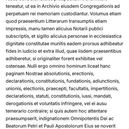
teneatur, ut ea in Archivio eiusdem Congregationis ad
perpetuam rei memoriam custodiantur. Volumus etiam
quod praesentium Litterarum transumptis etiam
impressis, manu tamen alicuius Notarii publici
subscriptis, et sigillo alicuius personae in ecclesiastica
dignitate constitutae munitis eadem prorsus adhibeatur
fides in iudicio et extra illud, quae iisdem praesentibus
adhiberetur, si originaliter forent exhibitae vel
ostensae. Nulli ergo omnino hominum liceat hanc
paginam Nostrae absolutionis, erectionis,
declarationis, constitutionis, fundationis, adiunctionis,
unionis, electionis, praecepti, facultatis, impertitionis,
declarationis, statuti, constitutionis, iussi, mandati,
derogationis et voluntatis infringere, vel ei ausu
temerario contraire; si quis autem hoc attentare
praesumpserit, indignationem Omnipotentis Dei ac
Beatorum Petri et Pauli Apostolorum Eius se noverit