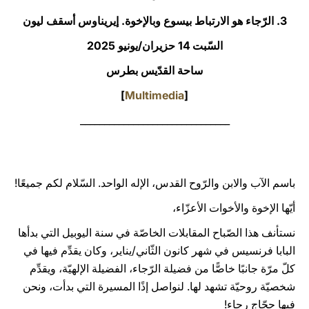
3. الرّجاء هو الارتباط بيسوع وبالإخوة. إيريناوس أسقف ليون
LATINE
السّبت 14 حزيران/يونيو 2025‏
ساحة القدّيس بطرس
]
Multimedia
[
_______________________________
باسم الآب والابن والرّوح القدس، الإله الواحد. السّلام لكم جميعًا!
أيّها الإخوة والأخوات الأعزّاء،
نستأنف هذا الصّباح المقابلات الخاصّة في سنة اليوبيل التي بدأها
البابا فرنسيس في شهر كانون الثّاني/يناير، وكان يقدِّم فيها في
كلّ مرّة جانبًا خاصًّا من فضيلة الرّجاء، الفضيلة الإلهيّة، ويقدِّم
شخصيّة روحيّة تشهد لها. لنواصل إذًا المسيرة التي بدأت، ونحن
فيها حجّاج رجاء!