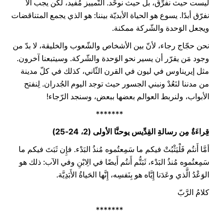
ليست حيث نفرِّق، بل حيث نوحِّد. التّمييز مُفيد، لكن يجب ألّا
نفرّق أبدًا. يسوع هو الحياة الأبديّة بيننا: هو الذي يجمع المتناقضات
ويجعل الوَحدة والشّركة ممكنة.
نحن حجّاج رجاء، لأنّ بين الأشخاص والشّعوب والخليقة، لا بدّ من
وجود مَن يقرّر أن يسير نحو الوَحدة والشّركة. وسيتبعنا آخرون.
مثل إيريناوس في ليون في القرن الثّاني، كذلك في كلّ مدينة
من مدننا لنَعُدْ ونبني الجسور حيث توجد اليوم الجُدران. لِنفتح
الأبواب، ولنربط العوالم بعضها ببعض، وسنجد الرّجاء!
*******
قِراءَةٌ مِن رسالةِ القِدِّيس يوحنَّا الأولى (2، 24-25)
أمَّا أَنتُم فَلْيَثْبُتْ فيكم ما سَمِعتُموه مُنذُ البَدْء. فإِن ثَبَتَ فيكم ما
سَمِعتُموه مُنذُ البَدْء، ثَبَتُّم أَنتُم أَيضًا في الِابْنِ وفي الآب: ذلك هو
الوَعْدُ الَّذي وعَدَنا إِيَّاه هو بِنَفسِه، إِنَّها الحَياةُ الأَبَدِيَّة.
كلامُ الرَّبّ
*******