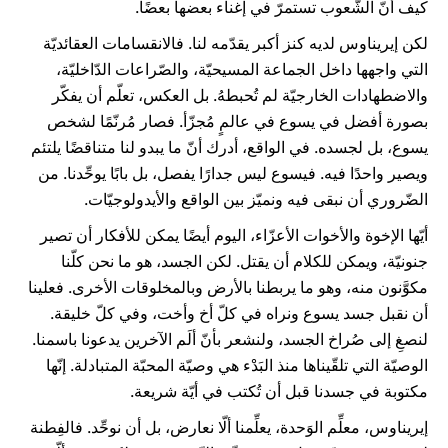
كيف أنّ الشّعوب تستمرّ في إغناء بعضها بعضًا.
لكن إيريناوس لديه كنز أكبر يقدّمه لنا. فالانقسامات العقائديّة
التي واجهها داخل الجماعة المسيحيّة، والصّراعات الدّاخليّة،
والاضطهادات الخارجيّة لم تُحبطهُ. بل العكس، تعلّم أن يفكّر
بصورة أفضل في يسوع في عالمٍ مُجزّأ. فصار مُرنّمًا لشخص
يسوع، بل لجسده. في الواقع، أدرك أنّ ما يبدو لنا متناقضًا يلتئم
ويصير واحدًا فيه. فيسوع ليس جدارًا يفصل، بل بابًا يوحِّدنا. من
الضّروري أن نبقى فيه ونميّز بين الواقع والأيدولوجيّات.
أيّها الإخوة والأخوات الأعزّاء، اليوم أيضًا يمكن للأفكار أن تصير
جنونيّة، ويمكن للكلام أن يقتل. لكن الجسد، هو ما نحن كلّنا
مكوَّنون منه، وهو ما يربطنا بالأرض وبالمخلوقات الأخرى. فعلينا
أن نقبل جسد يسوع ونراه في كلّ أخ وأخت، وفي كلّ خليقة.
لنصغِ إلى صُراخ الجسد، ولنشعر بأنّ ألَم الآخرين يدعونا باسمنا.
الوصيّة التي تلقّيناها منذ البَدْء هي وصيّة المحبّة المتبادلة. إنّها
مكتوبة في جسدنا قبل أن تُكتب في أيّة شريعة.
إيريناوس، معلِّم الوَحدة، يعلِّمنا ألّا نعارض، بل أن نوحِّد. فالفِطنة