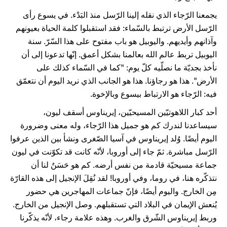
يجمعنا الرّجاء الذي نقله إلينا الرّسل منذ البَدْء. في يسوع رأى
الرّسل الأرض ترتبط بالسّماء: فقد استقبلوا كلمة الحياة بعيونهم
وآذانهم وأيديهم. واليوبيل هو باب مفتوح على هذا السّرّ. سنة
اليوبيل تربط عالم الله بعالمنا بشكل أعمق. إنّها تدعونا إلى أن
نأخذ بجديّة ما نصلّيه كلّ يوم: "كما في السّماء كذلك على
الأرض". هذا هو رجاؤنا. هذا هو الجانب الذي نريد اليوم أن نتعمّق
فيه: الرّجاء هو الارتباط بيسوع وبالإخوة.
أحد كبار اللاهوتيّين المسيحيّين، إيريناوس أسقف ليون،
سيساعدنا لندرك كم هو جميل هذا الرّجاء، وله معنى وضرورة
اليوم أيضًا. وُلد إيريناوس في آسيا الصّغرى ونشأ بين الذين عرفوا
الرّسل مباشرة. ثمّ جاء إلى أوروبا، لأنّه كانت قد تكوّنت في ليون
جماعة مسيحيّة قادمة من نفس أرضه. كم هو حَسَنٌ لنا أن
نتذكّره هنا، في روما، وفي أوروبا! لقد نُقِلَ الإنجيل إلى هذه القارّة
مِن الخارج. واليوم أيضًا، فإنّ جماعات المهاجرين هي حضور
يُنعش الإيمان في البلاد التي تستقبلهم. وصل الإنجيل من الخارج.
وربط إيريناوس الشّرق والغرب. وهذه علامة رجاء، لأنّه يذكّرنا