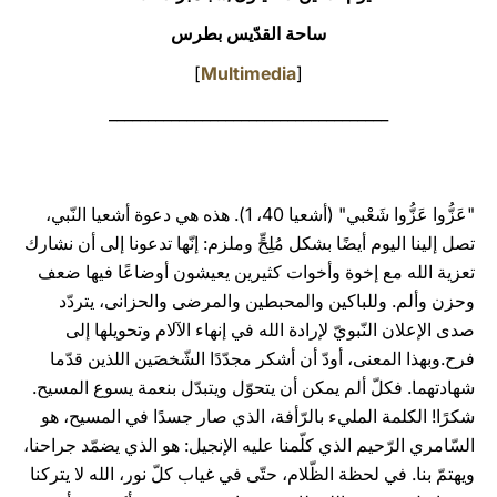
ساحة القدّيس بطرس
LATINE
]
Multimedia
[
____________________________________
"عَزُّوا عَزُّوا شَعْبي" (أشعيا 40، 1). هذه هي دعوة أشعيا النّبي،
تصل إلينا اليوم أيضًا بشكل مُلِحٍّ وملزم: إنّها تدعونا إلى أن نشارك
تعزية الله مع إخوة وأخوات كثيرين يعيشون أوضاعًا فيها ضعف
وحزن وألم. وللباكين والمحبطين والمرضى والحزانى، يتردّد
صدى الإعلان النّبويّ لإرادة الله في إنهاء الآلام وتحويلها إلى
فرح.وبهذا المعنى، أودّ أن أشكر مجدّدًا الشّخصَين اللذين قدّما
شهادتهما. فكلّ ألم يمكن أن يتحوّل ويتبدّل بنعمة يسوع المسيح.
شكرًا! الكلمة المليء بالرّأفة، الذي صار جسدًا في المسيح، هو
السّامري الرّحيم الذي كلّمنا عليه الإنجيل: هو الذي يضمّد جراحنا،
ويهتمّ بنا. في لحظة الظّلام، حتّى في غياب كلّ نور، الله لا يتركنا