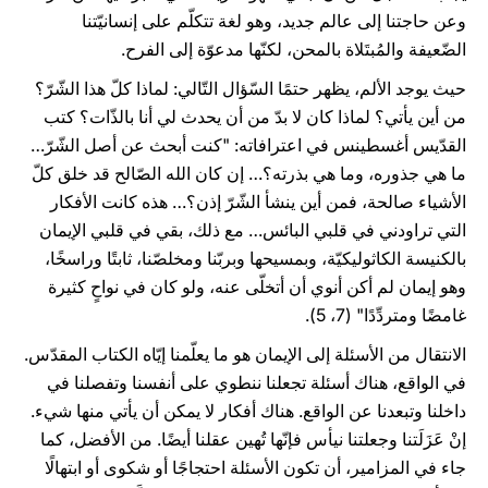
وعن حاجتنا إلى عالم جديد، وهو لغة تتكلّم على إنسانيّتنا
الضّعيفة والمُبتَلاة بالمحن، لكنّها مدعوّة إلى الفرح.
حيث يوجد الألم، يظهر حتمًا السّؤال التّالي: لماذا كلّ هذا الشّرّ؟
من أين يأتي؟ لماذا كان لا بدّ من أن يحدث لي أنا بالذّات؟ كتب
القدّيس أغسطينس في اعترافاته: "كنت أبحث عن أصل الشّرّ…
ما هي جذوره، وما هي بذرته؟… إن كان الله الصّالح قد خلق كلّ
الأشياء صالحة، فمن أين ينشأ الشّرّ إذن؟… هذه كانت الأفكار
التي تراودني في قلبي البائس… مع ذلك، بقي في قلبي الإيمان
بالكنيسة الكاثوليكيّة، وبمسيحها وبربّنا ومخلصّنا، ثابتًا وراسخًا،
وهو إيمان لم أكن أنوي أن أتخلّى عنه، ولو كان في نواحٍ كثيرة
غامضًا ومتردِّدًا" (7، 5).
الانتقال من الأسئلة إلى الإيمان هو ما يعلّمنا إيّاه الكتاب المقدّس.
في الواقع، هناك أسئلة تجعلنا ننطوي على أنفسنا وتفصلنا في
داخلنا وتبعدنا عن الواقع. هناك أفكار لا يمكن أن يأتي منها شيء.
إنْ عَزَلَتنا وجعلتنا نيأس فإنّها تُهين عقلنا أيضًا. من الأفضل، كما
جاء في المزامير، أن تكون الأسئلة احتجاجًا أو شكوى أو ابتهالًا