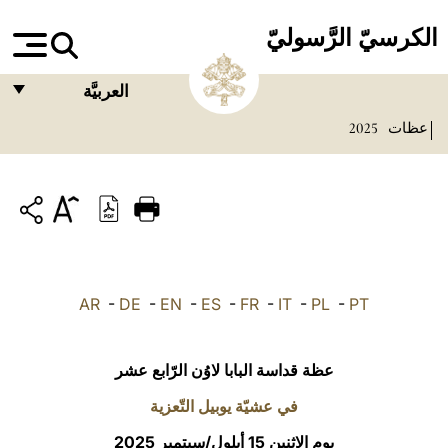
الكرسيّ الرَّسوليّ
العربيَّة
عظات
2025
FRANÇAIS
ENGLISH
ITALIANO
PORTUGUÊS
ESPAÑOL
AR
-
DE
-
EN
-
ES
-
FR
-
IT
-
PL
-
PT
DEUTSCH
POLSKI
عظة قداسة البابا لاوُن الرّابع عشر
العربيّة
في عشيّة يوبيل التّعزية
يوم الاثنين 15 أيلول/سبتمبر 2025
中文