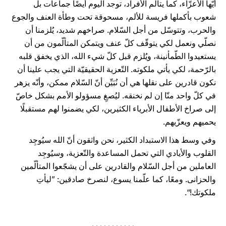
أيّها الأعزّاء، كما يتألّم الأفراد، توجد اليوم أيضًا جماعات بل
شعوب بأكملها فريسة للألم، مسحوقة تحت وطأة العنف والجوع
والحرب، وتتوسّل من أجل السّلام. صراخهم شديد، يُلزمنا أن
نصلّي ونعمل لكي يتوقّف كلّ عنف ويتمكن المتألّمون من أن
يستعيدوا الطّمأنينة، ويُلزم قبل كلّ شيء الله، الذي يخفق قلبه
بالرّحمة، لكي يأتي ملكوته. التّعزية الحقيقيّة التي يجب علينا أن
نكون قادرين على نقلها هي أن نُبَيِّن أنّ السّلام ممكن، وأنّه يزهر
في كلّ واحد منّا إن لم نخنقه. ليُصغِ مسؤولو الأمم بشكل خاصّ
إلى صراخ الأطفال الأبرياء الكثيرين، لكي يضمنوا لهم مستقبلًا
يحميهم ويعزّيهم.
وفي وسط هذا الاستبداد الكثير، نحن واثقون أنّ الله سيُوجِد
القلوب والأيادي التي تحمل المساعدة والتّعزية، وسيُوجِد
العاملين من أجل السّلام والقادرين على أن يشجّعوا المتألّمين
والحزانى. ومعًا، كما علّمنا يسوع، لنصرخ صادقين: ”ليأتِ
ملكوتك!“.