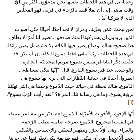
وحدنا، بل في هذه اللحظات نفسها نحن مدعوّون أكثر من أيّ
وقت مضى إلى أن نملأ قلبنا بالرّجاء في قربه، فهو المخلِّص
الذي لا يتركنا أبدًا.
نحن نبحث عمّن يعزّينا، ومرارًا لا نجد أحدًا. أحيانًا حتّى أصوات
الذين يريدون أن يشاركونا ألمنا، صادقين، تصير لنا أمرًا لا يطاق.
هذا صحيح. هناك أوضاع يصير فيها الكلام بلا فائدة، بل يصير زائدًا.
في هذه اللحظات، ربّما تبقى فقط دموع البكاء، إن لم تكن قد
جفّت. ذَكَّر البابا فرنسيس بدموع مريم المجدليّة، الحائرة
والوحيدة، عند قبر يسوع الفارغ. قال: "إنّها تبكي ببساطة…
انظروا، أحيانًا في حياتنا، النّظّارات التي نرى بها يسوع هي
الدّموع. هناك لحظة في حياتنا حيث الدّموع وحدها هي التي تهيّئنا
لرؤية يسوع. وما هي رسالة تلك المرأة؟ ”لقد رأيت الرّبّ يسوع“.
[1]
أيّها الإخوة والأخوات الأعزّاء، الدّموع لغة تعبّر عن مشاعر عميقة
في القلب المجروح. الدّموع صرخة صامتة تطلب الرّحمة
والعزاء. وهي أوّلًا تحرّر وتطهير للعينَين والإحساس والتّفكير.
يجب ألّا نخجل من أن نبكي، فهو طريقة لكي نعبّر فيها عن حزننا