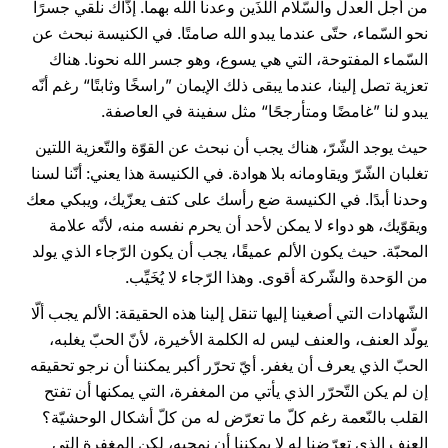
من أجل العدل والسّلام اللذَين وعدنا الله بهما. إذَّاك نلقي جسرًا
نحو السّماء، حتّى عندما يبدو الله صامتًا. في الكنيسة نبحث عن
السّماء المفتوحة، التي هي يسوع، وهو جسر الله نحونا. هناك
تعزية تصل إلينا، عندما يبقى ذلك الإيمان ”راسخًا وثابتًا“ رغم أنّه
يبدو لنا ”غامضًا ومتأرجحًا“ مثل سفينة في العاصفة.
حيث يوجد الشّرّ، هناك يجب أن نبحث عن القوّة والتّعزية اللتين
تغلبان الشّرّ ويقاومانه بلا هوادة. في الكنيسة هذا يعني: أنّنا لسنا
وحدنا أبدًا. في الكنيسة ضع رأسك على كتف يعزّيك، ويبكي معك
ويقوّيك، هو دواء لا يمكن لأحد أن يحرم نفسه منه، لأنّه علامة
المحبّة. حيث يكون الألم عميقًا، يجب أن يكون الرّجاء الذي يولد
من الوَحدة والشّركة أقوى. وهذا الرّجاء لا يُخَيِّب.
الشّهادات التي أصغينا إليها تنقل إلينا هذه الحقيقة: الألم يجب ألّا
يولّد العنف، والعنف ليس له الكلمة الأخيرة، لأنّ الحبّ يغلبه،
الحبّ الذي يعرف أن يغفر. أيّ تحرّر أكبر يمكننا أن نرجو تحقيقه
إن لم يكن التّحرّر الذي يأتي من المغفرة، التي يمكنها أن تفتح
القلب بالنّعمة رغم كلّ ما تعرّض له من كلّ أشكال الوحشيّة؟
العنف الذي تعرّضنا له لا يمكننا أن نمحيه، لكن المغفرة التي