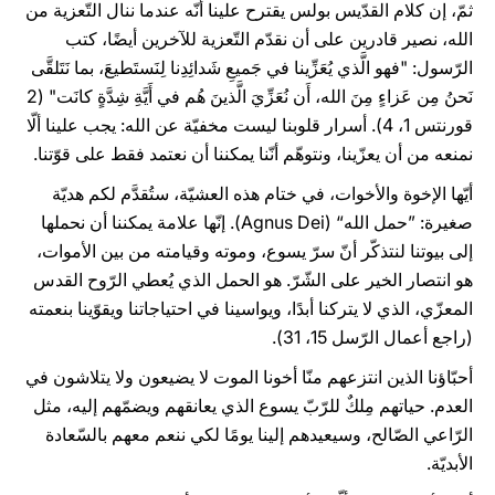
ثمّ، إن كلام القدّيس بولس يقترح علينا أنّه عندما ننال التّعزية من
الله، نصير قادرين على أن نقدّم التّعزية للآخرين أيضًا، كتب
الرّسول: "فهو الَّذي يُعَزِّينا في جَميعِ شَدائِدِنا لِنَستَطيعَ، بما نَتَلقَّى
نَحنُ مِن عَزاءٍ مِنَ الله، أَن نُعَزِّيَ الَّذينَ هُم في أَيَّةِ شِدَّةٍ كانَت" (2
قورنتس 1، 4). أسرار قلوبنا ليست مخفيّة عن الله: يجب علينا ألّا
نمنعه من أن يعزّينا، ونتوهّم أنّنا يمكننا أن نعتمد فقط على قوّتنا.
أيّها الإخوة والأخوات، في ختام هذه العشيّة، ستُقدَّم لكم هديّة
صغيرة: ”حمل الله“ (Agnus Dei). إنّها علامة يمكننا أن نحملها
إلى بيوتنا لنتذكّر أنّ سرّ يسوع، وموته وقيامته من بين الأموات،
هو انتصار الخير على الشّرّ. هو الحمل الذي يُعطي الرّوح القدس
المعزّي، الذي لا يتركنا أبدًا، ويواسينا في احتياجاتنا ويقوّينا بنعمته
(راجع أعمال الرّسل 15، 31).
أحبّاؤنا الذين انتزعهم منّا أخونا الموت لا يضيعون ولا يتلاشون في
العدم. حياتهم مِلكٌ للرّبّ يسوع الذي يعانقهم ويضمّهم إليه، مثل
الرّاعي الصّالح، وسيعيدهم إلينا يومًا لكي ننعم معهم بالسّعادة
الأبديّة.