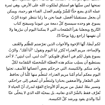
نمنحها لمن سبَّبَها هو استباق لملكوت الله على الأرض، وهي ثمرة
عمله الذي يضع حدًّا للشّرّ ويُقيم العدل. الفداء هو رحمة، ويمكن
أن يجعل مستقبلنا أفضل، فيما نحن ما زلنا ننتظر عودة الرّبّ
يسوع. هو وحده سيمسح كلّ دمعة من عيوننا وسيفتح كتاب
التّاريخ ويجعلنا نقرأ الصّفحات التي لا يمكننا اليوم أن نبرّرها ولا
أن نفهمها (راجع رؤيا يوحنّا 5).
لكم أيضًا، أيّها الإخوة والأخوات الذين تعرّضتم للظّلم والعُنف
والإساءة، مريم العذراء تُكرّر لنا اليوم وتقول: ”أنا أمّك“. والرّبّ
يسوع يقول لكم في أعماق قلوبكم: ”أنتَ ابني، أنتِ ابنتِي“. لا أحد
يستطيع أن يسلِب منكم هذه العطيّة الشّخصيّة المُقدّمة لكلّ
واحد منكم. والكنيسة، التي جرحكم بعض أعضائها للأسف، تجثوا
اليوم معكم أمام أمّنا مريم العذراء. لنتعلّم منها كلّنا أن نحافظ
على الصّغار والأضعفين بحنان! ولنتعلّم أن نُصغي إلى جراحكم،
ونسير معًا. لنقبل من مريم أمّ الأوجاع القوّة لندرك أنّ الحياة لا
تُعرَّف فقط بالشّرّ الذي نعانيه، بل بمحبّة الله الذي لا يتخلّى عنّا
أبدًا والذي يقود ويرشد كلّ الكنيسة.