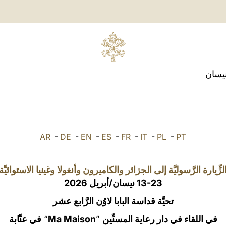
نيسان
AR
-
DE
-
EN
-
ES
-
FR
-
IT
-
PL
-
PT
لزِّيارة الرَّسوليَّة إلى الجزائر والكاميرون وأنغولا وغينيا الاستوائيَّة
13-23 نيسان/أبريل 2026
تحيَّة قداسة البابا لاوُن الرَّابع عشر
في اللقاء في دار رعاية المسنِّين
”
Ma Maison
“
في عنَّابة