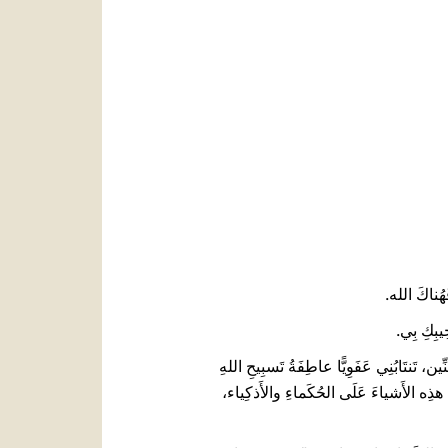
العربيّة
中文
LATINE
هُناكَ الله.
 تَنتَابُنِي عَفَوِيًّا عاطِفَةُ تَسبِيحِ اللهِ
َ هذِه الأَشياءَ عَلَى الحُكَماءِ والأَذكِياء،