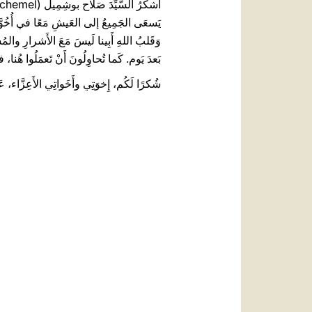
يَسعَى الجَمِيعُ إلى العَيشِ مَعًا في أُخُوَّة، 
وَقَلبُ اللهِ أَبِينا لَيسَ مَعَ الأَشرارِ والمُست
بَعدَ يَوم. كَما تُحاوِلُونَ أَنْ تَعمَلُوا هُنا
شُكرًا لَكُم، إِخوَتِي وأَخَواتِي الأَعِزَّاء، ع