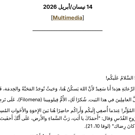
14 نيسان/أبريل 2026
]
Multimedia
[
_____________________________
 السَّلامُ عَلَيكُم!
ايَةِ هذِه! أَنا سَعِيدٌ لأَنَّ اللهَ يَسكُنُ هُنا، وَحَيثُ تُوجَدُ المَحَبَّةُ والخِدمَة، فَ
 في هذا البَيت. شُكرًا لَكِ، الأُمُّ فِيلومِينا (Filomena)، عَلَى تَرحِيبِكِ بِي.
َثِّر! عِندَما أُصغِي إِلَيكُم وَأَراكُم حاضِرًا هُنا بَينَ الإِخوَةِ والأَخَواتِ المُسِنِّين،
الرُّوحِ القُدُسِ وَقال: "أَحمَدُكَ يا أَبَتِ، رَبَّ السَّماءِ والأَرض، عَلَى أَنَّكَ أَخفَيت
انَ رِضاك" (لوقا 10، 21).