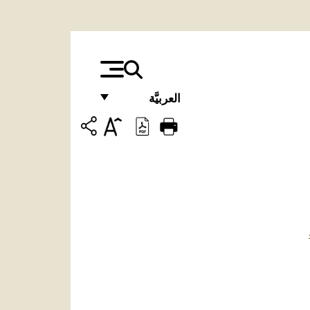
العربيَّة
FRANÇAIS
ENGLISH
ITALIANO
PORTUGUÊS
ESPAÑOL
DEUTSCH
POLSKI