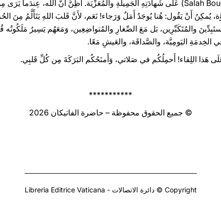
أَشكُرُ السَّيِّدَ صَلاح بوشِمِيل (Salah Bouchemel) عَلَى شَهادَتِهِ الجَمِيلَةِ والمُعَزِّيَة. أَظِنُّ أَنَّ الل
يُمكِنُ أَنْ يَقُول: هُنا يُوجَدُ أَمَلٌ وَرَجاء! نَعَم، لأَنَّ قَلبَ اللهِ يَتَأَلَّمُ مِنَ
َبِدِّينَ والمُتَكَبِّرِين، بَل مَعَ الصِّغارِ والمُتواضِعِين، وَمَعَهُم يَسِيرُ مَلَكُوتُه قُد
، في الخِدمَةِ اليَومِيَّة، والصَّداقَة، والعَيشِ مَعًا.
َلَى هَذا اللِقاء! أَحمِلُكُم في صَلاتي، وَأَمنَحُكُم البَرَكَةَ مِن كُلِّ قَلبِي.
***********
© جميع الحقوق محفوظة – حاضرة الفاتيكان 2026
Copyright © دائرة الاتصالات - Libreria Editrice Vaticana