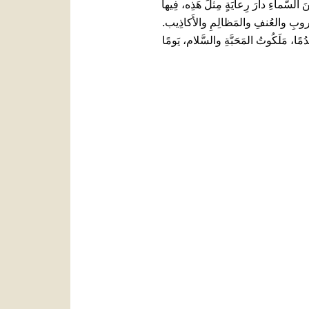
ه، عِندَما يَرَى مِنَ السَّماءِ دارَ رِعايَةٍ مِثلَ هَذِه، فِيها
 الحُروبِ والعُنفِ والمَظالِمِ والأَكاذِيب.
ُمًا، مَلَكُوتُ المَحَبَّةِ والسَّلام، يَومًا