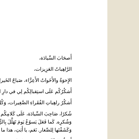
أَصحَابَ السِّيادَة،
الرَّاهِباتُ العَزِيزات،
الإِخوَةُ والأَخَواتُ الأَعِزَّاء، صَباحُ الخَير!
أَشكُرُكُم عَلَى استِقبالِكُم لِي في دارِ الرِّع
أَشكُرُ راهِباتِ الفُقَراءِ الصَّغِيرات، وَكُلَّ العامِلِينَ
شُكرًا، صَاحِبَ السِّيادَة، عَلَى كَلامِكُم المُؤ
وَشُكرِه. كَما فَعَلَ يَسوُعُ يَومَ تَهَلَّلَ بِ
وَكَشَفْتَها لِلصِّغار. نَعَم، يا أَبَتِ، هذا ما ك