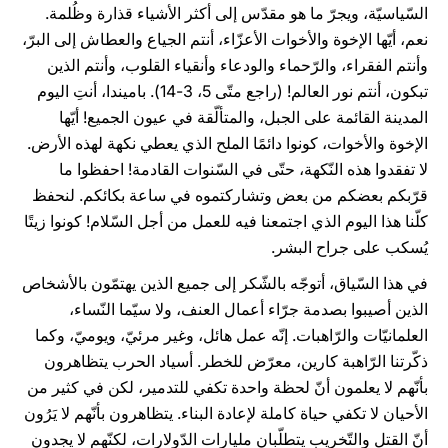
السّياسيّة، ويجرّ ما هو مقدّس إلى أكثر الأشياء قذارة وظُلمة.
نعم، أيّها الإخوة والأخوات الأعزّاء، أنتم الجياع والعطاش إلى البرّ،
وأنتم الفقراء، والرّحماء والودعاء وأنقياء القلوب، وأنتم الذين
تبكون، أنتم نور العالم! (راجع متّى 5، 3-14). باميندا، أنتِ اليوم
المدينة القائمة على الجبل، والمتألّقة في عيون الجميع! أيّها
الإخوة والأخوات، كونوا دائمًا الملح الذي يعطي نكهة لهذه الأرض.
لا تفقدوا هذه النّكهة، حتّى في السّنوات القادمة! احفظوا ما
قرّبكم بعضكم من بعض وتشاركتموه في ساعة بكائكم. لنحفظ
كلّنا هذا اليوم الذي اجتمعنا فيه للعمل من أجل السّلام! كونوا زيتًا
يُسكب على جراح البشر.
في هذا السّياق، أتوجّه بالشّكر إلى جميع الذين يهتمّون بالأشخاص
الذين أصيبوا بصدمة جرّاء أعمال العنف، ولا سيّما النّساء،
العلمانيّات والرّاهبات. إنّه عمل هائل، وغير مرئيّ، ويوميّ، وكما
ذكّرتنا الرّاهبة كارين، معرّض للخطر. أسياد الحرب يتظاهرون
بأنّهم لا يعلمون أنّ لحظة واحدة تكفي للتدمير، لكن في كثير من
الأحيان لا تكفي حياة كاملة لإعادة البناء. يتظاهرون بأنّهم لا يَرُون
أنّ القتل والتّخريب يتطلّبان مليارات الدّولارات، لكنّهم لا يجدون