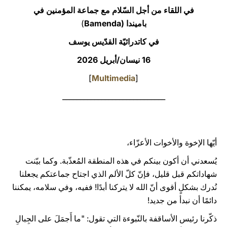
في اللقاء من أجل السّلام مع جماعة المؤمنين في
LATINE
باميندا (Bamenda
)
في كاتدرائيّة القدّيس يوسف
16 نيسان/أبريل 2026
]
Multimedia
[
_____________________________
أيّها الإخوة والأخوات الأعزّاء،
يُسعدني أن أكون بينكم في هذه المنطقة المُعذّبة. وكما بيّنت
شهاداتكم قبل قليل، فإنّ كلّ الألم الذي اجتاح جماعتكم يجعلنا
نُدرك بشكلٍ أقوى أنّ الله لا يتركنا أبدًا! ففيه، وفي سلامه، يمكننا
دائمًا أن نبدأ من جديد!
ذكّرنا رئيس الأساقفة بالنّبوءة التي تقول: "ما أَجمَلَ على الجِبالِ