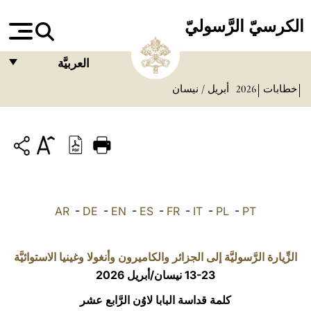
الكرسيّ الرَّسوليّ
العربيَّة
خطابات
2026
أبريل / نيسان
FRANÇAIS
ENGLISH
ITALIANO
PORTUGUÊS
ESPAÑOL
AR
-
DE
-
EN
-
ES
-
FR
-
IT
-
PL
-
PT
DEUTSCH
POLSKI
الزِّيارة الرَّسوليَّة إلى الجزائر والكاميرون وأنغولا وغينيا الاستوائيَّة
13-23 نيسان/أبريل 2026
العربيّة
كلمة قداسة البابا لاوُن الرَّابع عشر
中文