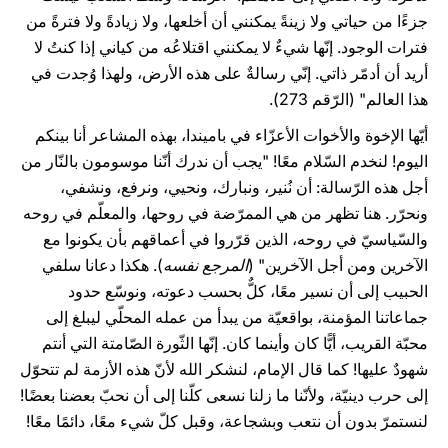
جزءًا من حياتي ولا زينةً يمكنني أن أخلعها، ولا زيادةً ولا فترةً من
فترات الوجود. إنّها شيءٌ لا يمكنني اقتلاعُه من كياني إذا كنتُ لا
أريد أن أدمّر ذاتي. إنّي رسالةٌ على هذه الأرض، ولهذا وُجدت في
هذا العالم" (الرّقم 273).
أيّها الإخوة والأخوات الأعزّاء في باميندا، بهذه المشاعر أنا بينكم
اليوم! لنخدم السّلام معًا! "يجب أن ندرك أنّنا موسومون بالنّار من
أجل هذه الرّسالة: أن نُنير، ونبارك، ونحيي، ونرفع، ونشفي،
ونحرّر. هنا تظهر من هي الممرّضة في روحها، والمعلّم في روحه
والسّياسيّ في روحه، الذين قرّروا في أعماقهم بأن يكونوا مع
الآخرين ومن أجل الآخرين" (
المرجع نفسه
). هكذا دعانا سلفي
الحبيب إلى أن نسير معًا، كلٌّ بحسب دعوته، ونوسّع حدود
جماعاتنا المؤمنة، بواقعيّة من يبدأ من عمله المحلّي ليبلغ إلى
محبّة القريب، أيًّا كان وأينما كان. إنّها الثّورة الصّامتة التي أنتم
شهودٌ عليها! كما قال الإمام، لنشكر الله لأنّ هذه الأزمة لم تتحوّل
إلى حرب دينيّة، ولأنّنا ما زلنا نسعى كلّنا إلى أن نحبّ بعضنا بعضًا!
لنستمرّ بدون أن نتعب وبشجاعة، وقبل كلّ شيء معًا، دائمًا معًا!