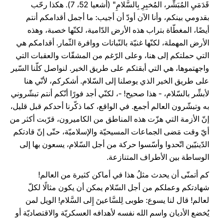
قَدَمَيِ المُبَشِّر، المُخبِرِ بِالسَّلامِ" (أشعيا 52، 7). هكذا رحّب
بقدومي بينكم، وأنا الآن أودّ أن أجيب: ما أجمل أقدامكم أنتم
أيضًا، المغطّاة بتراب هذه الأرض الدّامية، لكنّها خصبة، وهذه
الأرض المهملة، لكنّها غنيّة بالنّباتات ووافرة الثّمار. أقدامكم هي
التي حملتكم إلى هنا، وعلى الرّغم من المشقّات والعقبات التي
واجهتموها، هي التي أبقتكم على طريق الخير. لنواصل كلّنا السّير
على طريق الخير الذي يوصلنا إلى السّلام. أشكركم، لأنّي هنا
لأبشِّر بالسّلام، - هذا صحيح! -، لكنّي أجد فورًا أنّكم أنتم تبشّروني
به وتبشّرون العالم أجمع. في الواقع، كما ذكّرنا أحدكم قبل قليل،
إنّ الأزمة التي هزّت هذه المناطق من الكاميرون، قرّبت أكثر من
أيّ وقت مَضى الجماعات المسيحيّة والإسلاميّة، حتّى إنّ قادتكم
الدّينيّين اتّحدوا وأسّسوا حركة من أجل السّلام، يسعون بها إلى
الوساطة بين الأطراف المتنازعة.
كم أتمنّى أن يحدث مثلُ هذا في أماكن كثيرة من العالم!
شهادتكم وعملكم من أجل السّلام يمكن أن يكون مثالًا لكلّ
لعالم! قال لنا يسوع: طوبى لِلسَّاعينَ إِلى السَّلام! الويل لمن
يُخضع الأديان واسم الله نفسه لأهدافه العسكريّة والاقتصاديّة أو