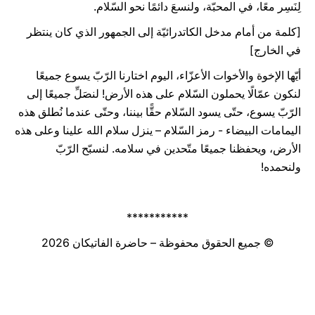
لِنَسِر معًا، في المحبّة، ولنسعَ دائمًا نحو السّلام.
[كلمة من أمام مدخل الكاتدرائيّة إلى الجمهور الذي كان ينتظر
في الخارج]
أيّها الإخوة والأخوات الأعزّاء، اليوم اختارنا الرّبّ يسوع جميعًا
لنكون عمّالًا يحملون السّلام على هذه الأرض! لنصَلِّ جميعًا إلى
الرّبّ يسوع، حتّى يسود السّلام حقًّا بيننا، وحتّى عندما نُطلق هذه
اليمامات البيضاء - رمز السّلام – ينزل سلام الله علينا وعلى هذه
الأرض، ويحفظنا جميعًا متّحدين في سلامه. لنسبّح الرّبّ
ولنحمده!
***********
© جميع الحقوق محفوظة – حاضرة الفاتيكان 2026