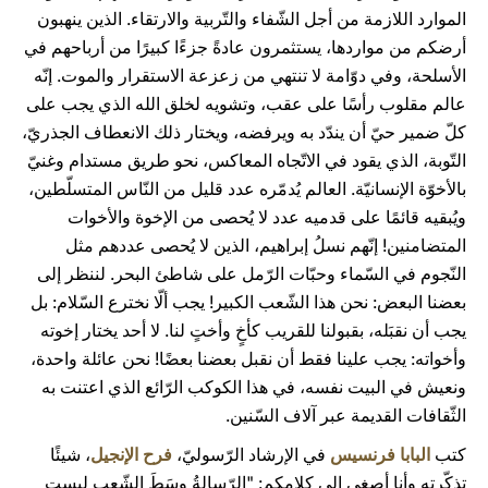
الموارد اللازمة من أجل الشّفاء والتّربية والارتقاء. الذين ينهبون
أرضكم من مواردها، يستثمرون عادةً جزءًا كبيرًا من أرباحهم في
الأسلحة، وفي دوّامة لا تنتهي من زعزعة الاستقرار والموت. إنّه
عالم مقلوب رأسًا على عقب، وتشويه لخلق الله الذي يجب على
كلّ ضمير حيّ أن يندّد به ويرفضه، ويختار ذلك الانعطاف الجذريّ،
التّوبة، الذي يقود في الاتّجاه المعاكس، نحو طريق مستدام وغنيّ
بالأخوّة الإنسانيّة. العالم يُدمّره عدد قليل من النّاس المتسلّطين،
ويُبقيه قائمًا على قدميه عدد لا يُحصى من الإخوة والأخوات
المتضامنين! إنّهم نسلُ إبراهيم، الذين لا يُحصى عددهم مثل
النّجوم في السّماء وحبّات الرّمل على شاطئ البحر. لننظر إلى
بعضنا البعض: نحن هذا الشّعب الكبير! يجب ألّا نخترع السّلام: بل
يجب أن نقبَله، بقبولنا للقريب كأخٍ وأختٍ لنا. لا أحد يختار إخوته
وأخواته: يجب علينا فقط أن نقبل بعضنا بعضًا! نحن عائلة واحدة،
ونعيش في البيت نفسه، في هذا الكوكب الرّائع الذي اعتنت به
الثّقافات القديمة عبر آلاف السّنين.
كتب
البابا فرنسيس
في الإرشاد الرّسوليّ،
فرح الإنجيل
، شيئًا
تذكّرته وأنا أصغي إلى كلامكم: "الرّسالةُ وسَطَ الشّعب ليست