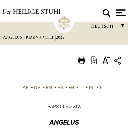
Der
HEILIGE STUHL
DEUTSCH
ANGELUS - REGINA CÆLI
2025
FRANÇAIS
ENGLISH
ITALIANO
PORTUGUÊS
ESPAÑOL
AR
-
DE
-
EN
-
ES
-
FR
-
IT
-
PL
-
PT
DEUTSCH
POLSKI
PAPST LEO XIV.
العربيّة
ANGELUS
中文