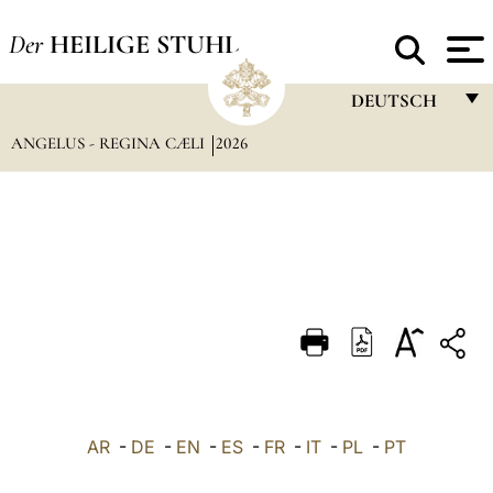
Der
HEILIGE STUHL
DEUTSCH
ANGELUS - REGINA CÆLI
2026
FRANÇAIS
ENGLISH
ITALIANO
PORTUGUÊS
ESPAÑOL
DEUTSCH
POLSKI
العربيّة
AR
-
DE
-
EN
-
ES
-
FR
-
IT
-
PL
-
PT
中文