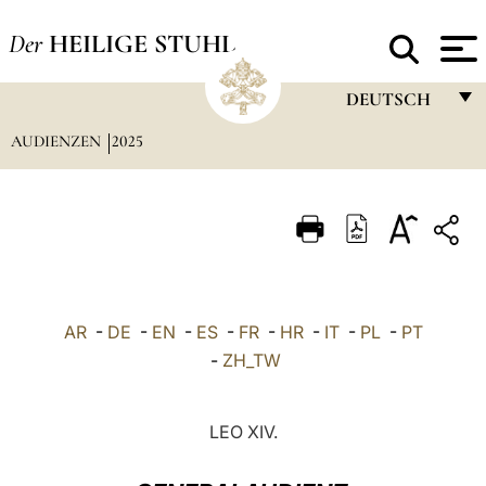
Der
HEILIGE STUHL
DEUTSCH
AUDIENZEN
2025
FRANÇAIS
ENGLISH
ITALIANO
PORTUGUÊS
ESPAÑOL
AR
-
DE
-
EN
-
ES
-
FR
-
HR
-
IT
-
PL
-
PT
DEUTSCH
-
ZH_TW
POLSKI
LEO XIV.
العربيّة
中文