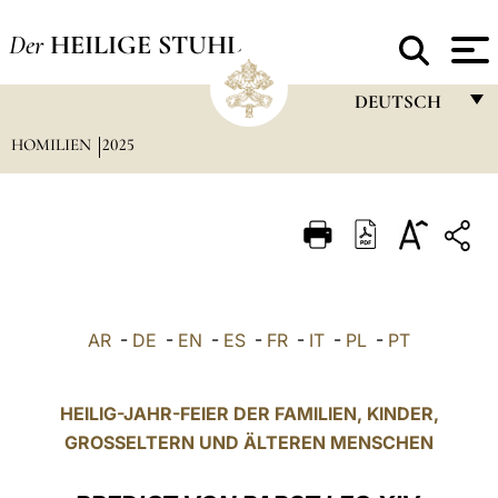
Der
HEILIGE STUHL
DEUTSCH
HOMILIEN
2025
FRANÇAIS
ENGLISH
ITALIANO
PORTUGUÊS
ESPAÑOL
AR
-
DE
-
EN
-
ES
-
FR
-
IT
-
PL
-
PT
DEUTSCH
POLSKI
HEILIG-JAHR-FEIER DER FAMILIEN, KINDER,
GROSSELTERN UND ÄLTEREN MENSCHEN
العربيّة
中文